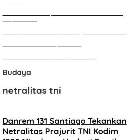
Tomohon
Pameran Besar Seni Rupa 2016 di Manado Dihadiri Ratusan
Perupa Tanah Air
Penutupan Festival Kebudayaan Jepang FBS Unima Semarak
Bedah Kemerdekaan Budaya Minahasa
Tarian Pato-Pato Ibu Dietje Dikagumi Mendagri
Budaya
netralitas tni
Danrem 131 Santiago Tekankan
Netralitas Prajurit TNI Kodim