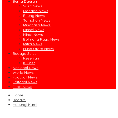
Berita Daerah
Sulut News
Manado News
Bitung News
Tomohon News
Minahasa News
Minsel News
Minut News
Bolmong Raya News
Mitra News
Nusa Utara News
Budaya Sulut
Kesenian
Kuliner
Nasional News
World News
Football News
Editorial News
Ekbis News
Home
Redaksi
Hubungi Kami