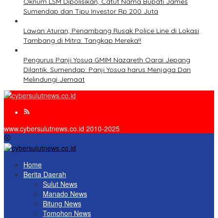
Oknum LSM Dipolisikan, Catut Nama Bupati James
Sumendap dan Tipu Investor Rp 200 Juta
Lawan Aturan, Penambang Rusak Police Line di Lokasi
Tambang di Mitra: Tangkap Mereka!!
Pengurus Panji Yosua GMIM Nazareth Oarai Jepang
Dilantik. Sumendap: Panji Yosua harus Menjaga Dan
Melindungi Jemaat
www.cybersulutnews.co.id 2010-2025
Home
Berita Daerah
Sulut News
Manado News
Bitung News
Tomohon News