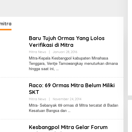
mitra
Baru Tujuh Ormas Yang Lolos
Verifikasi di Mitra
Mitra News
|
Januari 28, 2016
O
L
Mitra-Kepala Kesbangpol kabupaten Minahasa
E
Tenggara, Ventje Tamowangkay menuturkan dimana
H
hingga saat ini,
Raco: 69 Ormas Mitra Belum Miliki
SKT
Mitra News
|
November 24, 2014
O
L
Mitra- Sebanyak 69 ormas di Mitra tercatat di Badan
E
Kesatuan Bangsa dan
H
Kesbangpol Mitra Gelar Forum