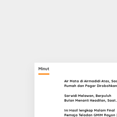
Minut
Air Mata di Airmadidi Atas, Sa
Rumah dan Pagar Dirobohkan
Harapan Keadilan Belum Pa
Sarwidi Melawan, Berpuluh
Bulan Menanti Keadilan, Saat
Eksekusi Menjelang Justru
Harapan Diuji
Ini Hasil lengkap Malam Final
Remaja Teladan GMIM Rayon 