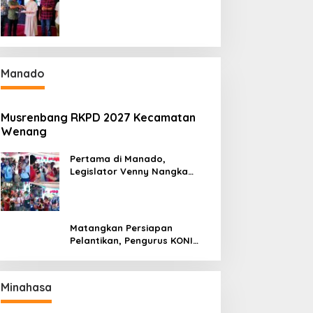
Gantikan Truly Kerap
Manado
Musrenbang RKPD 2027 Kecamatan
Wenang
Pertama di Manado,
Legislator Venny Nangka
Ramaikan Figura Kampung
Titiwungen Utara
Matangkan Persiapan
Pelantikan, Pengurus KONI
Manado Gelar Rapat
Perdana
Minahasa