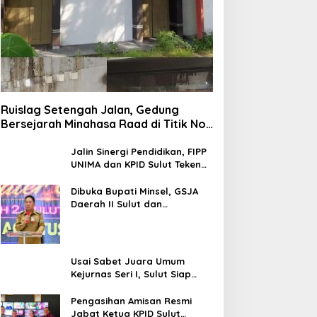
Ruislag Setengah Jalan, Gedung
Bersejarah Minahasa Raad di Titik Nol
Manado Milik TNI-AL
Jalin Sinergi Pendidikan, FIPP
UNIMA dan KPID Sulut Teken
Kerja Sama; Mahasiswa Baru
Antusias Serap Materi Literasi
Dibuka Bupati Minsel, GSJA
Penyiaran
Daerah II Sulut dan
Gorontalo Sukses Gelar
Rakerda di Amurang
Usai Sabet Juara Umum
Kejurnas Seri I, Sulut Siap
Gelar Kejurnas Pacuan Kuda
Seri II Piala Presiden di
Pengasihan Amisan Resmi
Tompaso
Jabat Ketua KPID Sulut