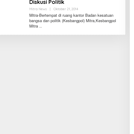
Diskusi Politik
Mitra News
|
Oktober 21, 2014
O
L
Mitra-Bertempat di ruang kantor Badan kesatuan
E
bangsa dan politik (Kesbangpol) Mitra,Kesbangpol
H
Mitra