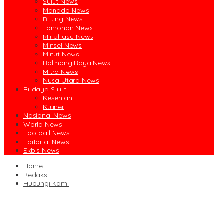
Sulut News
Manado News
Bitung News
Tomohon News
Minahasa News
Minsel News
Minut News
Bolmong Raya News
Mitra News
Nusa Utara News
Budaya Sulut
Kesenian
Kuliner
Nasional News
World News
Football News
Editorial News
Ekbis News
Home
Redaksi
Hubungi Kami
Jalin Sinergi Pendidikan, FIPP UNIMA dan KPID Sulut Teken Kerja