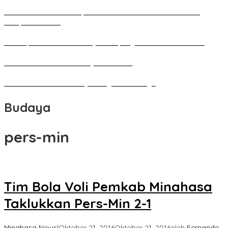
Pameran Besar Seni Rupa 2016 di Manado Dihadiri Ratusan
Perupa Tanah Air
Penutupan Festival Kebudayaan Jepang FBS Unima Semarak
Bedah Kemerdekaan Budaya Minahasa
Tarian Pato-Pato Ibu Dietje Dikagumi Mendagri
Budaya
pers-min
Tim Bola Voli Pemkab Minahasa
Taklukkan Pers-Min 2-1
Minahasa News
|
Oktober 21, 2016
Oktober 21, 2016
oleh
Fernando