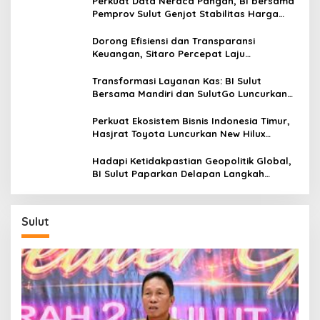
Perkuat Data Neraca Pangan, BI bersama
Pemprov Sulut Genjot Stabilitas Harga
dan Kendalikan Inflasi
Dorong Efisiensi dan Transparansi
Keuangan, Sitaro Percepat Laju
Digitalisasi Transaksi Bersama BI Sulut
Transformasi Layanan Kas: BI Sulut
Bersama Mandiri dan SulutGo Luncurkan
Sentra Kas Mitra Utama, Jangkau Wilayah
Kepulauan
Perkuat Ekosistem Bisnis Indonesia Timur,
Hasjrat Toyota Luncurkan New Hilux
Generasi ke-9 di Manado
Hadapi Ketidakpastian Geopolitik Global,
BI Sulut Paparkan Delapan Langkah
Strategis Perkuat Rupiah dan Stabilitas
Ekonomi
Sulut