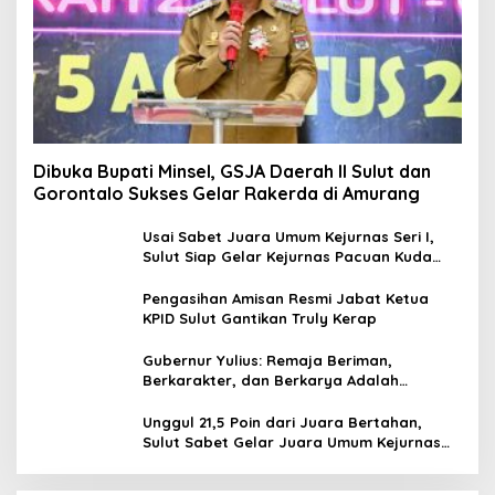
Dibuka Bupati Minsel, GSJA Daerah II Sulut dan
Gorontalo Sukses Gelar Rakerda di Amurang
Usai Sabet Juara Umum Kejurnas Seri I,
Sulut Siap Gelar Kejurnas Pacuan Kuda
Seri II Piala Presiden di Tompaso
Pengasihan Amisan Resmi Jabat Ketua
KPID Sulut Gantikan Truly Kerap
Gubernur Yulius: Remaja Beriman,
Berkarakter, dan Berkarya Adalah
Kekuatan Sulawesi Utara
Unggul 21,5 Poin dari Juara Bertahan,
Sulut Sabet Gelar Juara Umum Kejurnas
Pordasi Seri I Pangandaran