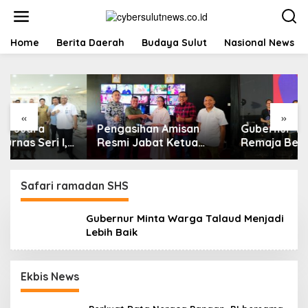
L
e
w
a
Home
Berita Daerah
Budaya Sulut
Nasional News
t
i
k
e
k
«
»
o
Pengasihan Amisan
Gubernur Yulius:
n
t
Resmi Jabat Ketua
Remaja Beriman,
e
KPID Sulut Gantikan
Berkarakter, dan
n
Truly Kerap
Berkarya Adalah
Kekuatan Sulawesi
Safari ramadan SHS
Utara
Gubernur Minta Warga Talaud Menjadi
Lebih Baik
Ekbis News