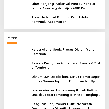
Libur Panjang, Kakanwil Pantau Kondisi
Lapas Amurang dan Ajak WBP Patuhi
Aturan Yang Berlaku
Bawaslu Minsel Evaluasi Dan Seleksi
Panwaslu Kecamatan
Mitra
Ketua Aliansi Suak: Proses Oknum Yang
Bersalah
Pencak Perayaan Hapsa WKI Sinode GMIM
di Tombatu
Oknum LSM Dipolisikan, Catut Nama Bupati
James Sumendap dan Tipu Investor Rp
200 Juta
Lawan Aturan, Penambang Rusak Police
Line di Lokasi Tambang di Mitra: Tangkap
Mereka!!
Pengurus Panji Yosua GMIM Nazareth
Oarai Jepang Dilantik. Sumendap: Panji