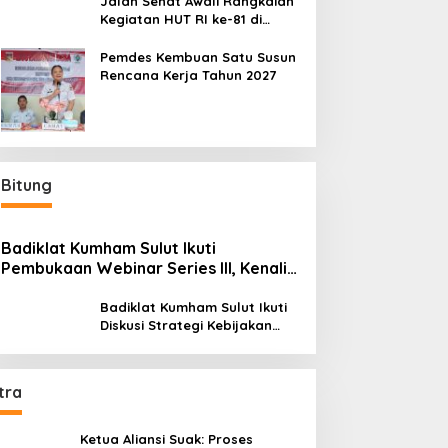
Jalan Sehat Awali Rangkaian
Kegiatan HUT RI ke-81 di
Minahasa
Pemdes Kembuan Satu Susun
Rencana Kerja Tahun 2027
Bitung
Badiklat Kumham Sulut Ikuti
Pembukaan Webinar Series III, Kenali
Potensimu Maksimalkan Performamu
Badiklat Kumham Sulut Ikuti
Diskusi Strategi Kebijakan
Permenkumham No 15 Tahun
2020
tra
Ketua Aliansi Suak: Proses