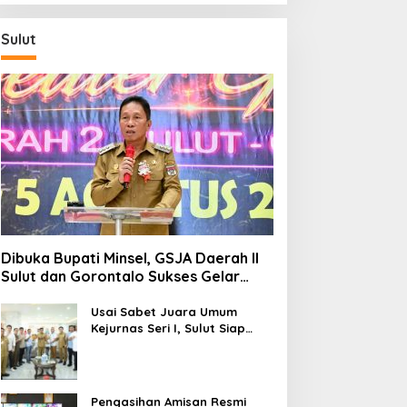
Sulut
Dibuka Bupati Minsel, GSJA Daerah II
Sulut dan Gorontalo Sukses Gelar
Rakerda di Amurang
Usai Sabet Juara Umum
Kejurnas Seri I, Sulut Siap
Gelar Kejurnas Pacuan Kuda
Seri II Piala Presiden di
Tompaso
Pengasihan Amisan Resmi