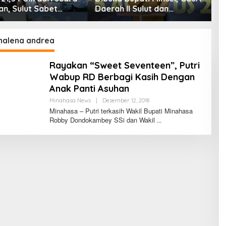
erah II Sulut dan
Kejurnas Seri I, Sulut Siap
rontalo Sukses Gelar
Gelar Kejurnas Pacuan
kerda di Amurang
Kuda Seri II Piala Presiden
di Tompaso
malena andrea
Rayakan “Sweet Seventeen”, Putri
Wabup RD Berbagi Kasih Dengan
Anak Panti Asuhan
Minahasa News
|
Desember 12, 2018
O
L
Minahasa – Putri terkasih Wakil Bupati Minahasa
E
Robby Dondokambey SSi dan Wakil
H
F
E
R
N
A
N
D
O
L
U
M
A
N
A