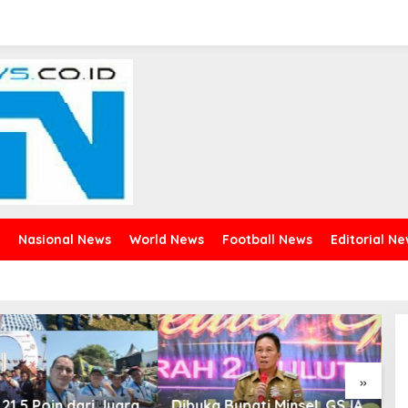
Nasional News
World News
Football News
Editorial N
»
buka Bupati Minsel, GSJA
Usai Sabet Juara Umum