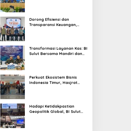
Sulut Genjot Stabilitas Harga
Jabat Ketua KPID Sulut
Beriman, Berkarakter,
dan Kendalikan Inflasi
Gantikan Truly Kerap
Berkarya Adalah Keku
Sulawesi Utara
Dorong Efisiensi dan
Transparansi Keuangan,
Sitaro Percepat Laju
Digitalisasi Transaksi
Bersama BI Sulut
Transformasi Layanan Kas: BI
Sulut Bersama Mandiri dan
SulutGo Luncurkan Sentra
Kas Mitra Utama, Jangkau
Wilayah Kepulauan
Perkuat Ekosistem Bisnis
Indonesia Timur, Hasjrat
Toyota Luncurkan New Hilux
Generasi ke-9 di Manado
Hadapi Ketidakpastian
Geopolitik Global, BI Sulut
Paparkan Delapan Langkah
Strategis Perkuat Rupiah dan
Stabilitas Ekonomi