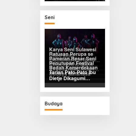
Kepentingan Gelar
Pasar Murah: Tekan
Inflasi yang Masih
Seni
Melampaui Sasaran
Nasional
Karya Seni Sulawesi
Ratusan Perupa se
Utara akan
Pameran Besar Seni
Indonesia Ikut Napak
Dipamerkan di
Penutupan Festival
Rupa 2016 di Manado
Tilas Henk Ngantung
London Inggris
Bedah Kemerdekaan
Kebudayaan Jepang
Dihadiri Ratusan
di Tomohon
Tarian Pato-Pato Ibu
Budaya Minahasa
FBS Unima Semarak
Perupa Tanah Air
Dietje Dikagumi
Mendagri
Budaya