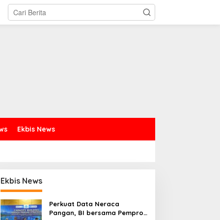
ews
Ekbis News
Ekbis News
Perkuat Data Neraca
Pangan, BI bersama Pemprov
Pengasihan Amisan Resmi
Gubernur Yulius: Remaj