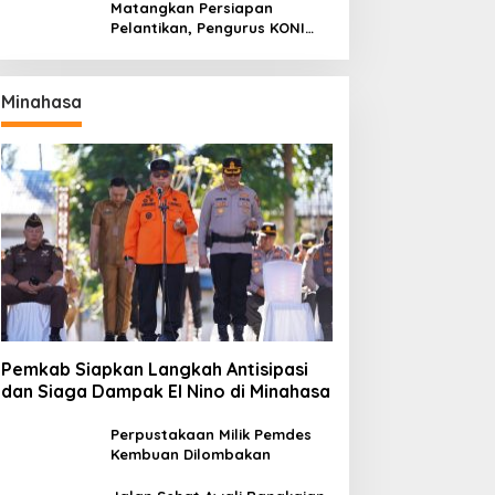
Titiwungen Utara
Matangkan Persiapan
Pelantikan, Pengurus KONI
Manado Gelar Rapat
Perdana
Minahasa
Pemkab Siapkan Langkah Antisipasi
dan Siaga Dampak El Nino di Minahasa
Perpustakaan Milik Pemdes
Kembuan Dilombakan