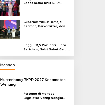
Jabat Ketua KPID Sulut
Gantikan Truly Kerap
Gubernur Yulius: Remaja
Beriman, Berkarakter, dan
Berkarya Adalah Kekuatan
Sulawesi Utara
Unggul 21,5 Poin dari Juara
Bertahan, Sulut Sabet Gelar
Juara Umum Kejurnas
Pordasi Seri I Pangandaran
Manado
Musrenbang RKPD 2027 Kecamatan
Wenang
Pertama di Manado,
Legislator Venny Nangka
Ramaikan Figura Kampung