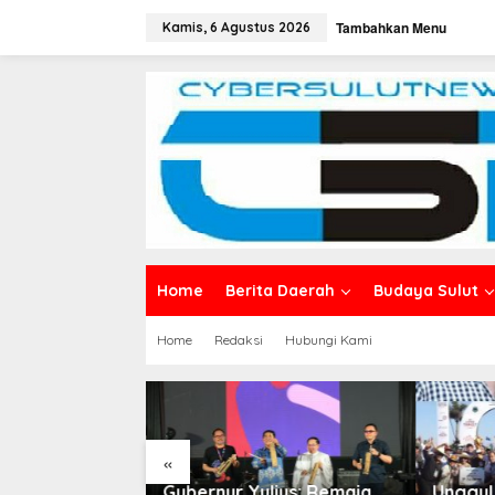
L
Tambahkan Menu
e
Kamis, 6 Agustus 2026
w
a
t
i
k
e
k
o
n
t
e
n
Home
Berita Daerah
Budaya Sulut
Home
Redaksi
Hubungi Kami
«
r Yulius: Remaja
Unggul 21,5 Poin dari Juara
Di