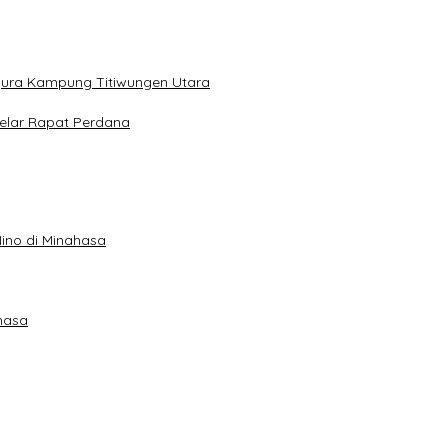
gura Kampung Titiwungen Utara
elar Rapat Perdana
ino di Minahasa
hasa