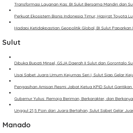
Transformasi Layanan Kas: BI Sulut Bersama Mandiri dan S
Perkuat Ekosistem Bisnis Indonesia Timur, Hasjrat Toyota L
Hadapi Ketidakpastian Geopolitik Global, BI Sulut Paparkan
Sulut
Dibuka Bupati Minsel, GSJA Daerah II Sulut dan Gorontalo 
Usai Sabet Juara Umum Kejurnas Seri I, Sulut Siap Gelar Ke
Pengasihan Amisan Resmi Jabat Ketua KPID Sulut Gantikan 
Gubernur Yulius: Remaja Beriman, Berkarakter, dan Berkary
Unggul 21,5 Poin dari Juara Bertahan, Sulut Sabet Gelar J
Manado