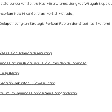
ulutGo Luncurkan Sentra Kas Mitra Utama, Jangkau Wilayah Kepula
uncurkan New Hilux Generasi ke-9 di Manado
 Delapan Langkah Strategis Perkuat Rupiah dan Stabilitas Ekonomi
Sukses Gelar Rakerda di Amurang
jurnas Pacuan Kuda Seri II Piala Presiden di Tompaso
Truly Kerap
a Adalah Kekuatan Sulawesi Utara
uara Umum Kejurnas Pordasi Seri I Pangandaran