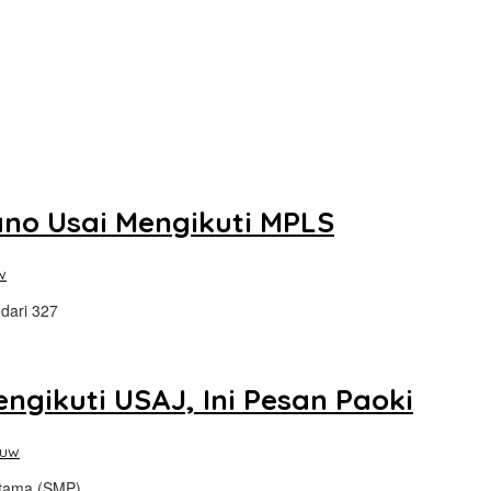
ano Usai Mengikuti MPLS
w
dari 327
ngikuti USAJ, Ini Pesan Paoki
auw
rtama (SMP)