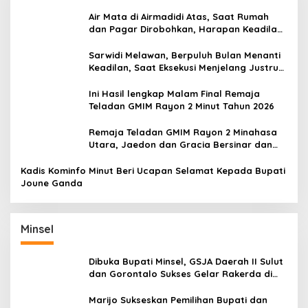
Air Mata di Airmadidi Atas, Saat Rumah
dan Pagar Dirobohkan, Harapan Keadilan
Belum Padam
Sarwidi Melawan, Berpuluh Bulan Menanti
Keadilan, Saat Eksekusi Menjelang Justru
Harapan Diuji
Ini Hasil lengkap Malam Final Remaja
Teladan GMIM Rayon 2 Minut Tahun 2026
Remaja Teladan GMIM Rayon 2 Minahasa
Utara, Jaedon dan Gracia Bersinar dan
Raih Gelar Bergengsi
Kadis Kominfo Minut Beri Ucapan Selamat Kepada Bupati
Joune Ganda
Minsel
Dibuka Bupati Minsel, GSJA Daerah II Sulut
dan Gorontalo Sukses Gelar Rakerda di
Amurang
Marijo Sukseskan Pemilihan Bupati dan