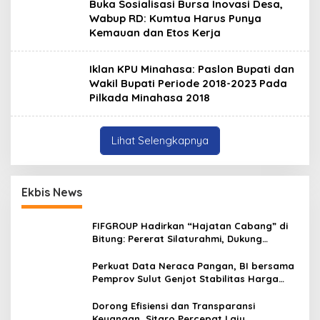
Buka Sosialisasi Bursa Inovasi Desa,
Wabup RD: Kumtua Harus Punya
Kemauan dan Etos Kerja
Iklan KPU Minahasa: Paslon Bupati dan
Wakil Bupati Periode 2018-2023 Pada
Pilkada Minahasa 2018
Lihat Selengkapnya
Ekbis News
FIFGROUP Hadirkan “Hajatan Cabang” di
Bitung: Pererat Silaturahmi, Dukung
Ekonomi Lokal & Tawarkan Beragam
Promo Khusus
Perkuat Data Neraca Pangan, BI bersama
Pemprov Sulut Genjot Stabilitas Harga
dan Kendalikan Inflasi
Dorong Efisiensi dan Transparansi
Keuangan, Sitaro Percepat Laju