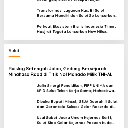
Digitalisasi Transaksi Bersama BI Sulut
Transformasi Layanan Kas: BI Sulut
Bersama Mandiri dan SulutGo Luncurkan
Sentra Kas Mitra Utama, Jangkau Wilayah
Kepulauan
Perkuat Ekosistem Bisnis Indonesia Timur,
Hasjrat Toyota Luncurkan New Hilux
Generasi ke-9 di Manado
Sulut
Ruislag Setengah Jalan, Gedung Bersejarah
Minahasa Raad di Titik Nol Manado Milik TNI-AL
Jalin Sinergi Pendidikan, FIPP UNIMA dan
KPID Sulut Teken Kerja Sama; Mahasiswa
Baru Antusias Serap Materi Literasi
Penyiaran
Dibuka Bupati Minsel, GSJA Daerah II Sulut
dan Gorontalo Sukses Gelar Rakerda di
Amurang
Usai Sabet Juara Umum Kejurnas Seri I,
Sulut Siap Gelar Kejurnas Pacuan Kuda
Seri II Piala Presiden di Tompaso