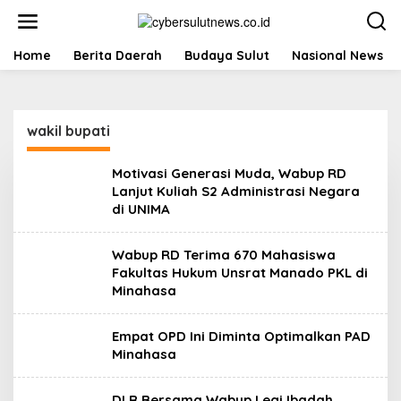
L
e
w
a
Home
Berita Daerah
Budaya Sulut
Nasional News
t
i
k
e
wakil bupati
k
o
n
Motivasi Generasi Muda, Wabup RD
t
Lanjut Kuliah S2 Administrasi Negara
e
di UNIMA
n
Wabup RD Terima 670 Mahasiswa
Fakultas Hukum Unsrat Manado PKL di
Minahasa
Empat OPD Ini Diminta Optimalkan PAD
Minahasa
DLR Bersama Wabup Legi Ibadah