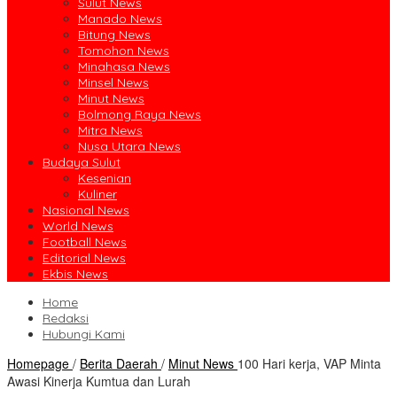
Sulut News
Manado News
Bitung News
Tomohon News
Minahasa News
Minsel News
Minut News
Bolmong Raya News
Mitra News
Nusa Utara News
Budaya Sulut
Kesenian
Kuliner
Nasional News
World News
Football News
Editorial News
Ekbis News
Home
Redaksi
Hubungi Kami
Homepage
/
Berita Daerah
/
Minut News
100 Hari kerja, VAP Minta
Awasi Kinerja Kumtua dan Lurah