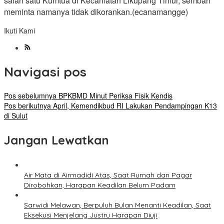
salah satu Kumtua di Kecamatan Likupang Timur, sembari
meminta namanya tidak dikorankan.(ecanamangge)
Ikuti Kami
Navigasi pos
Pos sebelumnya
BPKBMD Minut Periksa Fisik Kendis
Pos berikutnya
April, Kemendikbud RI Lakukan Pendampingan K13
di Sulut
Jangan Lewatkan
Air Mata di Airmadidi Atas, Saat Rumah dan Pagar
Dirobohkan, Harapan Keadilan Belum Padam
Sarwidi Melawan, Berpuluh Bulan Menanti Keadilan, Saat
Eksekusi Menjelang Justru Harapan Diuji