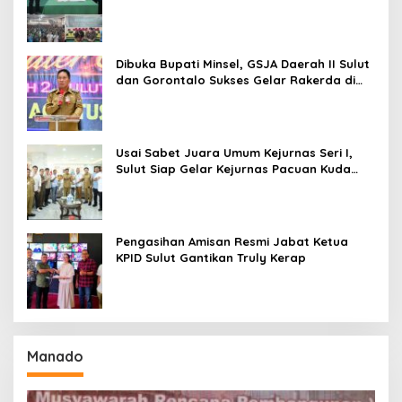
Baru Antusias Serap Materi Literasi
Penyiaran
Dibuka Bupati Minsel, GSJA Daerah II Sulut
dan Gorontalo Sukses Gelar Rakerda di
Amurang
Usai Sabet Juara Umum Kejurnas Seri I,
Sulut Siap Gelar Kejurnas Pacuan Kuda
Seri II Piala Presiden di Tompaso
Pengasihan Amisan Resmi Jabat Ketua
KPID Sulut Gantikan Truly Kerap
Manado