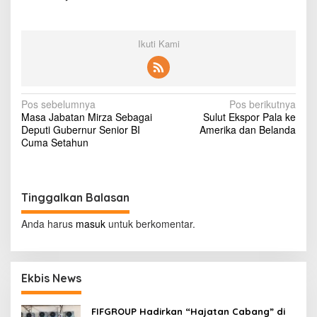
a
n
(
Ikuti Kami
2
)
N
Pos sebelumnya
Pos berikutnya
Masa Jabatan Mirza Sebagai
Sulut Ekspor Pala ke
a
Deputi Gubernur Senior BI
Amerika dan Belanda
v
Cuma Setahun
i
g
Tinggalkan Balasan
a
s
Anda harus
masuk
untuk berkomentar.
i
p
Ekbis News
o
s
FIFGROUP Hadirkan “Hajatan Cabang” di