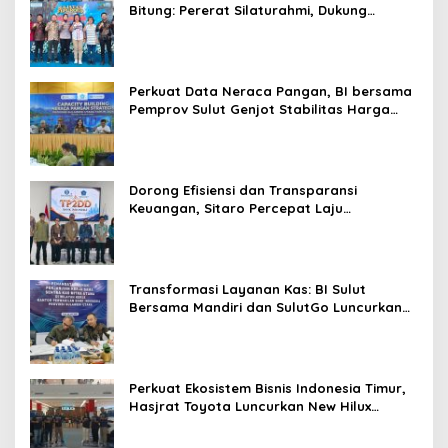
Bitung: Pererat Silaturahmi, Dukung
Ekonomi Lokal & Tawarkan Beragam
Promo Khusus
Perkuat Data Neraca Pangan, BI bersama
Pemprov Sulut Genjot Stabilitas Harga
dan Kendalikan Inflasi
Dorong Efisiensi dan Transparansi
Keuangan, Sitaro Percepat Laju
Digitalisasi Transaksi Bersama BI Sulut
Transformasi Layanan Kas: BI Sulut
Bersama Mandiri dan SulutGo Luncurkan
Sentra Kas Mitra Utama, Jangkau Wilayah
Kepulauan
Perkuat Ekosistem Bisnis Indonesia Timur,
Hasjrat Toyota Luncurkan New Hilux
Generasi ke-9 di Manado