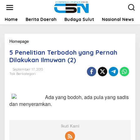
L
e
w
a
Home
Berita Daerah
Budaya Sulut
Nasional News
t
i
k
Homepage
5
e
P
k
5 Penelitian Terbodoh yang Pernah
e
o
n
n
Dilakukan Ilmuwan (2)
e
t
l
e
September 17, 2013
Tak Berkategori
i
n
t
i
a
Ada yang bodoh, ada pula yang sadis
n
T
dan menyeramkan.
e
r
b
o
Ikuti Kami
d
o