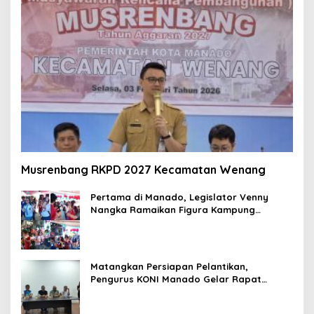
Musrenbang RKPD 2027 Kecamatan Wenang
Pertama di Manado, Legislator Venny
Nangka Ramaikan Figura Kampung
Titiwungen Utara
Matangkan Persiapan Pelantikan,
Pengurus KONI Manado Gelar Rapat
Perdana