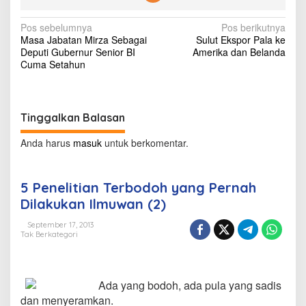
h
y
N
Pos sebelumnya
Pos berikutnya
a
Masa Jabatan Mirza Sebagai
Sulut Ekspor Pala ke
n
a
Deputi Gubernur Senior BI
Amerika dan Belanda
g
v
Cuma Setahun
P
e
i
r
g
n
a
Tinggalkan Balasan
a
h
s
D
Anda harus
masuk
untuk berkomentar.
i
i
l
a
p
5 Penelitian Terbodoh yang Pernah
k
o
Dilakukan Ilmuwan (2)
u
k
s
September 17, 2013
a
Tak Berkategori
n
I
l
m
Ada yang bodoh, ada pula yang sadis
u
dan menyeramkan.
w