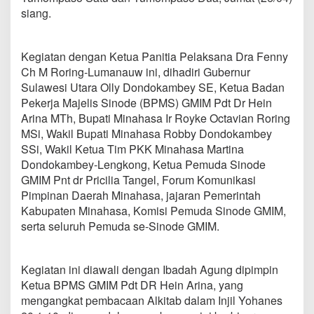
a
siang.
T
u
a
Kegiatan dengan Ketua Panitia Pelaksana Dra Fenny
n
R
Ch M Roring-Lumanauw ini, dihadiri Gubernur
u
Sulawesi Utara Olly Dondokambey SE, Ketua Badan
m
Pekerja Majelis Sinode (BPMS) GMIM Pdt Dr Hein
a
Arina MTh, Bupati Minahasa Ir Royke Octavian Roring
h
S
MSi, Wakil Bupati Minahasa Robby Dondokambey
e
SSi, Wakil Ketua Tim PKK Minahasa Martina
l
Dondokambey-Lengkong, Ketua Pemuda Sinode
e
GMIM Pnt dr Pricilia Tangel, Forum Komunikasi
b
Pimpinan Daerah Minahasa, jajaran Pemerintah
r
a
Kabupaten Minahasa, Komisi Pemuda Sinode GMIM,
s
serta seluruh Pemuda se-Sinode GMIM.
i
P
a
Kegiatan ini diawali dengan Ibadah Agung dipimpin
s
k
Ketua BPMS GMIM Pdt DR Hein Arina, yang
a
mengangkat pembacaan Alkitab dalam Injil Yohanes
h