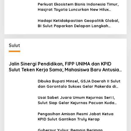
Kepulauan
Perkuat Ekosistem Bisnis Indonesia Timur,
Hasjrat Toyota Luncurkan New Hilux
Generasi ke-9 di Manado
Hadapi Ketidakpastian Geopolitik Global,
BI Sulut Paparkan Delapan Langkah
Strategis Perkuat Rupiah dan Stabilitas
Ekonomi
Sulut
Jalin Sinergi Pendidikan, FIPP UNIMA dan KPID
Sulut Teken Kerja Sama; Mahasiswa Baru Antusias
Serap Materi Literasi Penyiaran
Dibuka Bupati Minsel, GSJA Daerah II Sulut
dan Gorontalo Sukses Gelar Rakerda di
Amurang
Usai Sabet Juara Umum Kejurnas Seri I,
Sulut Siap Gelar Kejurnas Pacuan Kuda
Seri II Piala Presiden di Tompaso
Pengasihan Amisan Resmi Jabat Ketua
KPID Sulut Gantikan Truly Kerap
Gubernur Yulius: Remaja Beriman,