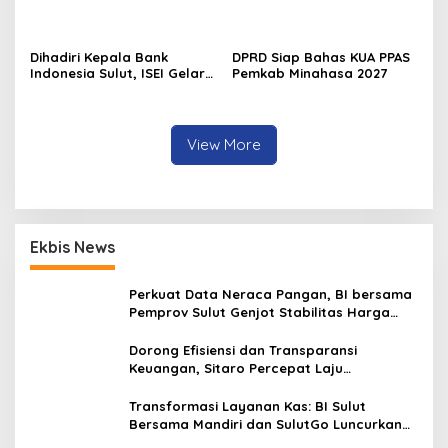
ke-81 di Minahasa
2027
Dihadiri Kepala Bank
DPRD Siap Bahas KUA PPAS
Indonesia Sulut, ISEI Gelar
Pemkab Minahasa 2027
Penyuluhan Ekonomi di
Minahasa
View More
Ekbis News
Perkuat Data Neraca Pangan, BI bersama
Pemprov Sulut Genjot Stabilitas Harga
dan Kendalikan Inflasi
Dorong Efisiensi dan Transparansi
Keuangan, Sitaro Percepat Laju
Digitalisasi Transaksi Bersama BI Sulut
Transformasi Layanan Kas: BI Sulut
Bersama Mandiri dan SulutGo Luncurkan
Sentra Kas Mitra Utama, Jangkau Wilayah