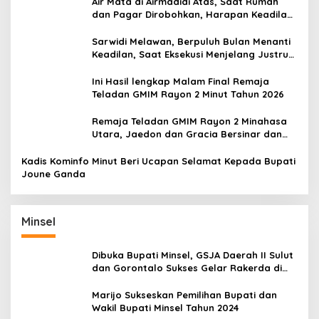
Air Mata di Airmadidi Atas, Saat Rumah
dan Pagar Dirobohkan, Harapan Keadilan
Belum Padam
Sarwidi Melawan, Berpuluh Bulan Menanti
Keadilan, Saat Eksekusi Menjelang Justru
Harapan Diuji
Ini Hasil lengkap Malam Final Remaja
Teladan GMIM Rayon 2 Minut Tahun 2026
Remaja Teladan GMIM Rayon 2 Minahasa
Utara, Jaedon dan Gracia Bersinar dan
Raih Gelar Bergengsi
Kadis Kominfo Minut Beri Ucapan Selamat Kepada Bupati
Joune Ganda
Minsel
Dibuka Bupati Minsel, GSJA Daerah II Sulut
dan Gorontalo Sukses Gelar Rakerda di
Amurang
Marijo Sukseskan Pemilihan Bupati dan
Wakil Bupati Minsel Tahun 2024