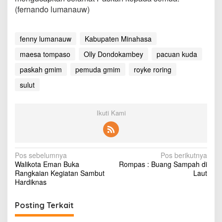
(fernando lumanauw)
fenny lumanauw
Kabupaten Minahasa
maesa tompaso
Olly Dondokambey
pacuan kuda
paskah gmim
pemuda gmim
royke roring
sulut
Ikuti Kami
N
Pos sebelumnya
Pos berikutnya
Walikota Eman Buka
Rompas : Buang Sampah di
a
Rangkaian Kegiatan Sambut
Laut
v
Hardiknas
i
Posting Terkait
g