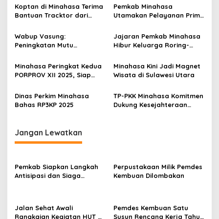
a
Koptan di Minahasa Terima
Pemkab Minahasa
s
Bantuan Tracktor dari
Utamakan Pelayanan Prima
Gubernur, Dukung
Kepada Masyarakat
i
Ketahanan Pangan
Wabup Vasung:
Jajaran Pemkab Minahasa
p
Peningkatan Mutu
Hibur Keluarga Roring-
Pendidikan Jadi Prioritas
Waani Lewat Ibadah
o
Minahasa Peringkat Kedua
Minahasa Kini Jadi Magnet
s
PORPROV XII 2025, Siap
Wisata di Sulawesi Utara
Jadi Tuan Rumah
Dinas Perkim Minahasa
TP-PKK Minahasa Komitmen
Bahas RP3KP 2025
Dukung Kesejahteraan
Masyarakat Lewat
Program Terstruktur
Jangan Lewatkan
Pemkab Siapkan Langkah
Perpustakaan Milik Pemdes
Antisipasi dan Siaga
Kembuan Dilombakan
Dampak El Nino di
Minahasa
Jalan Sehat Awali
Pemdes Kembuan Satu
Rangkaian Kegiatan HUT RI
Susun Rencana Kerja Tahun