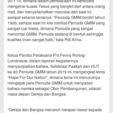
20:1-10, dimana dalam pembacaan ini berbicara
2
mengenai kuasa Yesus yang bangkit dari antara orang
0
mati, dan menyelamatkan manusia dari saat ini
1
9
sampai selama-lamanya. “Pemuda GMIM berdiri tahun
d
1926, sampai saat ini kita melihat Pemuda GMIM yang
a
sangat luar biasa, dimana Pemuda yang sangat
n
mencintai GMIM. Pemuda sedang di bentuk sehingga
H
U
kualitas iman sangat baik,” kata Pdt Arina.
T
P
e
Ketua Panitia Pelaksana Pnt Fenny Roring-
m
Lumanauw, dalam laporan kegiatannya
u
menyampaikan bahwa, Selebrasi Paskah dan HUT
d
a
ke-93 Pemuda GMIM tahun 2019 ini mengangkat tema
S
“Hope For Our Nation”, dimana tema ini menurutnya
i
mengajak para Pemuda GMIM untuk menyadari
n
bahwa mereka sebagai Obor Pembangunan, adalah
o
d
masa depan Gereja dan Bangsa.
e
G
M
“Gereja dan Bangsa menaruh harapan besar kepada
I