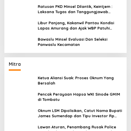
Ratusan PKD Minsel Dilantik, Keintjem :
Laksana Tugas dan Tanggungjawab
Dengan Baik
Libur Panjang, Kakanwil Pantau Kondisi
Lapas Amurang dan Ajak WBP Patuhi
Aturan Yang Berlaku
Bawaslu Minsel Evaluasi Dan Seleksi
Panwaslu Kecamatan
Mitra
Ketua Aliansi Suak: Proses Oknum Yang
Bersalah
Pencak Perayaan Hapsa WKI Sinode GMIM
di Tombatu
Oknum LSM Dipolisikan, Catut Nama Bupati
James Sumendap dan Tipu Investor Rp
200 Juta
Lawan Aturan, Penambang Rusak Police