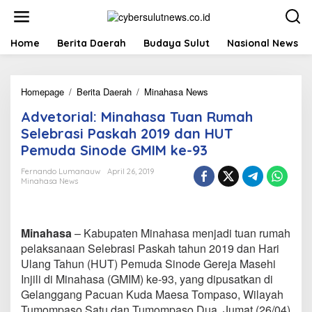
L
e
w
a
Home
Berita Daerah
Budaya Sulut
Nasional News
t
i
k
Homepage
/
Berita Daerah
/
Minahasa News
A
e
d
k
Advetorial: Minahasa Tuan Rumah
v
o
e
n
Selebrasi Paskah 2019 dan HUT
t
t
Pemuda Sinode GMIM ke-93
o
e
r
n
Fernando Lumanauw
April 26, 2019
i
Minahasa News
a
l
:
M
Minahasa
– Kabupaten Minahasa menjadi tuan rumah
i
pelaksanaan Selebrasi Paskah tahun 2019 dan Hari
n
Ulang Tahun (HUT) Pemuda Sinode Gereja Masehi
a
Injili di Minahasa (GMIM) ke-93, yang dipusatkan di
h
a
Gelanggang Pacuan Kuda Maesa Tompaso, Wilayah
s
Tumompaso Satu dan Tumompaso Dua, Jumat (26/04)