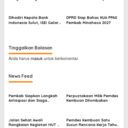
ke-81 di Minahasa
2027
Dihadiri Kepala Bank
DPRD Siap Bahas KUA PPAS
Indonesia Sulut, ISEI Gelar
Pemkab Minahasa 2027
Penyuluhan Ekonomi di
Minahasa
Tinggalkan Balasan
Anda harus
masuk
untuk berkomentar.
News Feed
Pemkab Siapkan Langkah
Perpustakaan Milik Pemdes
Antisipasi dan Siaga
Kembuan Dilombakan
Dampak El Nino di
Minahasa
Jalan Sehat Awali
Pemdes Kembuan Satu
Rangkaian Kegiatan HUT RI
Susun Rencana Kerja Tahun