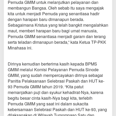
Pemuda GMIM untuk melanjutkan pelayanan dan
M
membangun Bangsa. Oleh sebab itu saya mengajak
k
e
kita untuk menjadi Pemuda yang senantiasa hadir
-
dengan harapan baru dimanapun berada.
9
Sebagaimana Kristus yang telah bangkit mengalahkan
3
maut, memberi harapan baru bagi umat manusia,
Pemuda GMIM senantiasa menjadi garam dan terang
serta teladan dimanapun berada,” kata Ketua TP-PKK
Minahasa ini.
Dirinya kemudian berterima kasih kepada BPMS
GMIM melalui Komisi Pelayanan Pemuda Sinode
GMIM, yang sudah mempercayakan dirinya sebagai
Panitia Pelaksanaan Selebrasi Paskah dan HUT ke-
93 Pemuda GMIM tahun 2019. “Kita patut
memanjatkan puji dan syukur kehadirat-Nya, karena
begitu besar cinta kasih-Nya bagi kita, terlebih
Pemuda GMIM yang saat ini dalam sukacita
kebersamaan Selebrasi Paskah dan HUT ke-93, yang
dilaksanakan di Wilayah Tumompaso Satu dan