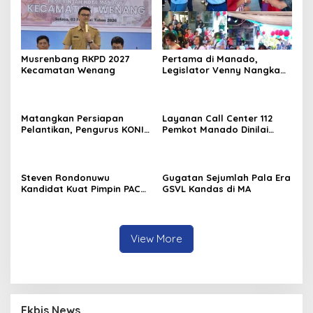
Musrenbang RKPD 2027
Pertama di Manado,
Kecamatan Wenang
Legislator Venny Nangka
Ramaikan Figura Kampung
Titiwungen Utara
Matangkan Persiapan
Layanan Call Center 112
Pelantikan, Pengurus KONI
Pemkot Manado Dinilai
Manado Gelar Rapat
Sangat Membantu
Perdana
Masyarakat
Steven Rondonuwu
Gugatan Sejumlah Pala Era
Kandidat Kuat Pimpin PAC
GSVL Kandas di MA
PDIP Sario
View More
Ekbis News