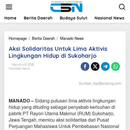
L
e
w
a
Home
Berita Daerah
Budaya Sulut
Nasional News
t
i
k
Homepage
/
Berita Daerah
/
Manado News
A
e
k
k
Aksi Solidaritas Untuk Lima Aktivis
s
o
i
n
Lingkungan Hidup di Sukoharjo
S
t
o
e
Agustus 8, 2018
Manado News
l
n
i
d
Sumber: AyoBandung.com
a
r
i
MANADO –
Sidang putusan lima aktivis lingkungan
t
a
hidup yang dituding sebagai penyebab kericuhan di
s
pabrik PT Rayon Utama Makmur (RUM) Sukoharjo,
U
Jawa Tengah, memicu aksi solidaritas dari Pusat
n
Perjuangan Mahasiswa Untuk Pembebasan Nasional
t