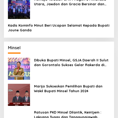
Utara, Jaedon dan Gracia Bersinar dan
Raih Gelar Bergengsi
Kadis Kominfo Minut Beri Ucapan Selamat Kepada Bupati
Joune Ganda
Minsel
Dibuka Bupati Minsel, GSJA Daerah II Sulut
dan Gorontalo Sukses Gelar Rakerda di
Amurang
Marijo Sukseskan Pemilihan Bupati dan
Wakil Bupati Minsel Tahun 2024
Ratusan PKD Minsel Dilantik, Keintjem :
Laksana Tugas dan Tanggungjawab