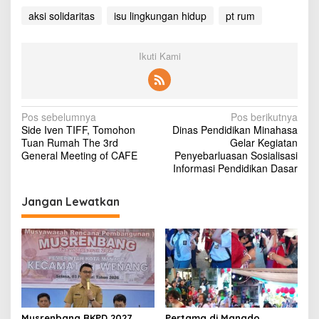
aksi solidaritas
isu lingkungan hidup
pt rum
Ikuti Kami
N
Pos sebelumnya
Pos berikutnya
Side Iven TIFF, Tomohon
Dinas Pendidikan Minahasa
a
Tuan Rumah The 3rd
Gelar Kegiatan
v
General Meeting of CAFE
Penyebarluasan Sosialisasi
Informasi Pendidikan Dasar
i
g
Jangan Lewatkan
a
s
i
p
o
Musrenbang RKPD 2027
Pertama di Manado,