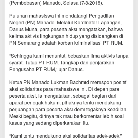
(Pembebasan) Manado, Selasa (7/8/2018).
u
k
L
Puluhan mahasiswa ini mendatangi Pengadilan
i
Negeri (PN) Manado. Melalui Kordinator Lapangan,
m
Darius Muna, para peserta aksi mengatakan, bahwa
a
kelima aktivis lingkungan hidup yang disidangkan di
A
k
PN Semarang adalah korban kriminalisasi PT RUM.
t
i
“Sehingga kami menuntut, bebaskan lima aktivis tanpa
v
syarat. Tutup PT RUM. Tangkap dan penjarakan
i
Pengusaha PT RUM,” ujar Darius.
s
L
i
Ketua PN Manado Lukman Bachmid merespon positif
n
aksi solidaritas para mahasiswa ini. Di depan para
g
peserta aksi, Ia mengatakan, sebagai bagian dari
k
aparat penegak hukum, pihaknya tentu mendukung
u
n
perjuangan para peserta aksi demi tegaknya keadilan.
g
Meski begitu, dirinya tak mau berkomentar lebih soal
a
kasus yang sedang diperkarakan itu.
n
H
“Kami tentu mendukung aksi solidaritas adek-adek,”
i