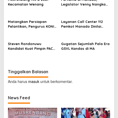
s
Kecamatan Wenang
Legislator Venny Nangka
Ramaikan Figura Kampung
Titiwungen Utara
Matangkan Persiapan
Layanan Call Center 112
Pelantikan, Pengurus KONI
Pemkot Manado Dinilai
Manado Gelar Rapat
Sangat Membantu
Perdana
Masyarakat
Steven Rondonuwu
Gugatan Sejumlah Pala Era
Kandidat Kuat Pimpin PAC
GSVL Kandas di MA
PDIP Sario
Tinggalkan Balasan
Anda harus
masuk
untuk berkomentar.
News Feed