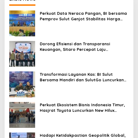
Perkuat Data Neraca Pangan, BI bersama
Pemprov Sulut Genjot Stabilitas Harga
dan Kendalikan Inflasi
Dorong Efisiensi dan Transparansi
Keuangan, Sitaro Percepat Laju
Digitalisasi Transaksi Bersama BI Sulut
Transformasi Layanan Kas: BI Sulut
Bersama Mandiri dan SulutGo Luncurkan
Sentra Kas Mitra Utama, Jangkau Wilayah
Kepulauan
Perkuat Ekosistem Bisnis Indonesia Timur,
Hasjrat Toyota Luncurkan New Hilux
Generasi ke-9 di Manado
Hadapi Ketidakpastian Geopolitik Global,