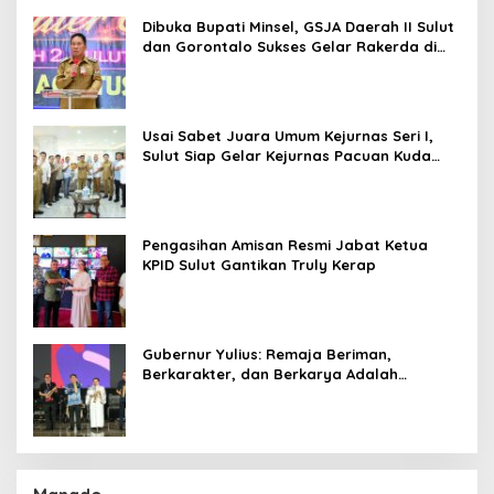
Serap Materi Literasi Penyiaran
Dibuka Bupati Minsel, GSJA Daerah II Sulut
dan Gorontalo Sukses Gelar Rakerda di
Amurang
Usai Sabet Juara Umum Kejurnas Seri I,
Sulut Siap Gelar Kejurnas Pacuan Kuda
Seri II Piala Presiden di Tompaso
Pengasihan Amisan Resmi Jabat Ketua
KPID Sulut Gantikan Truly Kerap
Gubernur Yulius: Remaja Beriman,
Berkarakter, dan Berkarya Adalah
Kekuatan Sulawesi Utara