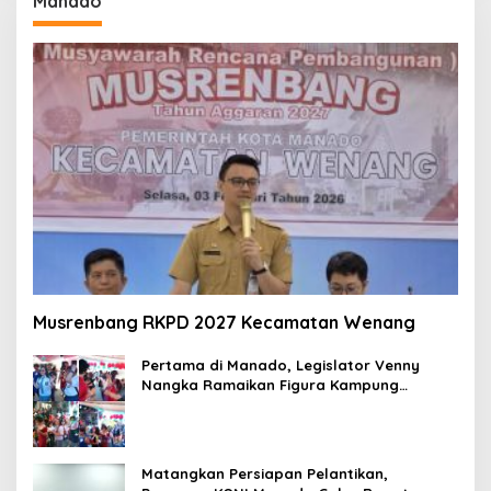
Manado
Musrenbang RKPD 2027 Kecamatan Wenang
Pertama di Manado, Legislator Venny
Nangka Ramaikan Figura Kampung
Titiwungen Utara
Matangkan Persiapan Pelantikan,