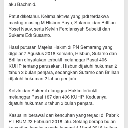
d
aku Bachmid.
u
p
Patut diketahui. Kelima aktivis yang jadi terdakwa
d
masing-masing M Hisbun Payu, Sutarno, dan Brillian
i
Yosef Nauv, serta Kelvin Ferdiansyah Subekti dan
S
u
Sukemi Edi Susanto.
k
o
Hasil putusan Majelis Hakim di PN Semarang yang
h
digelar 7 Agustus 2018 kemarin, Hisbun, Sutarno dan
a
Brillian dinyatakan terbukti melanggar Pasal 406
r
j
KUHP tentang perusakan. Hisbun dijatuhi hukuman 2
o
tahun 3 bulan penjara, sedangkan Sutarno dan Brillian
dijatuhi hukuman 2 tahun penjara.
Kelvin dan Sukemi dianggap Hakim terbukti
melanggar Pasal 187 dan 406 KUHP. Keduanya
dijatuhi hukuman 2 tahun 3 bulan penjara.
Kasus ini berawal dari kericuhan yang terjadi di Pabrik
PT RUM 23 Februari 2018 lalu. Selang berapa bulan
kemudian tepatnya pada tanggal 4 Maret 2018 kelima