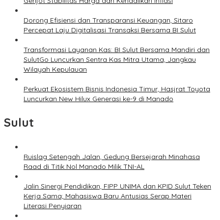
Genjot Stabilitas Harga dan Kendalikan Inflasi
Dorong Efisiensi dan Transparansi Keuangan, Sitaro
Percepat Laju Digitalisasi Transaksi Bersama BI Sulut
Transformasi Layanan Kas: BI Sulut Bersama Mandiri dan
SulutGo Luncurkan Sentra Kas Mitra Utama, Jangkau
Wilayah Kepulauan
Perkuat Ekosistem Bisnis Indonesia Timur, Hasjrat Toyota
Luncurkan New Hilux Generasi ke-9 di Manado
Sulut
Ruislag Setengah Jalan, Gedung Bersejarah Minahasa
Raad di Titik Nol Manado Milik TNI-AL
Jalin Sinergi Pendidikan, FIPP UNIMA dan KPID Sulut Teken
Kerja Sama; Mahasiswa Baru Antusias Serap Materi
Literasi Penyiaran