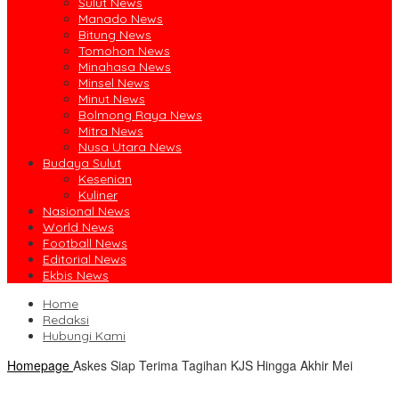
Sulut News
Manado News
Bitung News
Tomohon News
Minahasa News
Minsel News
Minut News
Bolmong Raya News
Mitra News
Nusa Utara News
Budaya Sulut
Kesenian
Kuliner
Nasional News
World News
Football News
Editorial News
Ekbis News
Home
Redaksi
Hubungi Kami
Homepage
Askes Siap Terima Tagihan KJS Hingga Akhir Mei