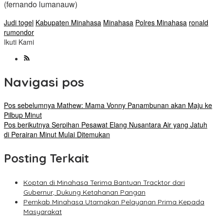
(fernando lumanauw)
Judi togel
Kabupaten Minahasa
Minahasa
Polres Minahasa
ronald
rumondor
Ikuti Kami
Navigasi pos
Pos sebelumnya
Mathew: Mama Vonny Panambunan akan Maju ke
Pilbup Minut
Pos berikutnya
Serpihan Pesawat Elang Nusantara Air yang Jatuh
di Perairan Minut Mulai Ditemukan
Posting Terkait
Koptan di Minahasa Terima Bantuan Tracktor dari
Gubernur, Dukung Ketahanan Pangan
Pemkab Minahasa Utamakan Pelayanan Prima Kepada
Masyarakat