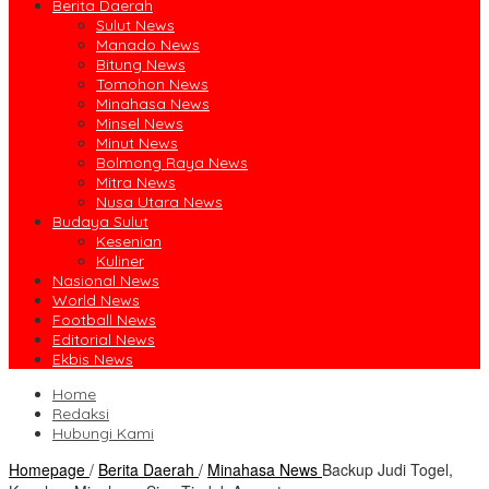
Berita Daerah
Sulut News
Manado News
Bitung News
Tomohon News
Minahasa News
Minsel News
Minut News
Bolmong Raya News
Mitra News
Nusa Utara News
Budaya Sulut
Kesenian
Kuliner
Nasional News
World News
Football News
Editorial News
Ekbis News
Home
Redaksi
Hubungi Kami
Homepage
/
Berita Daerah
/
Minahasa News
Backup Judi Togel,