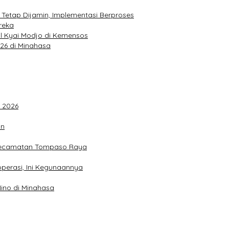
 Tetap Dijamin, Implementasi Berproses
reka
l Kyai Modjo di Kemensos
026 di Minahasa
F 2026
an
 Kecamatan Tompaso Raya
perasi, Ini Kegunaannya
ino di Minahasa