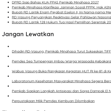
DPRD Siap Bahas KUA PPAS Pemkab Minahasa 2027
Pemkab Minahasa Klarifikasi Jaminan Sosial PPPK: Hak ASN
Bupati RD Lantik Enam Pejabat Eselon II, Ini Nama-nama Me
RD-Vasung Perjuangkan Reaktivasi Gelar Pahlawan Nasiona
Bupati RD Lantik 128 Hukum Tua Hasil Pemilihan Serentak 2
Jangan Lewatkan
Dihadiri RD-Vasung, Pemkab Minahasa Turut Sukseskan TIF
Pemdes Sea Tumpengan Imbau Warga Waspada Kebakar
Wabup Vasung Buka Rangkaian Kegiatan HUT RI ke-81 di
Laboratorium Kesehatan Masyarakat Minahasa Segera Bero
Pemkab Siapkan Langkah Antisipasi dan Siaga Dampak El N
Perpustakaan Milik Pemdes Kembuan Dilombakan