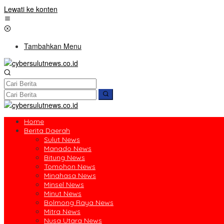
Lewati ke konten
Tambahkan Menu
Home
Berita Daerah
Sulut News
Manado News
Bitung News
Tomohon News
Minahasa News
Minsel News
Minut News
Bolmong Raya News
Mitra News
Nusa Utara News