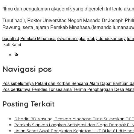
“Ilmu dan pengalaman akademik yang diperoleh ini tentu ak
Turut hadir, Rektor Universitas Negeri Manado Dr Joseph P
Rawung, serta jajaran Pemkab Minahasa.(fernando lumanau
bupati rd
Pemkab Minahasa
riviva maringka
robby dondokambey
to
Ikuti Kami
Navigasi pos
Pos sebelumnya
Petani dan Korban Bencana Alam Dapat Bantuan d
Pos berikutnya
Pemdes Tonsealama Terima Penghargaan Desa Mat
Posting Terkait
Dihadiri RD-Vasung, Pemkab Minahasa Turut Sukseskan TIF
Pemkab Siapkan Langkah Antisipasi dan Siaga Dampak El N
Jalan Sehat Awali Rangkaian Kegiatan HUT RI ke-81 di Mina