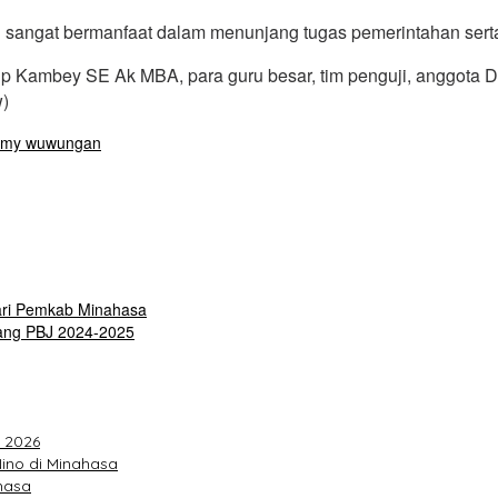
an sangat bermanfaat dalam menunjang tugas pemerintahan ser
hilip Kambey SE Ak MBA, para guru besar, tim penguji, anggo
w)
mmy wuwungan
ari Pemkab Minahasa
ang PBJ 2024-2025
F 2026
ino di Minahasa
hasa