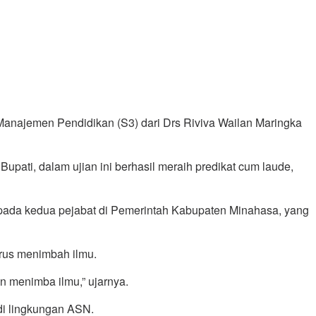
anajemen Pendidikan (S3) dari Drs Riviva Wailan Maringka
ati, dalam ujian ini berhasil meraih predikat cum laude,
epada kedua pejabat di Pemerintah Kabupaten Minahasa, yang
erus menimbah ilmu.
 menimba ilmu,” ujarnya.
di lingkungan ASN.