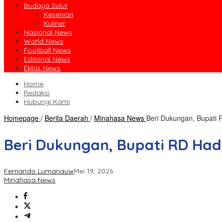
Budaya Sulut
Kesenian
Kuliner
Nasional News
World News
Football News
Editorial News
Ekbis News
Home
Redaksi
Hubungi Kami
Homepage
/
Berita Daerah
/
Minahasa News
Beri Dukungan, Bupati
Beri Dukungan, Bupati RD Ha
Fernando Lumanauw
Mei 19, 2026
Minahasa News