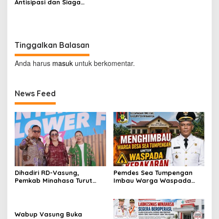
Antisipasi dan Siaga
Dampak El Nino di
Minahasa
Tinggalkan Balasan
Anda harus
masuk
untuk berkomentar.
News Feed
Dihadiri RD-Vasung,
Pemdes Sea Tumpengan
Pemkab Minahasa Turut
Imbau Warga Waspada
Sukseskan TIFF 2026
Kebakaran
Wabup Vasung Buka