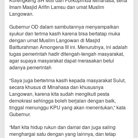
Korengkeng SH MSi dan Forkopimda Minahasa, serta
h
Imam Masjid Arifin Lamsu dan umat Muslim
a
Langowan.
n
d
a
Gubernur OD dalam sambutannya menyampaikan
n
syukur dan terima kasih karena bisa bertatap muka
B
dengan umat Muslim Langowan di Masjid
e
Baitturahman Amongena III ini. Menurutnya, ini adalah
r
b
tugas pemerintah hadir ditengah-tengah masyarakat,
u
agar supaya masyarakat dapat merasakan betul
k
adanya pemerintah
a
P
“Saya juga berterima kasih kepada masyarakat Sulut,
u
a
secara khusus di Minahasa dan khususnya
s
Langowan, karena kita sudah mengikuti pesta
a
demokrasi sehingga boleh berjalan dengan baik,
D
tinggal menunggu KPU yang akan menentukan,” kata
e
Gubernur.
n
g
a
“Mari kita hidup rukun dan damai dan juga saling
n
menghargai satu dengan yang lainnya, dan tetap
U