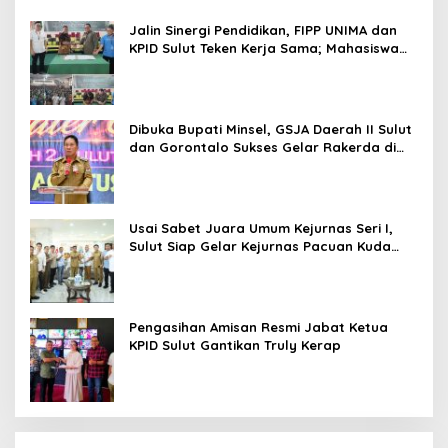
Jalin Sinergi Pendidikan, FIPP UNIMA dan
KPID Sulut Teken Kerja Sama; Mahasiswa
Baru Antusias Serap Materi Literasi
Penyiaran
Dibuka Bupati Minsel, GSJA Daerah II Sulut
dan Gorontalo Sukses Gelar Rakerda di
Amurang
Usai Sabet Juara Umum Kejurnas Seri I,
Sulut Siap Gelar Kejurnas Pacuan Kuda
Seri II Piala Presiden di Tompaso
Pengasihan Amisan Resmi Jabat Ketua
KPID Sulut Gantikan Truly Kerap