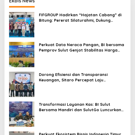
Ekbis News
FIFGROUP Hadirkan “Hajatan Cabang” di
Bitung: Pererat Silaturahmi, Dukung
Ekonomi Lokal & Tawarkan Beragam
Promo Khusus
Perkuat Data Neraca Pangan, BI bersama
Pemprov Sulut Genjot Stabilitas Harga
dan Kendalikan Inflasi
Dorong Efisiensi dan Transparansi
Keuangan, Sitaro Percepat Laju
Digitalisasi Transaksi Bersama BI Sulut
Transformasi Layanan Kas: BI Sulut
Bersama Mandiri dan SulutGo Luncurkan
Sentra Kas Mitra Utama, Jangkau Wilayah
Kepulauan
Perkuat Ekosistem Bisnis Indonesia Timur,