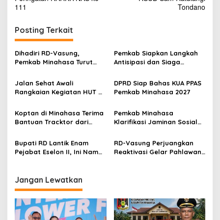
v
111
Tondano
i
g
Posting Terkait
a
s
Dihadiri RD-Vasung,
Pemkab Siapkan Langkah
Pemkab Minahasa Turut
Antisipasi dan Siaga
i
Sukseskan TIFF 2026
Dampak El Nino di
p
Minahasa
Jalan Sehat Awali
DPRD Siap Bahas KUA PPAS
Rangkaian Kegiatan HUT RI
Pemkab Minahasa 2027
o
ke-81 di Minahasa
s
Koptan di Minahasa Terima
Pemkab Minahasa
Bantuan Tracktor dari
Klarifikasi Jaminan Sosial
Gubernur, Dukung
PPPK: Hak ASN Tetap
Ketahanan Pangan
Dijamin, Implementasi
Bupati RD Lantik Enam
RD-Vasung Perjuangkan
Berproses
Pejabat Eselon II, Ini Nama-
Reaktivasi Gelar Pahlawan
nama Mereka
Nasional Kyai Modjo di
Kemensos
Jangan Lewatkan