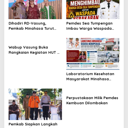
Dihadiri RD-Vasung,
Pemdes Sea Tumpengan
Pemkab Minahasa Turut
Imbau Warga Waspada
Sukseskan TIFF 2026
Kebakaran
Wabup Vasung Buka
Rangkaian Kegiatan HUT RI
ke-81 di Kecamatan
Tompaso Raya
Laboratorium Kesehatan
Masyarakat Minahasa
Segera Beroperasi, Ini
Kegunaannya
Perpustakaan Milik Pemdes
Kembuan Dilombakan
Pemkab Siapkan Langkah