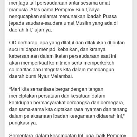
menjaga tali persaudaraan antar sesama umat
m
manusia. Atas nama Pemprov Sulut, saya
a
t
nengucapkan selamat menunaikan Ibadah Puasa
M
jepada saudara-saudara umat Muslim yang ada di
u
daerah ini,” ujarnya.
s
l
OD berharap, apa yang dilalui dan dilakukan di bulan
i
m
suci ini dapat menjadi kebaikan, dan kiranya
L
kebersamaan dalam ikatan persaudaraan saat ini
a
akan memperkuat komitmen serta memperkokoh
n
solidaritas dan integritas kita dalam membangun
g
o
daerah bumi Nyiur Melambai.
w
a
“Mari kita senantiasa bergandengan tangan
n
menciptakan persatuan dan kesatuan dalam
kehidupan bermasyarakat berbangsa dan bernegara,
dan sama-sama kita ciptakan rasa nyaman dan tenang
dalam pelaksanaan ibadah keagamaan didaerah ini,”
pungkasnya.
Sementara, dalam kesempatan ini juga, baik Pemprov