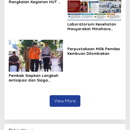
Rangkaian Kegiatan HUT RI
ke-81 di Kecamatan
Tompaso Raya
Laboratorium Kesehatan
Masyarakat Minahasa
Segera Beroperasi, Ini
Kegunaannya
Perpustakaan Milik Pemdes
Kembuan Dilombakan
Pemkab Siapkan Langkah
Antisipasi dan Siaga
Dampak El Nino di
Minahasa
View More