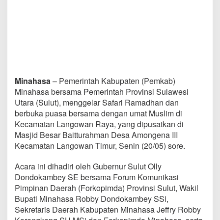
a
s
a
,
G
u
b
e
r
Minahasa
– Pemerintah Kabupaten (Pemkab)
n
Minahasa bersama Pemerintah Provinsi Sulawesi
u
r
Utara (Sulut), menggelar Safari Ramadhan dan
O
berbuka puasa bersama dengan umat Muslim di
D
Kecamatan Langowan Raya, yang dipusatkan di
S
Masjid Besar Baitturahman Desa Amongena III
a
Kecamatan Langowan Timur, Senin (20/05) sore.
f
a
r
Acara ini dihadiri oleh Gubernur Sulut Olly
i
Dondokambey SE bersama Forum Komunikasi
R
Pimpinan Daerah (Forkopimda) Provinsi Sulut, Wakil
a
Bupati Minahasa Robby Dondokambey SSi,
m
a
Sekretaris Daerah Kabupaten Minahasa Jeffry Robby
d