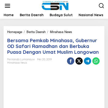
L
e
w
a
Home
Berita Daerah
Budaya Sulut
Nasional News
t
i
k
Homepage
/
Berita Daerah
/
Minahasa News
B
e
e
k
Bersama Pemkab Minahasa, Gubernur
r
o
s
n
OD Safari Ramadhan dan Berbuka
a
t
Puasa Dengan Umat Muslim Langowan
m
e
a
n
Fernando Lumanauw
Mei 20, 2019
P
Minahasa News
e
m
k
a
b
M
i
n
a
h