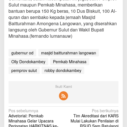
Sulut maupun Pemkab Minahasa, memberikan
bantuan berupa 150 Kg beras, 10 Dus Biskuit, 100 Al-
quran dan sembako kepada jemaah Masjid
Baitturahman Amongena Langowan, yang diserahkan
langsung oleh Gubernur Sulut dan Wakil Bupati
Minahasa.(fernando lumanauw)
gubernur od
masjid baitturahman langowan
Olly Dondokambey
Pemkab Minahasa
pemprov sulut
robby dondokambey
Ikuti Kami
N
Pos sebelumnya
Pos berikutnya
Advetorial: Pemkab
Tim Akreditasi dari KARS
a
Minahasa Gelar Upacara
Mulai Lakukan Penilaian di
Peringatan HARKITNAS ke-
RSUD Sam Ratulangi