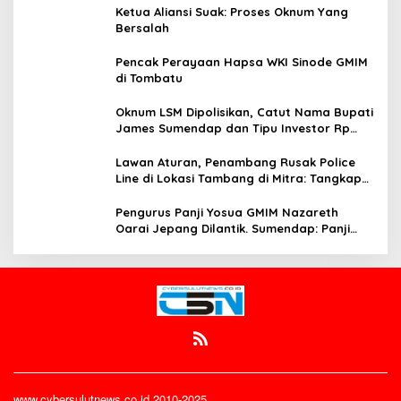
Ketua Aliansi Suak: Proses Oknum Yang
Bersalah
Pencak Perayaan Hapsa WKI Sinode GMIM
di Tombatu
Oknum LSM Dipolisikan, Catut Nama Bupati
James Sumendap dan Tipu Investor Rp
200 Juta
Lawan Aturan, Penambang Rusak Police
Line di Lokasi Tambang di Mitra: Tangkap
Mereka!!
Pengurus Panji Yosua GMIM Nazareth
Oarai Jepang Dilantik. Sumendap: Panji
Yosua harus Menjaga Dan Melindungi
Jemaat
www.cybersulutnews.co.id 2010-2025