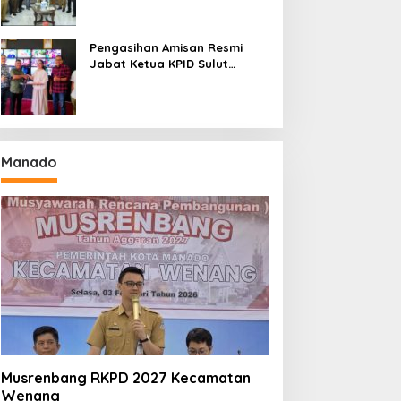
Seri II Piala Presiden di
Tompaso
Pengasihan Amisan Resmi
Jabat Ketua KPID Sulut
Gantikan Truly Kerap
Manado
Musrenbang RKPD 2027 Kecamatan
Wenang