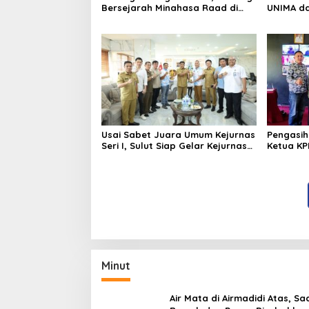
Minut
Air Mata di Airmadidi Atas, Sa
Rumah dan Pagar Dirobohkan
Harapan Keadilan Belum Pa
Sarwidi Melawan, Berpuluh
Bulan Menanti Keadilan, Saat
Eksekusi Menjelang Justru
Harapan Diuji
Ini Hasil lengkap Malam Final
Remaja Teladan GMIM Rayon 
Minut Tahun 2026