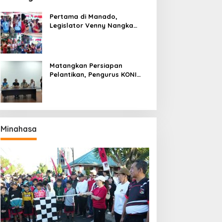
Pertama di Manado,
Legislator Venny Nangka
Ramaikan Figura Kampung
Titiwungen Utara
Matangkan Persiapan
Pelantikan, Pengurus KONI
Manado Gelar Rapat
Perdana
Minahasa