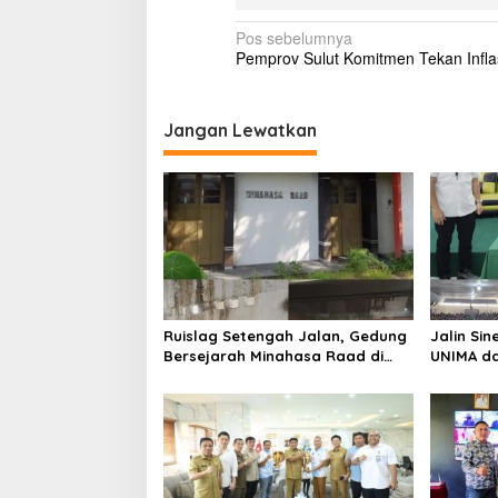
Usai Sabet Juara Umum Kejurnas
Pengasih
Seri I, Sulut Siap Gelar Kejurnas
Ketua KP
Pacuan Kuda Seri II Piala
Kerap
Presiden di Tompaso
Tinggalkan Balasan
Anda harus
masuk
untuk berkomentar.
News Feed
Ruislag Setengah Jalan, Gedung
Jalin Sin
Bersejarah Minahasa Raad di
UNIMA da
Titik Nol Manado Milik TNI-AL
Sama; Ma