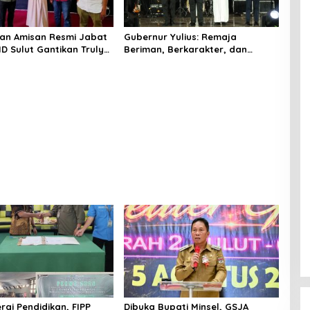
teri Literasi Penyiaran
Amurang
an Amisan Resmi Jabat
Gubernur Yulius: Remaja
ID Sulut Gantikan Truly
Beriman, Berkarakter, dan
Berkarya Adalah Kekuatan
Sulawesi Utara
View More