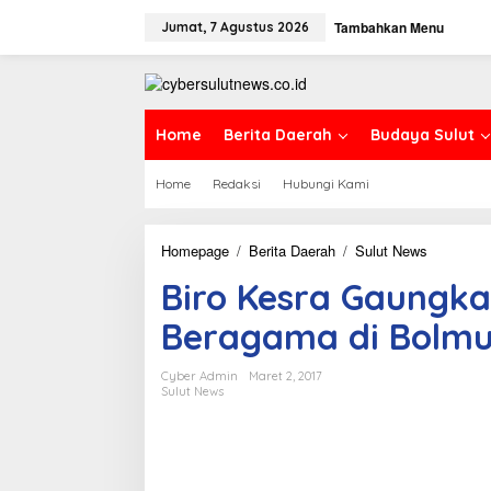
L
Tambahkan Menu
e
Jumat, 7 Agustus 2026
w
a
t
i
k
Home
Berita Daerah
Budaya Sulut
e
k
Home
Redaksi
Hubungi Kami
o
n
t
e
Homepage
/
Berita Daerah
/
Sulut News
B
n
i
Biro Kesra Gaungk
r
o
Beragama di Bolmu
K
e
s
Cyber Admin
Maret 2, 2017
r
Sulut News
a
G
a
u
Manado –
Kepala Biro Kesra Set
n