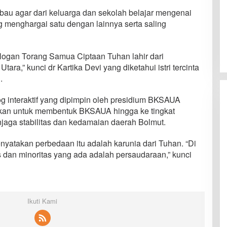
si
Gaji Tenaga Kontrak Kini Dibayar di Bank
SulutGo Tomohon
ergi Pendidikan, FIPP
Dibuka Bupati Minsel, GSJA
n KPID Sulut Teken Kerja
Daerah II Sulut dan Gorontalo
hasiswa Baru Antusias
Sukses Gelar Rakerda di
teri Literasi Penyiaran
Amurang