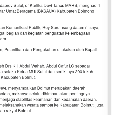
 menghargai satu dengan lainnya serta saling
 slogan Torang Samua Ciptaan Tuhan lahir dari
a,” kunci dr Kartika Devi yang diketahui istri tercinta
.
og interaktif yang dipimpin oleh presidium BKSAUA
lkan untuk membentuk BKSAUA hingga ke tingkat
aga stabilitas dan kedamaian daerah Bolmut.
nyatakan perbedaan itu adalah karunia dari Tuhan. “Di
as dan minoritas yang ada adalah persaudaraan,” kunci
Ikuti Kami
Pos berikutnya