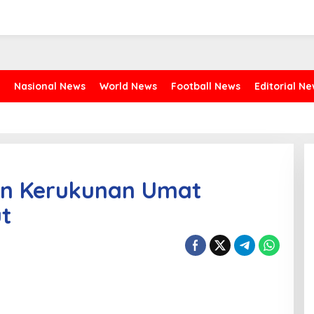
Nasional News
World News
Football News
Editorial N
an Kerukunan Umat
t
daprov Sulut, dr Kartika Devi Tanos MARS, menghadiri