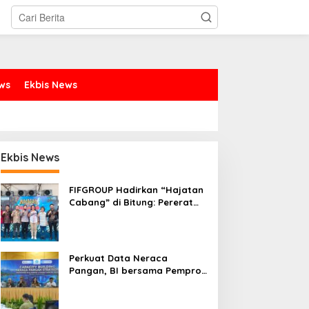
ews
Ekbis News
Ekbis News
FIFGROUP Hadirkan “Hajatan
Cabang” di Bitung: Pererat
Silaturahmi, Dukung Ekonomi
Lokal & Tawarkan Beragam
Promo Khusus
Perkuat Data Neraca
Pangan, BI bersama Pemprov
Sulut Genjot Stabilitas Harga
dan Kendalikan Inflasi