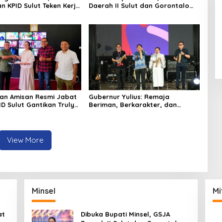
Minsel
Mi
at
Dibuka Bupati Minsel, GSJA
,
Daerah II Sulut dan Gorontalo
dam
Sukses Gelar Rakerda di
Amurang
Marijo Sukseskan Pemilihan
Bupati dan Wakil Bupati Minsel
Tahun 2024
Ratusan PKD Minsel Dilantik,
2
Keintjem : Laksana Tugas dan
Tanggungjawab Dengan Baik