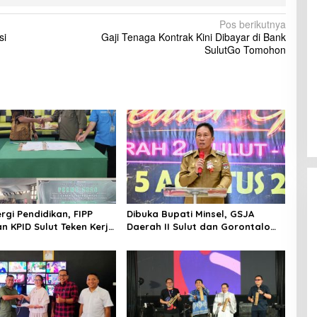
an Amisan Resmi Jabat
Gubernur Yulius: Remaja
ID Sulut Gantikan Truly
Beriman, Berkarakter, dan
Berkarya Adalah Kekuatan
Sulawesi Utara
ergi Pendidikan, FIPP
Dibuka Bupati Minsel, GSJA
n KPID Sulut Teken Kerja
Daerah II Sulut dan Gorontalo
hasiswa Baru Antusias
Sukses Gelar Rakerda di