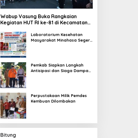
Wabup Vasung Buka Rangkaian
Kegiatan HUT RI ke-81 di Kecamatan
Tompaso Raya
Laboratorium Kesehatan
Masyarakat Minahasa Segera
Beroperasi, Ini Kegunaannya
Pemkab Siapkan Langkah
Antisipasi dan Siaga Dampak
El Nino di Minahasa
Perpustakaan Milik Pemdes
Kembuan Dilombakan
Bitung