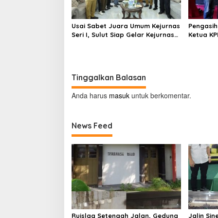
Serap Ma
Usai Sabet Juara Umum Kejurnas
Pengasih
Seri I, Sulut Siap Gelar Kejurnas
Ketua KP
Pacuan Kuda Seri II Piala
Kerap
Presiden di Tompaso