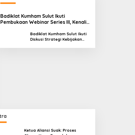
Badiklat Kumham Sulut Ikuti
Pembukaan Webinar Series III, Kenali
Potensimu Maksimalkan Performamu
Badiklat Kumham Sulut Ikuti
Diskusi Strategi Kebijakan
Permenkumham No 15 Tahun
2020
tra
Ketua Aliansi Suak: Proses
Oknum Yang Bersalah
Pencak Perayaan Hapsa WKI
Sinode GMIM di Tombatu
Oknum LSM Dipolisikan, Catut
Nama Bupati James Sumendap
dan Tipu Investor Rp 200 Juta
Lawan Aturan, Penambang
Rusak Police Line di Lokasi