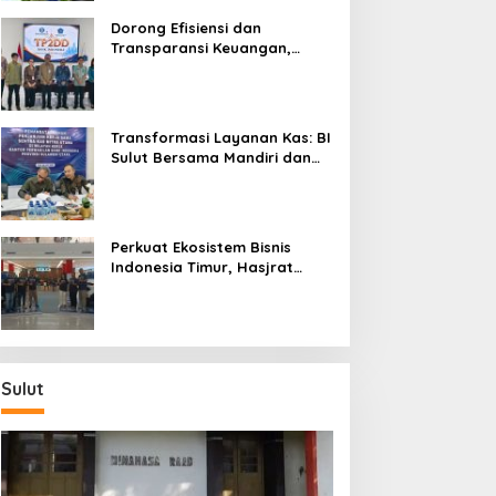
Dorong Efisiensi dan
Transparansi Keuangan,
Sitaro Percepat Laju
Digitalisasi Transaksi
Bersama BI Sulut
Transformasi Layanan Kas: BI
Sulut Bersama Mandiri dan
SulutGo Luncurkan Sentra
Kas Mitra Utama, Jangkau
Wilayah Kepulauan
Perkuat Ekosistem Bisnis
Indonesia Timur, Hasjrat
Toyota Luncurkan New Hilux
Generasi ke-9 di Manado
Sulut