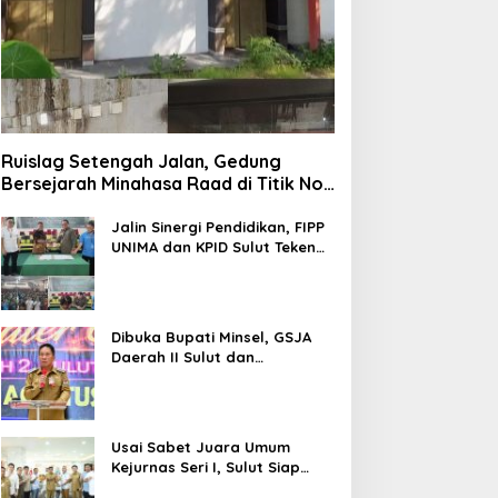
Ruislag Setengah Jalan, Gedung
Bersejarah Minahasa Raad di Titik Nol
Manado Milik TNI-AL
Jalin Sinergi Pendidikan, FIPP
UNIMA dan KPID Sulut Teken
Kerja Sama; Mahasiswa Baru
Antusias Serap Materi Literasi
Penyiaran
Dibuka Bupati Minsel, GSJA
Daerah II Sulut dan
Gorontalo Sukses Gelar
Rakerda di Amurang
Usai Sabet Juara Umum
Kejurnas Seri I, Sulut Siap
Gelar Kejurnas Pacuan Kuda