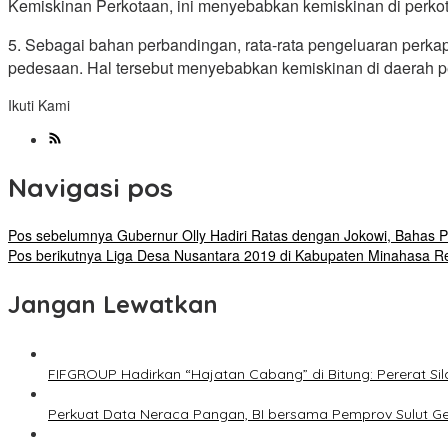
Kemiskinan Perkotaan, ini menyebabkan kemiskinan di perkot
5. Sebagai bahan perbandingan, rata-rata pengeluaran perka
pedesaan. Hal tersebut menyebabkan kemiskinan di daerah 
Ikuti Kami
Navigasi pos
Pos sebelumnya
Gubernur Olly Hadiri Ratas dengan Jokowi, Bahas 
Pos berikutnya
Liga Desa Nusantara 2019 di Kabupaten Minahasa Re
Jangan Lewatkan
FIFGROUP Hadirkan “Hajatan Cabang” di Bitung: Pererat S
Perkuat Data Neraca Pangan, BI bersama Pemprov Sulut Genj