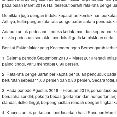
pada bulan Maret 2019. Hal tersebut berarti rata-rata pengel
Demikian juga dengan indeks keparahan kemiskinan perkotaan
Artinya, ketimpangan rata-rata pengeluaran antara penduduk 
Adapun untuk pedesaan, indeks kedalaman dan keparahan kem
miskin pedesaan semakin mendekati garis kemiskinan serta 
Berikut Faktor-faktor yang Kecenderungan Berpengaruh terha
1. Selama periode September 2018 – Maret 2019 terjadi infl
paling tinggi, yaitu mencapai 6,99 persen.
2. Rata-rata pengeluaran per kapita per bulan penduduk pa
berurutan sebesar 1,03 persen dan 0,80 persen. Secara total
3. Pada periode Agustus 2018 – Februari 2019, persentase p
berusaha sendiri, pekerja bebas (pertanian dan nonpertanian),
standar, risiko tinggi, berpenghasilan rendah dengan tingkat k
4. Khusus untuk perkotaan, berdasarkan hasil Susenas Maret