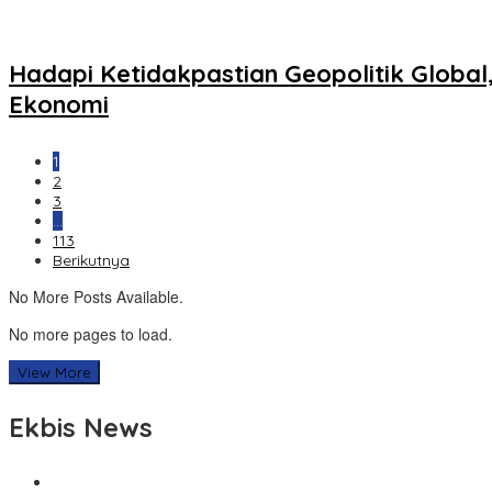
Hadapi Ketidakpastian Geopolitik Global,
Ekonomi
1
2
3
…
113
Berikutnya
No More Posts Available.
No more pages to load.
View More
Ekbis News