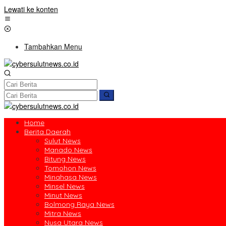
Lewati ke konten
Tambahkan Menu
Home
Berita Daerah
Sulut News
Manado News
Bitung News
Tomohon News
Minahasa News
Minsel News
Minut News
Bolmong Raya News
Mitra News
Nusa Utara News