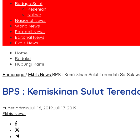
Budaya Sulut
Kesenian
Kuliner
Nasional News
World News
Football News
Editorial News
Ekbis News
Home
Redaksi
Hubungi Kami
Homepage
/
Ekbis News
BPS : Kemiskinan Sulut Terendah Se-Sulaw
BPS : Kemiskinan Sulut Terend
cyber admin
Juli 16, 2019
Juli 17, 2019
Ekbis News