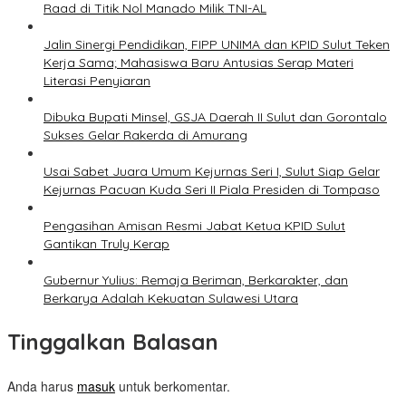
Raad di Titik Nol Manado Milik TNI-AL
Jalin Sinergi Pendidikan, FIPP UNIMA dan KPID Sulut Teken
Kerja Sama; Mahasiswa Baru Antusias Serap Materi
Literasi Penyiaran
Dibuka Bupati Minsel, GSJA Daerah II Sulut dan Gorontalo
Sukses Gelar Rakerda di Amurang
Usai Sabet Juara Umum Kejurnas Seri I, Sulut Siap Gelar
Kejurnas Pacuan Kuda Seri II Piala Presiden di Tompaso
Pengasihan Amisan Resmi Jabat Ketua KPID Sulut
Gantikan Truly Kerap
Gubernur Yulius: Remaja Beriman, Berkarakter, dan
Berkarya Adalah Kekuatan Sulawesi Utara
Tinggalkan Balasan
Anda harus
masuk
untuk berkomentar.