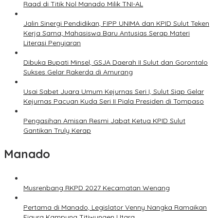
Raad di Titik Nol Manado Milik TNI-AL
Jalin Sinergi Pendidikan, FIPP UNIMA dan KPID Sulut Teken
Kerja Sama; Mahasiswa Baru Antusias Serap Materi
Literasi Penyiaran
Dibuka Bupati Minsel, GSJA Daerah II Sulut dan Gorontalo
Sukses Gelar Rakerda di Amurang
Usai Sabet Juara Umum Kejurnas Seri I, Sulut Siap Gelar
Kejurnas Pacuan Kuda Seri II Piala Presiden di Tompaso
Pengasihan Amisan Resmi Jabat Ketua KPID Sulut
Gantikan Truly Kerap
Manado
Musrenbang RKPD 2027 Kecamatan Wenang
Pertama di Manado, Legislator Venny Nangka Ramaikan
Figura Kampung Titiwungen Utara