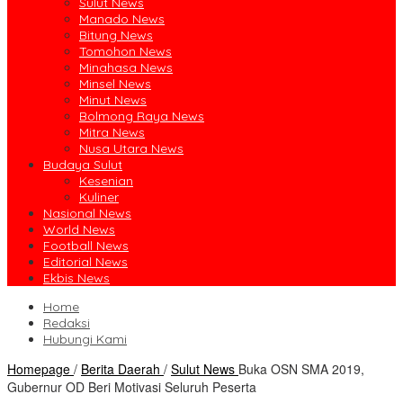
Sulut News
Manado News
Bitung News
Tomohon News
Minahasa News
Minsel News
Minut News
Bolmong Raya News
Mitra News
Nusa Utara News
Budaya Sulut
Kesenian
Kuliner
Nasional News
World News
Football News
Editorial News
Ekbis News
Home
Redaksi
Hubungi Kami
Homepage
/
Berita Daerah
/
Sulut News
Buka OSN SMA 2019,
Gubernur OD Beri Motivasi Seluruh Peserta