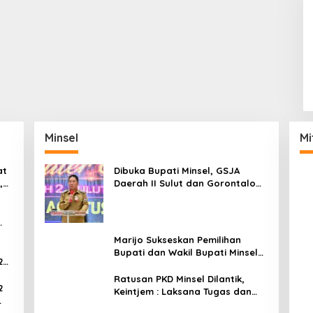
Minsel
Mi
at
Dibuka Bupati Minsel, GSJA
,
Daerah II Sulut dan Gorontalo
dam
Sukses Gelar Rakerda di
Amurang
Marijo Sukseskan Pemilihan
Bupati dan Wakil Bupati Minsel
2
Tahun 2024
Ratusan PKD Minsel Dilantik,
2
Keintjem : Laksana Tugas dan
Tanggungjawab Dengan Baik