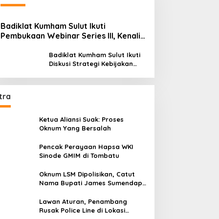
Badiklat Kumham Sulut Ikuti
Pembukaan Webinar Series III, Kenali
Potensimu Maksimalkan Performamu
Badiklat Kumham Sulut Ikuti
Diskusi Strategi Kebijakan
Permenkumham No 15 Tahun
2020
tra
Ketua Aliansi Suak: Proses
Oknum Yang Bersalah
Pencak Perayaan Hapsa WKI
Sinode GMIM di Tombatu
Oknum LSM Dipolisikan, Catut
Nama Bupati James Sumendap
dan Tipu Investor Rp 200 Juta
Lawan Aturan, Penambang
Rusak Police Line di Lokasi