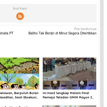
Ikuti Kami
Pos berikutnya
tralia PT
Baliho Tak Berijin di Minut Segera Ditertibkan
Melawan, Berpuluh Bulan
Ini Hasil lengkap Malam Final
Keadilan, Saat Eksekusi
Remaja Teladan GMIM Rayon 2
g Justru Harapan Diuji
Minut Tahun 2026