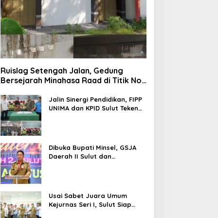
Ruislag Setengah Jalan, Gedung
Bersejarah Minahasa Raad di Titik Nol
Manado Milik TNI-AL
Jalin Sinergi Pendidikan, FIPP
UNIMA dan KPID Sulut Teken
Kerja Sama; Mahasiswa Baru
Antusias Serap Materi Literasi
Penyiaran
Dibuka Bupati Minsel, GSJA
Daerah II Sulut dan
Gorontalo Sukses Gelar
Rakerda di Amurang
Usai Sabet Juara Umum
Kejurnas Seri I, Sulut Siap
Gelar Kejurnas Pacuan Kuda