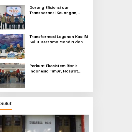
Dorong Efisiensi dan
Transparansi Keuangan,
Sitaro Percepat Laju
Digitalisasi Transaksi
Bersama BI Sulut
Transformasi Layanan Kas: BI
Sulut Bersama Mandiri dan
SulutGo Luncurkan Sentra
Kas Mitra Utama, Jangkau
Wilayah Kepulauan
Perkuat Ekosistem Bisnis
Indonesia Timur, Hasjrat
Toyota Luncurkan New Hilux
Generasi ke-9 di Manado
Sulut