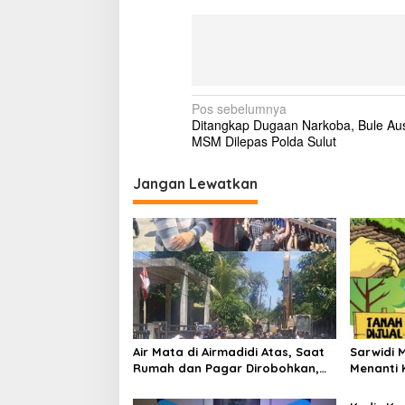
M
a
s
y
a
r
N
Pos sebelumnya
a
Ditangkap Dugaan Narkoba, Bule Aus
k
a
MSM Dilepas Polda Sulut
a
v
t
K
i
Jangan Lewatkan
u
g
r
a
a
n
s
g
M
i
a
m
p
p
o
u
Air Mata di Airmadidi Atas, Saat
Sarwidi 
s
Rumah dan Pagar Dirobohkan,
Menanti 
Harapan Keadilan Belum Padam
Menjelan