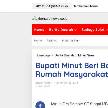
L
Tambahkan Menu
e
Jumat, 7 Agustus 2026
w
a
t
i
k
Home
Berita Daerah
Budaya Sulut
e
k
Home
Redaksi
Hubungi Kami
o
n
t
e
Homepage
/
Berita Daerah
/
Minut News
B
n
u
Bupati Minut Beri
p
a
Rumah Masyaraka
t
i
M
Cyber Admin
November 28, 2014
i
Minut News
n
u
t
B
Minut -Drs Sompie SF Singal MB
e