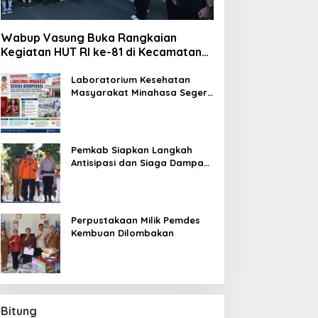
Wabup Vasung Buka Rangkaian
Kegiatan HUT RI ke-81 di Kecamatan
Tompaso Raya
Laboratorium Kesehatan
Masyarakat Minahasa Segera
Beroperasi, Ini Kegunaannya
Pemkab Siapkan Langkah
Antisipasi dan Siaga Dampak
El Nino di Minahasa
Perpustakaan Milik Pemdes
Kembuan Dilombakan
Bitung