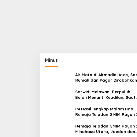
Minut
Air Mata di Airmadidi Atas, Sa
Rumah dan Pagar Dirobohkan
Harapan Keadilan Belum Pa
Sarwidi Melawan, Berpuluh
Bulan Menanti Keadilan, Saat
Eksekusi Menjelang Justru
Harapan Diuji
Ini Hasil lengkap Malam Final
Remaja Teladan GMIM Rayon 
Minut Tahun 2026
Remaja Teladan GMIM Rayon 
Minahasa Utara, Jaedon dan