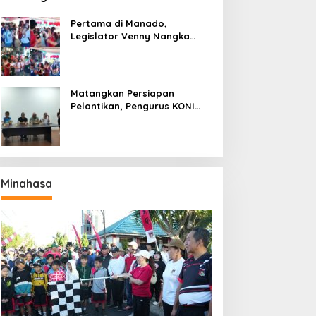
Pertama di Manado,
Legislator Venny Nangka
Ramaikan Figura Kampung
Titiwungen Utara
Matangkan Persiapan
Pelantikan, Pengurus KONI
Manado Gelar Rapat
Perdana
Minahasa