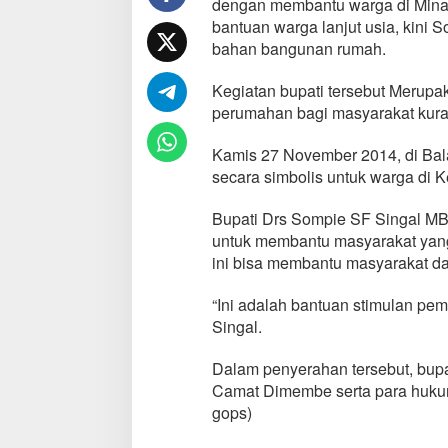
dengan membantu warga di Minah
r
bantuan warga lanjut usia, kin
i
bahan bangunan rumah.
B
a
n
Kegiatan bupati tersebut Merupa
t
perumahan bagi masyarakat kur
u
a
Kamis 27 November 2014, di Bal
n
secara simbolis untuk warga di
P
e
m
Bupati Drs Sompie SF Singal MB
b
untuk membantu masyarakat yan
a
ini bisa membantu masyarakat 
n
g
“Ini adalah bantuan stimulan p
u
n
Singal.
a
n
Dalam penyerahan tersebut, bupa
R
Camat Dimembe serta para hukum
u
gops)
m
a
h