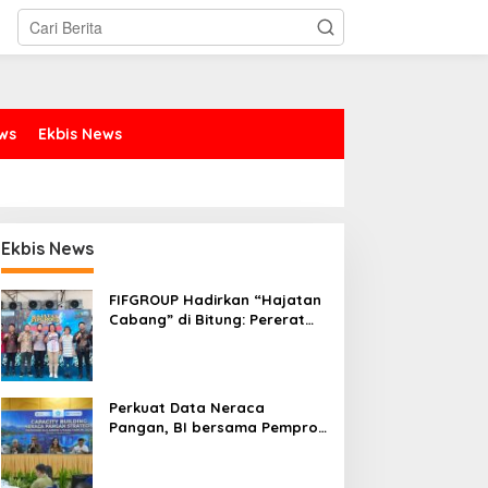
ews
Ekbis News
Ekbis News
FIFGROUP Hadirkan “Hajatan
Cabang” di Bitung: Pererat
Silaturahmi, Dukung Ekonomi
Lokal & Tawarkan Beragam
Promo Khusus
Perkuat Data Neraca
Pangan, BI bersama Pemprov
Sulut Genjot Stabilitas Harga
dan Kendalikan Inflasi