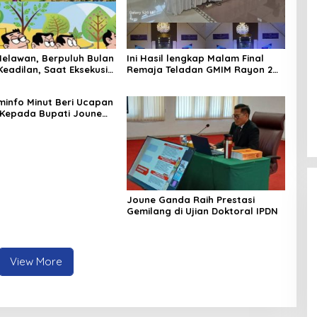
Melawan, Berpuluh Bulan
Ini Hasil lengkap Malam Final
Keadilan, Saat Eksekusi
Remaja Teladan GMIM Rayon 2
g Justru Harapan Diuji
Minut Tahun 2026
minfo Minut Beri Ucapan
Kepada Bupati Joune
Joune Ganda Raih Prestasi
Gemilang di Ujian Doktoral IPDN
View More