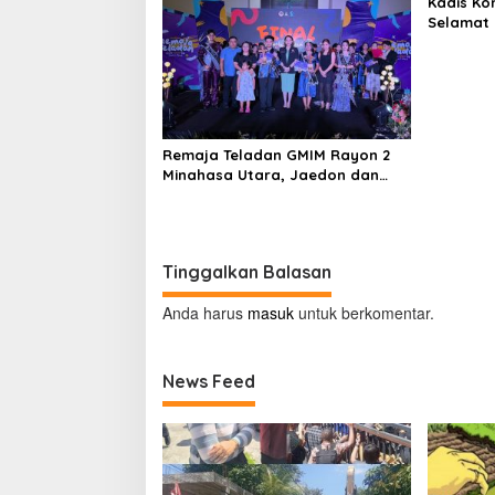
Kadis Ko
Selamat 
Ganda
Remaja Teladan GMIM Rayon 2
Minahasa Utara, Jaedon dan
Gracia Bersinar dan Raih Gelar
Bergengsi
Tinggalkan Balasan
Anda harus
masuk
untuk berkomentar.
News Feed