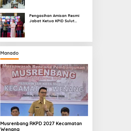
Seri II Piala Presiden di
Tompaso
Pengasihan Amisan Resmi
Jabat Ketua KPID Sulut
Gantikan Truly Kerap
Manado
Musrenbang RKPD 2027 Kecamatan
Wenang