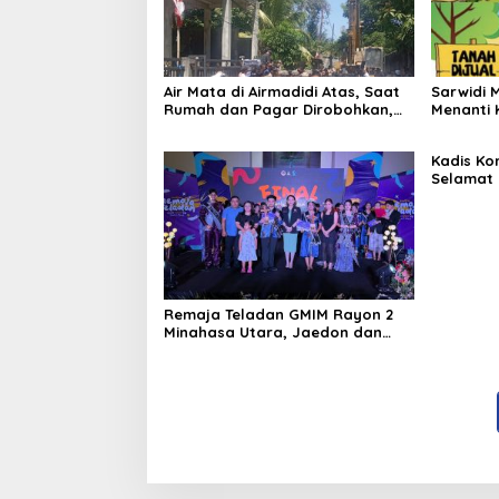
Air Mata di Airmadidi Atas, Saat
Sarwidi 
Rumah dan Pagar Dirobohkan,
Menanti 
Harapan Keadilan Belum Padam
Menjelan
Kadis Ko
Selamat 
Ganda
Remaja Teladan GMIM Rayon 2
Minahasa Utara, Jaedon dan
Gracia Bersinar dan Raih Gelar
Bergengsi