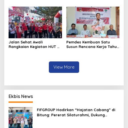
Dampak El Nino di
Minahasa
Jalan Sehat Awali
Pemdes Kembuan Satu
Rangkaian Kegiatan HUT RI
Susun Rencana Kerja Tahun
ke-81 di Minahasa
2027
View More
Ekbis News
FIFGROUP Hadirkan “Hajatan Cabang” di
Bitung: Pererat Silaturahmi, Dukung
Ekonomi Lokal & Tawarkan Beragam
Promo Khusus