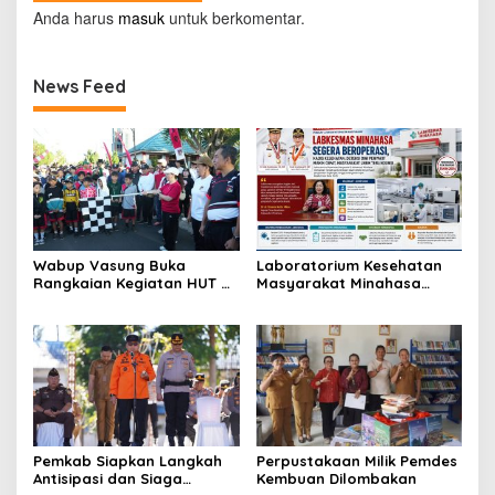
Anda harus
masuk
untuk berkomentar.
News Feed
Wabup Vasung Buka
Laboratorium Kesehatan
Rangkaian Kegiatan HUT RI
Masyarakat Minahasa
ke-81 di Kecamatan
Segera Beroperasi, Ini
Tompaso Raya
Kegunaannya
Pemkab Siapkan Langkah
Perpustakaan Milik Pemdes
Antisipasi dan Siaga
Kembuan Dilombakan