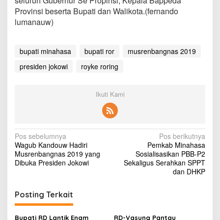
seluruh Gubernur Se Propinsi, Kepala Bappeda
Provinsi beserta Bupati dan Walikota.(fernando
lumanauw)
bupati minahasa
bupati ror
musrenbangnas 2019
presiden jokowi
royke roring
Ikuti Kami
N
Pos sebelumnya
Pos berikutnya
Wagub Kandouw Hadiri
Pemkab Minahasa
a
Musrenbangnas 2019 yang
Sosialisasikan PBB-P2
v
Dibuka Presiden Jokowi
Sekaligus Serahkan SPPT
dan DHKP
i
g
Posting Terkait
a
Bupati RD Lantik Enam
RD-Vasung Pantau