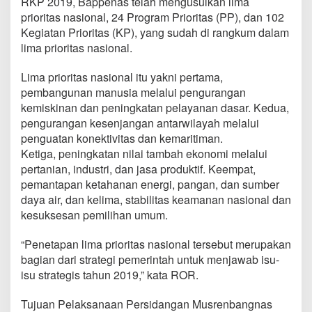
RKP 2019, Bappenas telah mengusulkan lima
d
prioritas nasional, 24 Program Prioritas (PP), dan 102
e
Kegiatan Prioritas (KP), yang sudah di rangkum dalam
n
J
lima prioritas nasional.
o
k
Lima prioritas nasional itu yakni pertama,
o
pembangunan manusia melalui pengurangan
w
kemiskinan dan peningkatan pelayanan dasar. Kedua,
i
pengurangan kesenjangan antarwilayah melalui
penguatan konektivitas dan kemaritiman.
Ketiga, peningkatan nilai tambah ekonomi melalui
pertanian, industri, dan jasa produktif. Keempat,
pemantapan ketahanan energi, pangan, dan sumber
daya air, dan kelima, stabilitas keamanan nasional dan
kesuksesan pemilihan umum.
“Penetapan lima prioritas nasional tersebut merupakan
bagian dari strategi pemerintah untuk menjawab isu-
isu strategis tahun 2019,” kata ROR.
Tujuan Pelaksanaan Persidangan Musrenbangnas