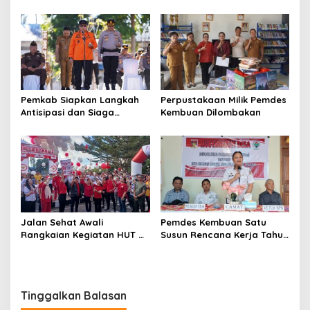
ke-81 di Kecamatan
Segera Beroperasi, Ini
Tompaso Raya
Kegunaannya
Pemkab Siapkan Langkah
Perpustakaan Milik Pemdes
Antisipasi dan Siaga
Kembuan Dilombakan
Dampak El Nino di
Minahasa
Jalan Sehat Awali
Pemdes Kembuan Satu
Rangkaian Kegiatan HUT RI
Susun Rencana Kerja Tahun
ke-81 di Minahasa
2027
Tinggalkan Balasan