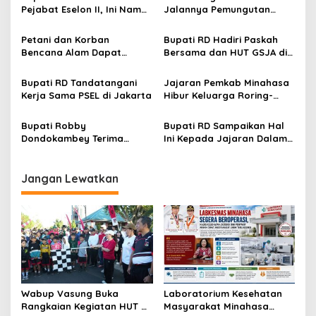
s
Pejabat Eselon II, Ini Nama-
Jalannya Pemungutan
i
nama Mereka
Suara Pilhut Serentak di
p
Minahasa
Petani dan Korban
Bupati RD Hadiri Paskah
Bencana Alam Dapat
Bersama dan HUT GSJA di
o
Bantuan dari Pemkab
Indonesia ke-85
s
Minahasa
Bupati RD Tandatangani
Jajaran Pemkab Minahasa
Kerja Sama PSEL di Jakarta
Hibur Keluarga Roring-
Waani Lewat Ibadah
Bupati Robby
Bupati RD Sampaikan Hal
Dondokambey Terima
Ini Kepada Jajaran Dalam
Penghargaan dari IPDN
Apel Perdana
Jangan Lewatkan
Wabup Vasung Buka
Laboratorium Kesehatan
Rangkaian Kegiatan HUT RI
Masyarakat Minahasa