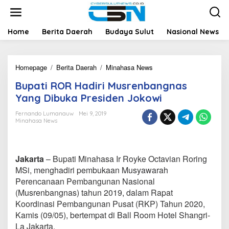
L
e
w
a
Home
Berita Daerah
Budaya Sulut
Nasional News
t
i
k
Homepage
/
Berita Daerah
/
Minahasa News
B
e
u
k
Bupati ROR Hadiri Musrenbangnas
p
o
a
n
Yang Dibuka Presiden Jokowi
t
t
i
e
Fernando Lumanauw
Mei 9, 2019
Minahasa News
R
n
O
R
H
Jakarta
– Bupati Minahasa Ir Royke Octavian Roring
a
d
MSi, menghadiri pembukaan Musyawarah
i
Perencanaan Pembangunan Nasional
r
(Musrenbangnas) tahun 2019, dalam Rapat
i
Koordinasi Pembangunan Pusat (RKP) Tahun 2020,
M
Kamis (09/05), bertempat di Ball Room Hotel Shangri-
u
s
La Jakarta.