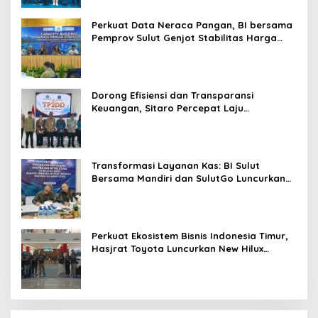
Perkuat Data Neraca Pangan, BI bersama
Pemprov Sulut Genjot Stabilitas Harga
dan Kendalikan Inflasi
Dorong Efisiensi dan Transparansi
Keuangan, Sitaro Percepat Laju
Digitalisasi Transaksi Bersama BI Sulut
Transformasi Layanan Kas: BI Sulut
Bersama Mandiri dan SulutGo Luncurkan
Sentra Kas Mitra Utama, Jangkau Wilayah
Kepulauan
Perkuat Ekosistem Bisnis Indonesia Timur,
Hasjrat Toyota Luncurkan New Hilux
Generasi ke-9 di Manado