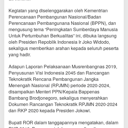
r
e
Kegiatan yang diselenggarakan oleh Kementrian
n
Perencanaan Pembangunan Nasional/Badan
b
Perencanaan Pembangunana Nasional (BPPN), dan
a
n
mengusung tema “Peningkatan Sumberdaya Manusia
g
Untuk Pertumbuhan Berkualitas” ini, dibuka langsung
n
oleh Presiden Repoblik Indonesia Ir Joko Widodo,
a
sekaligus memberikan arahan kepada seluruh peserta
s
Y
yang hadir.
a
n
Adapun Laporan Pelaksanaan Musrenbangnas 2019,
g
Penyusunan Visi Indonesia 2045 dan Rancangan
D
Teknokratik Rencana Pembangunan Jangka
i
b
Menengah Nasional (RPJMN) periode 2020-2024,
u
disampaikan Menteri PPN/Kepala Bappenas
k
Bambang Brodjonegoro, sekaligus menyerahkan
a
Dokumen Rancangan Teknokratik RPJMN 2020-2024
P
dan RKP 2020 kepada Presiden Jokowi.
r
e
s
Bupati ROR dalam tanggapannya mengatakan, dalam
i