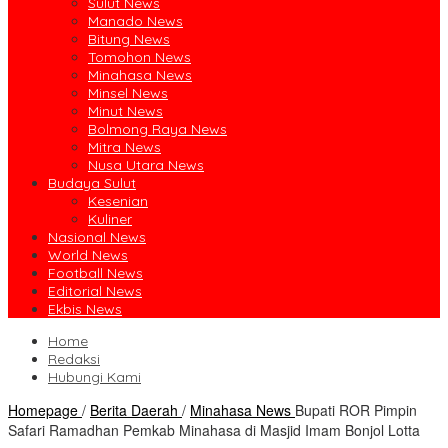
Sulut News
Manado News
Bitung News
Tomohon News
Minahasa News
Minsel News
Minut News
Bolmong Raya News
Mitra News
Nusa Utara News
Budaya Sulut
Kesenian
Kuliner
Nasional News
World News
Football News
Editorial News
Ekbis News
Home
Redaksi
Hubungi Kami
Homepage
/
Berita Daerah
/
Minahasa News
Bupati ROR Pimpin
Safari Ramadhan Pemkab Minahasa di Masjid Imam Bonjol Lotta