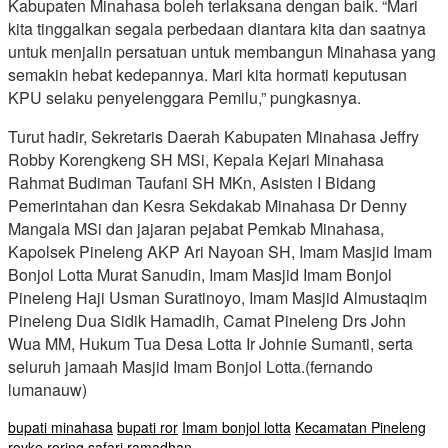
Kabupaten Minahasa boleh terlaksana dengan baik. “Mari
kita tinggalkan segala perbedaan diantara kita dan saatnya
untuk menjalin persatuan untuk membangun Minahasa yang
semakin hebat kedepannya. Mari kita hormati keputusan
KPU selaku penyelenggara Pemilu,” pungkasnya.
Turut hadir, Sekretaris Daerah Kabupaten Minahasa Jeffry
Robby Korengkeng SH MSi, Kepala Kejari Minahasa
Rahmat Budiman Taufani SH MKn, Asisten I Bidang
Pemerintahan dan Kesra Sekdakab Minahasa Dr Denny
Mangala MSi dan jajaran pejabat Pemkab Minahasa,
Kapolsek Pineleng AKP Ari Nayoan SH, Imam Masjid Imam
Bonjol Lotta Murat Sanudin, Imam Masjid Imam Bonjol
Pineleng Haji Usman Suratinoyo, Imam Masjid Almustaqim
Pineleng Dua Sidik Hamadih, Camat Pineleng Drs John
Wua MM, Hukum Tua Desa Lotta Ir Johnie Sumanti, serta
seluruh jamaah Masjid Imam Bonjol Lotta.(fernando
lumanauw)
bupati minahasa
bupati ror
Imam bonjol lotta
Kecamatan Pineleng
royke roring
safari ramadhan