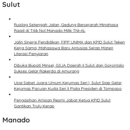
Sulut
Ruislag Setengah Jalan, Gedung Bersejarah Minahasa
Raad di Titik Nol Manado Milik TNI-AL
Jalin Sinergi Pendidikan, FIPP UNIMA dan KPID Sulut Teken
Kerja Sama; Mahasiswa Baru Antusias Serap Materi
Literasi Penyiaran
Dibuka Bupati Minsel, GSJA Daerah II Sulut dan Gorontalo
Sukses Gelar Rakerda di Amurang
Usai Sabet Juara Umum Kejurnas Seri I, Sulut Siap Gelar
Kejurnas Pacuan Kuda Seri II Piala Presiden di Tompaso
Pengasihan Amisan Resmi Jabat Ketua KPID Sulut
Gantikan Truly Kerap
Manado