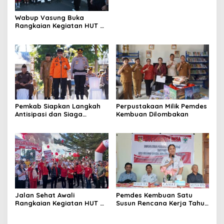
Wabup Vasung Buka
Rangkaian Kegiatan HUT RI
ke-81 di Kecamatan
Tompaso Raya
Pemkab Siapkan Langkah
Perpustakaan Milik Pemdes
Antisipasi dan Siaga
Kembuan Dilombakan
Dampak El Nino di
Minahasa
Jalan Sehat Awali
Pemdes Kembuan Satu
Rangkaian Kegiatan HUT RI
Susun Rencana Kerja Tahun
ke-81 di Minahasa
2027