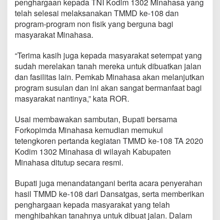
penghargaan kepada TNI Kodim 1302 Minahasa yang
M
telah selesai melaksanakan TMMD ke-108 dan
i
n
program-program non fisik yang berguna bagi
a
masyarakat Minahasa.
h
a
“Terima kasih juga kepada masyarakat setempat yang
s
sudah merelakan tanah mereka untuk dibuatkan jalan
a
d
dan fasilitas lain. Pemkab Minahasa akan melanjutkan
i
program susulan dan ini akan sangat bermanfaat bagi
L
masyarakat nantinya,” kata ROR.
a
n
Usai membawakan sambutan, Bupati bersama
g
o
Forkopimda Minahasa kemudian memukul
w
tetengkoren pertanda kegiatan TMMD ke-108 TA 2020
a
Kodim 1302 Minahasa di wilayah Kabupaten
n
Minahasa ditutup secara resmi.
U
t
a
Bupati juga menandatangani berita acara penyerahan
r
hasil TMMD ke-108 dari Dansatgas, serta memberikan
a
penghargaan kepada masyarakat yang telah
menghibahkan tanahnya untuk dibuat jalan. Dalam