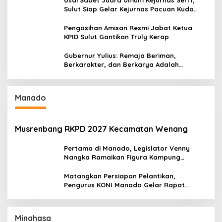
Usai Sabet Juara Umum Kejurnas Seri I,
Sulut Siap Gelar Kejurnas Pacuan Kuda
Seri II Piala Presiden di Tompaso
Pengasihan Amisan Resmi Jabat Ketua
KPID Sulut Gantikan Truly Kerap
Gubernur Yulius: Remaja Beriman,
Berkarakter, dan Berkarya Adalah
Kekuatan Sulawesi Utara
Manado
Musrenbang RKPD 2027 Kecamatan Wenang
Pertama di Manado, Legislator Venny
Nangka Ramaikan Figura Kampung
Titiwungen Utara
Matangkan Persiapan Pelantikan,
Pengurus KONI Manado Gelar Rapat
Perdana
Minahasa