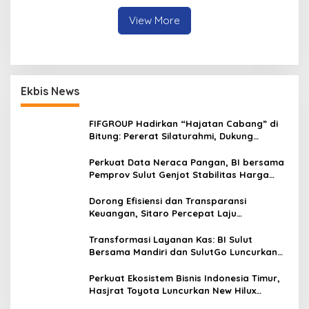
View More
Ekbis News
FIFGROUP Hadirkan “Hajatan Cabang” di
Bitung: Pererat Silaturahmi, Dukung
Ekonomi Lokal & Tawarkan Beragam
Promo Khusus
Perkuat Data Neraca Pangan, BI bersama
Pemprov Sulut Genjot Stabilitas Harga
dan Kendalikan Inflasi
Dorong Efisiensi dan Transparansi
Keuangan, Sitaro Percepat Laju
Digitalisasi Transaksi Bersama BI Sulut
Transformasi Layanan Kas: BI Sulut
Bersama Mandiri dan SulutGo Luncurkan
Sentra Kas Mitra Utama, Jangkau Wilayah
Kepulauan
Perkuat Ekosistem Bisnis Indonesia Timur,
Hasjrat Toyota Luncurkan New Hilux
Generasi ke-9 di Manado