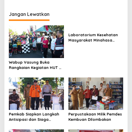
Piala Dunia di Lapangan
Minum Rano Manguni
Sam Ratulangi Tondano
Jangan Lewatkan
Laboratorium Kesehatan
Masyarakat Minahasa
Segera Beroperasi, Ini
Kegunaannya
Wabup Vasung Buka
Rangkaian Kegiatan HUT RI
ke-81 di Kecamatan
Tompaso Raya
Pemkab Siapkan Langkah
Perpustakaan Milik Pemdes
Antisipasi dan Siaga
Kembuan Dilombakan
Dampak El Nino di
Minahasa