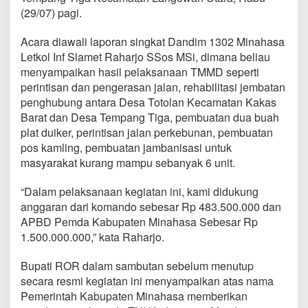
p
(29/07) pagi.
P
e
Acara diawali laporan singkat Dandim 1302 Minahasa
l
a
Letkol Inf Slamet Raharjo SSos MSi, dimana beliau
k
menyampaikan hasil pelaksanaan TMMD seperti
s
perintisan dan pengerasan jalan, rehabilitasi jembatan
a
penghubung antara Desa Totolan Kecamatan Kakas
n
Barat dan Desa Tempang Tiga, pembuatan dua buah
a
a
plat duiker, perintisan jalan perkebunan, pembuatan
n
pos kamling, pembuatan jambanisasi untuk
T
masyarakat kurang mampu sebanyak 6 unit.
M
M
“Dalam pelaksanaan kegiatan ini, kami didukung
D
K
anggaran dari komando sebesar Rp 483.500.000 dan
o
APBD Pemda Kabupaten Minahasa Sebesar Rp
d
1.500.000.000,” kata Raharjo.
i
m
Bupati ROR dalam sambutan sebelum menutup
1
3
secara resmi kegiatan ini menyampaikan atas nama
0
Pemerintah Kabupaten Minahasa memberikan
2