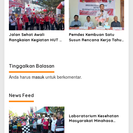
Jalan Sehat Awali
Pemdes Kembuan Satu
Rangkaian Kegiatan HUT RI
Susun Rencana Kerja Tahun
ke-81 di Minahasa
2027
Tinggalkan Balasan
Anda harus
masuk
untuk berkomentar.
News Feed
Laboratorium Kesehatan
Masyarakat Minahasa
Segera Beroperasi, Ini
Kegunaannya