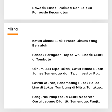
Aturan Yang Berlaku
Bawaslu Minsel Evaluasi Dan Seleksi
Panwaslu Kecamatan
Mitra
Ketua Aliansi Suak: Proses Oknum Yang
Bersalah
Pencak Perayaan Hapsa WKI Sinode GMIM
di Tombatu
Oknum LSM Dipolisikan, Catut Nama Bupati
James Sumendap dan Tipu Investor Rp
200 Juta
Lawan Aturan, Penambang Rusak Police
Line di Lokasi Tambang di Mitra: Tangkap
Mereka!!
Pengurus Panji Yosua GMIM Nazareth
Oarai Jepang Dilantik. Sumendap: Panji
Yosua harus Menjaga Dan Melindungi
Jemaat