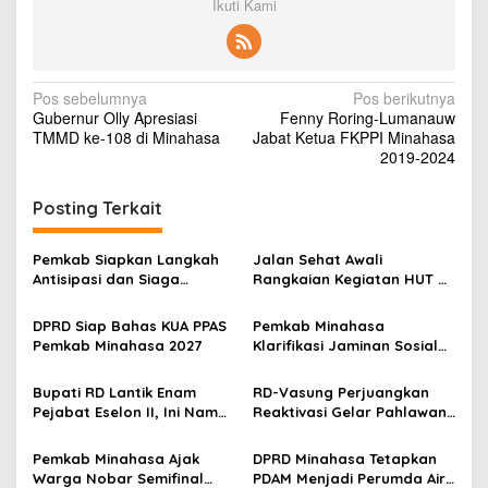
Ikuti Kami
N
Pos sebelumnya
Pos berikutnya
Gubernur Olly Apresiasi
Fenny Roring-Lumanauw
a
TMMD ke-108 di Minahasa
Jabat Ketua FKPPI Minahasa
v
2019-2024
i
Posting Terkait
g
a
Pemkab Siapkan Langkah
Jalan Sehat Awali
s
Antisipasi dan Siaga
Rangkaian Kegiatan HUT RI
Dampak El Nino di
ke-81 di Minahasa
i
Minahasa
DPRD Siap Bahas KUA PPAS
Pemkab Minahasa
p
Pemkab Minahasa 2027
Klarifikasi Jaminan Sosial
PPPK: Hak ASN Tetap
o
Dijamin, Implementasi
Bupati RD Lantik Enam
RD-Vasung Perjuangkan
s
Berproses
Pejabat Eselon II, Ini Nama-
Reaktivasi Gelar Pahlawan
nama Mereka
Nasional Kyai Modjo di
Kemensos
Pemkab Minahasa Ajak
DPRD Minahasa Tetapkan
Warga Nobar Semifinal
PDAM Menjadi Perumda Air