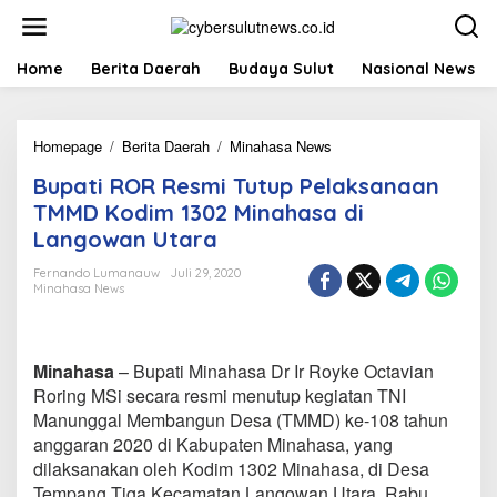
L
e
w
a
Home
Berita Daerah
Budaya Sulut
Nasional News
t
i
k
Homepage
/
Berita Daerah
/
Minahasa News
B
e
u
k
Bupati ROR Resmi Tutup Pelaksanaan
p
o
a
n
TMMD Kodim 1302 Minahasa di
t
t
Langowan Utara
i
e
R
n
Fernando Lumanauw
Juli 29, 2020
O
Minahasa News
R
R
e
s
Minahasa
– Bupati Minahasa Dr Ir Royke Octavian
m
Roring MSi secara resmi menutup kegiatan TNI
i
Manunggal Membangun Desa (TMMD) ke-108 tahun
T
anggaran 2020 di Kabupaten Minahasa, yang
u
t
dilaksanakan oleh Kodim 1302 Minahasa, di Desa
u
Tempang Tiga Kecamatan Langowan Utara, Rabu