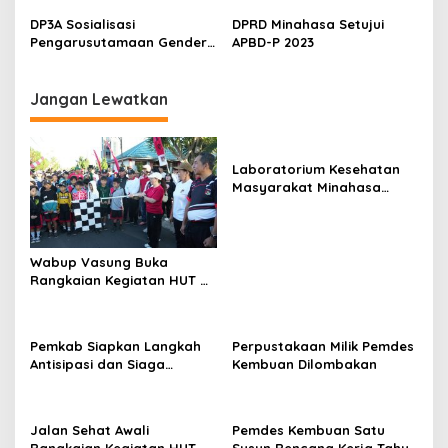
Perempuan
Program MELASI Sangat
DP3A Sosialisasi
DPRD Minahasa Setujui
Spesial
Pengarusutamaan Gender
APBD-P 2023
di Minahasa
Jangan Lewatkan
Laboratorium Kesehatan
Masyarakat Minahasa
Segera Beroperasi, Ini
Kegunaannya
Wabup Vasung Buka
Rangkaian Kegiatan HUT RI
ke-81 di Kecamatan
Tompaso Raya
Pemkab Siapkan Langkah
Perpustakaan Milik Pemdes
Antisipasi dan Siaga
Kembuan Dilombakan
Dampak El Nino di
Minahasa
Jalan Sehat Awali
Pemdes Kembuan Satu
Rangkaian Kegiatan HUT RI
Susun Rencana Kerja Tahun