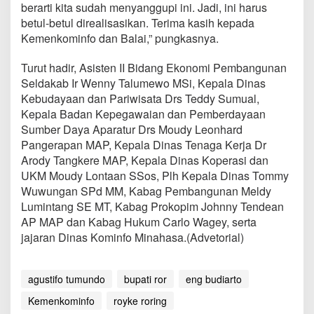
berarti kita sudah menyanggupi ini. Jadi, ini harus
betul-betul direalisasikan. Terima kasih kepada
Kemenkominfo dan Balai,” pungkasnya.
Turut hadir, Asisten II Bidang Ekonomi Pembangunan
Seldakab Ir Wenny Talumewo MSi, Kepala Dinas
Kebudayaan dan Pariwisata Drs Teddy Sumual,
Kepala Badan Kepegawaian dan Pemberdayaan
Sumber Daya Aparatur Drs Moudy Leonhard
Pangerapan MAP, Kepala Dinas Tenaga Kerja Dr
Arody Tangkere MAP, Kepala Dinas Koperasi dan
UKM Moudy Lontaan SSos, Plh Kepala Dinas Tommy
Wuwungan SPd MM, Kabag Pembangunan Meldy
Lumintang SE MT, Kabag Prokopim Johnny Tendean
AP MAP dan Kabag Hukum Carlo Wagey, serta
jajaran Dinas Kominfo Minahasa.(Advetorial)
agustifo tumundo
bupati ror
eng budiarto
Kemenkominfo
royke roring