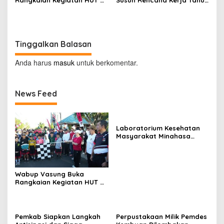
ke-81 di Minahasa
2027
Tinggalkan Balasan
Anda harus
masuk
untuk berkomentar.
News Feed
Laboratorium Kesehatan
Masyarakat Minahasa
Segera Beroperasi, Ini
Kegunaannya
Wabup Vasung Buka
Rangkaian Kegiatan HUT RI
ke-81 di Kecamatan
Tompaso Raya
Pemkab Siapkan Langkah
Perpustakaan Milik Pemdes