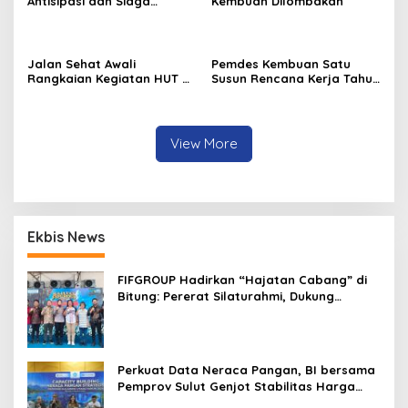
Antisipasi dan Siaga
Kembuan Dilombakan
Dampak El Nino di
Minahasa
Jalan Sehat Awali
Pemdes Kembuan Satu
Rangkaian Kegiatan HUT RI
Susun Rencana Kerja Tahun
ke-81 di Minahasa
2027
View More
Ekbis News
FIFGROUP Hadirkan “Hajatan Cabang” di
Bitung: Pererat Silaturahmi, Dukung
Ekonomi Lokal & Tawarkan Beragam
Promo Khusus
Perkuat Data Neraca Pangan, BI bersama
Pemprov Sulut Genjot Stabilitas Harga
dan Kendalikan Inflasi