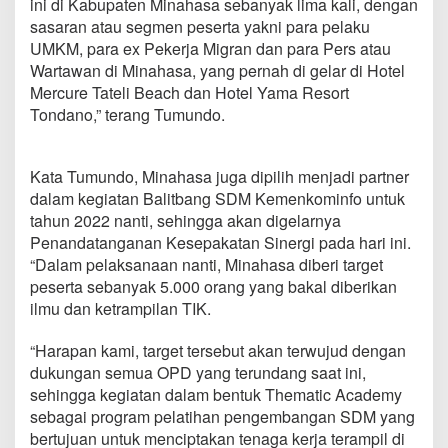
ini di Kabupaten Minahasa sebanyak lima kali, dengan
I
sasaran atau segmen peserta yakni para pelaku
S
o
UMKM, para ex Pekerja Migran dan para Pers atau
a
Wartawan di Minahasa, yang pernah di gelar di Hotel
l
Mercure Tateli Beach dan Hotel Yama Resort
P
Tondano,” terang Tumundo.
e
n
i
n
Kata Tumundo, Minahasa juga dipilih menjadi partner
g
dalam kegiatan Balitbang SDM Kemenkominfo untuk
k
tahun 2022 nanti, sehingga akan digelarnya
a
Penandatanganan Kesepakatan Sinergi pada hari ini.
t
a
“Dalam pelaksanaan nanti, Minahasa diberi target
n
peserta sebanyak 5.000 orang yang bakal diberikan
K
ilmu dan ketrampilan TIK.
a
p
“Harapan kami, target tersebut akan terwujud dengan
a
s
dukungan semua OPD yang terundang saat ini,
i
sehingga kegiatan dalam bentuk Thematic Academy
t
sebagai program pelatihan pengembangan SDM yang
a
bertujuan untuk menciptakan tenaga kerja terampil di
s