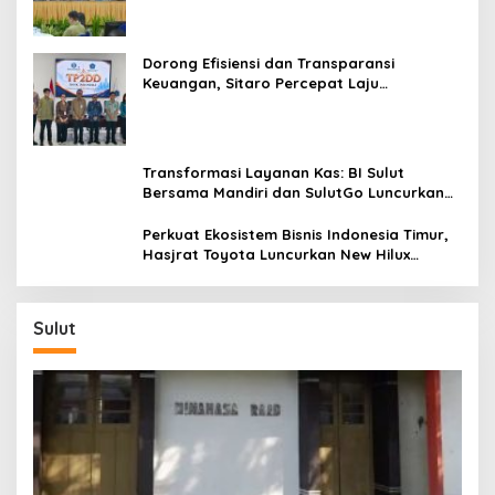
Dorong Efisiensi dan Transparansi
Keuangan, Sitaro Percepat Laju
Digitalisasi Transaksi Bersama BI Sulut
Transformasi Layanan Kas: BI Sulut
Bersama Mandiri dan SulutGo Luncurkan
Sentra Kas Mitra Utama, Jangkau Wilayah
Kepulauan
Perkuat Ekosistem Bisnis Indonesia Timur,
Hasjrat Toyota Luncurkan New Hilux
Generasi ke-9 di Manado
Sulut