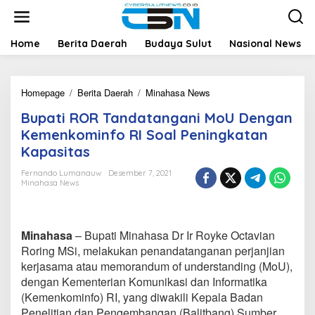
L
e
w
a
Home
Berita Daerah
Budaya Sulut
Nasional News
t
i
k
Homepage
/
Berita Daerah
/
Minahasa News
B
e
u
k
Bupati ROR Tandatangani MoU Dengan
p
o
a
n
Kemenkominfo RI Soal Peningkatan
t
t
Kapasitas
i
e
R
n
Fernando Lumanauw
Desember 7, 2021
O
Minahasa News
R
T
a
n
Minahasa
– Bupati Minahasa Dr Ir Royke Octavian
d
Roring MSi, melakukan penandatanganan perjanjian
a
kerjasama atau memorandum of understanding (MoU),
t
dengan Kementerian Komunikasi dan Informatika
a
n
(Kemenkominfo) RI, yang diwakili Kepala Badan
g
Penelitian dan Pengembangan (Balitbang) Sumber