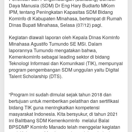
a
Daya Manusia (SDM) Dr Eng Hary Budiarto MKom
n
IPM, tentang Peningkatan Kapasitas SDM Bidang
i
Kominfo di Kabupaten Minahasa, bertempat di Rumah
M
o
Dinas Bupati Minahasa, Selasa (07/12) pagi.
U
D
Kegiatan diawali laporan oleh Kepala Dinas Kominfo
e
Minahasa Agustifo Tumundo SE MSi. Dalam
n
laporannya Tumundo mengatakan bahwa,
g
a
Kemenkominfo sebagai leading sektor di bidang
n
Teknologi Informasi dan Komunikasi (TIK), mempunyai
K
program pengembangan SDM unggulan yaitu Digital
e
Talent Scholarship (DTS).
m
e
n
k
“Program ini sudah dimulai sejak tahun 2018 dan
o
bertujuan untuk memberikan pelatihan dan sertifikasi
m
bidang TIK guna meningkatkan kompetensi
i
masyarakat Indonesia. Kita bersyukur, di tahun 2021
n
f
ini Balitbang SDM Kemenkominfo melalui Balai
o
BPSDMP Kominfo Manado telah menggelar kegiatan
R