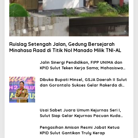
Ruislag Setengah Jalan, Gedung Bersejarah
Minahasa Raad di Titik Nol Manado Milik TNI-AL
Jalin Sinergi Pendidikan, FIPP UNIMA dan
KPID Sulut Teken Kerja Sama; Mahasiswa
Baru Antusias Serap Materi Literasi
Penyiaran
Dibuka Bupati Minsel, GSJA Daerah II Sulut
dan Gorontalo Sukses Gelar Rakerda di
Amurang
Usai Sabet Juara Umum Kejurnas Seri I,
Sulut Siap Gelar Kejurnas Pacuan Kuda
Seri II Piala Presiden di Tompaso
Pengasihan Amisan Resmi Jabat Ketua
KPID Sulut Gantikan Truly Kerap