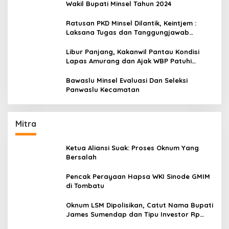
Wakil Bupati Minsel Tahun 2024
Ratusan PKD Minsel Dilantik, Keintjem :
Laksana Tugas dan Tanggungjawab
Dengan Baik
Libur Panjang, Kakanwil Pantau Kondisi
Lapas Amurang dan Ajak WBP Patuhi
Aturan Yang Berlaku
Bawaslu Minsel Evaluasi Dan Seleksi
Panwaslu Kecamatan
Mitra
Ketua Aliansi Suak: Proses Oknum Yang
Bersalah
Pencak Perayaan Hapsa WKI Sinode GMIM
di Tombatu
Oknum LSM Dipolisikan, Catut Nama Bupati
James Sumendap dan Tipu Investor Rp
200 Juta