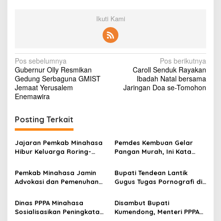
Ikuti Kami
N
Pos sebelumnya
Pos berikutnya
Gubernur Olly Resmikan
Caroll Senduk Rayakan
a
Gedung Serbaguna GMIST
Ibadah Natal bersama
v
Jemaat Yerusalem
Jaringan Doa se-Tomohon
Enemawira
i
g
Posting Terkait
a
s
Jajaran Pemkab Minahasa
Pemdes Kembuan Gelar
Hibur Keluarga Roring-
Pangan Murah, Ini Kata
i
Waani Lewat Ibadah
Kumtua
p
Pemkab Minahasa Jamin
Bupati Tendean Lantik
Advokasi dan Pemenuhan
Gugus Tugas Pornografi di
o
Hak Anak
Minahasa, Ini Tujuannya
s
Dinas PPPA Minahasa
Disambut Bupati
Sosialisasikan Peningkatan
Kumendong, Menteri PPPA
KIE Pemberdayaan
Bintang Puspayoga: