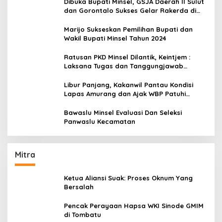
Dibuka Bupati Minsel, GSJA Daerah II Sulut
dan Gorontalo Sukses Gelar Rakerda di
Amurang
Marijo Sukseskan Pemilihan Bupati dan
Wakil Bupati Minsel Tahun 2024
Ratusan PKD Minsel Dilantik, Keintjem :
Laksana Tugas dan Tanggungjawab
Dengan Baik
Libur Panjang, Kakanwil Pantau Kondisi
Lapas Amurang dan Ajak WBP Patuhi
Aturan Yang Berlaku
Bawaslu Minsel Evaluasi Dan Seleksi
Panwaslu Kecamatan
Mitra
Ketua Aliansi Suak: Proses Oknum Yang
Bersalah
Pencak Perayaan Hapsa WKI Sinode GMIM
di Tombatu