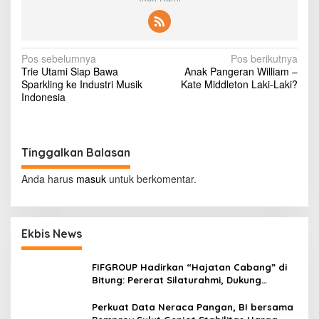
i
c
i
s
N
m
Pos sebelumnya
Pos berikutnya
?
Trie Utami Siap Bawa
Anak Pangeran William –
a
Sparkling ke Industri Musik
Kate Middleton Laki-Laki?
v
Indonesia
i
g
Tinggalkan Balasan
a
s
Anda harus
masuk
untuk berkomentar.
i
p
Ekbis News
o
s
FIFGROUP Hadirkan “Hajatan Cabang” di
Bitung: Pererat Silaturahmi, Dukung
Ekonomi Lokal & Tawarkan Beragam
Promo Khusus
Perkuat Data Neraca Pangan, BI bersama