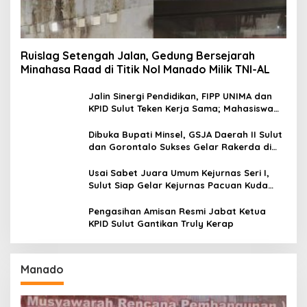
Ruislag Setengah Jalan, Gedung Bersejarah
Minahasa Raad di Titik Nol Manado Milik TNI-AL
Jalin Sinergi Pendidikan, FIPP UNIMA dan
KPID Sulut Teken Kerja Sama; Mahasiswa
Baru Antusias Serap Materi Literasi
Penyiaran
Dibuka Bupati Minsel, GSJA Daerah II Sulut
dan Gorontalo Sukses Gelar Rakerda di
Amurang
Usai Sabet Juara Umum Kejurnas Seri I,
Sulut Siap Gelar Kejurnas Pacuan Kuda
Seri II Piala Presiden di Tompaso
Pengasihan Amisan Resmi Jabat Ketua
KPID Sulut Gantikan Truly Kerap
Manado