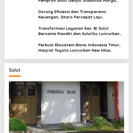
Pemprov Sulut Genjot Stabilitas Harga
dan Kendalikan Inflasi
Dorong Efisiensi dan Transparansi
Keuangan, Sitaro Percepat Laju
Digitalisasi Transaksi Bersama BI Sulut
Transformasi Layanan Kas: BI Sulut
Bersama Mandiri dan SulutGo Luncurkan
Sentra Kas Mitra Utama, Jangkau Wilayah
Kepulauan
Perkuat Ekosistem Bisnis Indonesia Timur,
Hasjrat Toyota Luncurkan New Hilux
Generasi ke-9 di Manado
Sulut