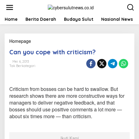
L
e
w
a
Home
Berita Daerah
Budaya Sulut
Nasional News
t
i
k
Homepage
C
e
a
k
Can you cope with criticism?
n
o
y
n
Mei 6, 2013
o
t
Tak Berkategori
u
e
c
n
o
p
Criticism from bosses can be hard to swallow. But
e
research shows there are more constructive ways for
w
managers to deliver negative feedback, and that
i
t
bosses should use positive comments a lot more —
h
about six times more — than criticism.
c
r
i
t
Ikuti Kami