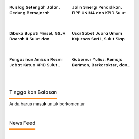
s
Ruislag Setengah Jalan,
Jalin Sinergi Pendidikan,
Gedung Bersejarah
FIPP UNIMA dan KPID Sulut
i
Minahasa Raad di Titik Nol
Teken Kerja Sama;
p
Manado Milik TNI-AL
Mahasiswa Baru Antusias
Serap Materi Literasi
o
Dibuka Bupati Minsel, GSJA
Usai Sabet Juara Umum
Penyiaran
Daerah II Sulut dan
Kejurnas Seri I, Sulut Siap
s
Gorontalo Sukses Gelar
Gelar Kejurnas Pacuan
Rakerda di Amurang
Kuda Seri II Piala Presiden
di Tompaso
Pengasihan Amisan Resmi
Gubernur Yulius: Remaja
Jabat Ketua KPID Sulut
Beriman, Berkarakter, dan
Gantikan Truly Kerap
Berkarya Adalah Kekuatan
Sulawesi Utara
Tinggalkan Balasan
Anda harus
masuk
untuk berkomentar.
News Feed