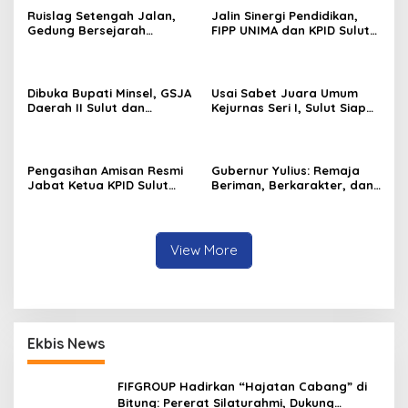
Ruislag Setengah Jalan,
Jalin Sinergi Pendidikan,
Gedung Bersejarah
FIPP UNIMA dan KPID Sulut
Minahasa Raad di Titik Nol
Teken Kerja Sama;
Manado Milik TNI-AL
Mahasiswa Baru Antusias
Serap Materi Literasi
Penyiaran
Dibuka Bupati Minsel, GSJA
Usai Sabet Juara Umum
Daerah II Sulut dan
Kejurnas Seri I, Sulut Siap
Gorontalo Sukses Gelar
Gelar Kejurnas Pacuan
Rakerda di Amurang
Kuda Seri II Piala Presiden
di Tompaso
Pengasihan Amisan Resmi
Gubernur Yulius: Remaja
Jabat Ketua KPID Sulut
Beriman, Berkarakter, dan
Gantikan Truly Kerap
Berkarya Adalah Kekuatan
Sulawesi Utara
View More
Ekbis News
FIFGROUP Hadirkan “Hajatan Cabang” di
Bitung: Pererat Silaturahmi, Dukung