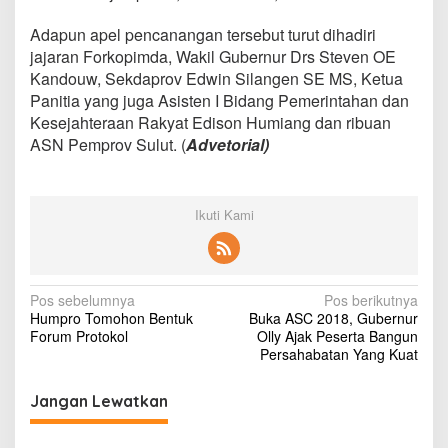
Adapun apel pencanangan tersebut turut dihadiri
jajaran Forkopimda, Wakil Gubernur Drs Steven OE
Kandouw, Sekdaprov Edwin Silangen SE MS, Ketua
Panitia yang juga Asisten I Bidang Pemerintahan dan
Kesejahteraan Rakyat Edison Humiang dan ribuan
ASN Pemprov Sulut. (
Advetorial)
Ikuti Kami
N
Pos sebelumnya
Pos berikutnya
Humpro Tomohon Bentuk
Buka ASC 2018, Gubernur
a
Forum Protokol
Olly Ajak Peserta Bangun
v
Persahabatan Yang Kuat
i
Jangan Lewatkan
g
a