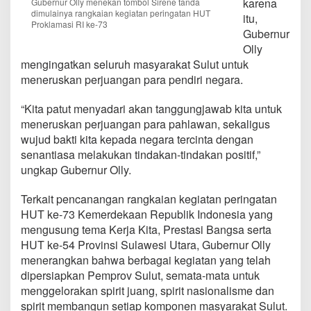
karena
Gubernur Olly menekan tombol Sirene tanda
a
dimulainya rangkaian kegiatan peringatan HUT
itu,
m
Proklamasi RI ke-73
b
Gubernur
e
Olly
y
mengingatkan seluruh masyarakat Sulut untuk
I
meneruskan perjuangan para pendiri negara.
n
g
a
“Kita patut menyadari akan tanggungjawab kita untuk
t
meneruskan perjuangan para pahlawan, sekaligus
k
wujud bakti kita kepada negara tercinta dengan
a
senantiasa melakukan tindakan-tindakan positif,”
n
ungkap Gubernur Olly.
'
J
a
Terkait pencanangan rangkaian kegiatan peringatan
s
HUT ke-73 Kemerdekaan Republik Indonesia yang
m
mengusung tema Kerja Kita, Prestasi Bangsa serta
e
HUT ke-54 Provinsi Sulawesi Utara, Gubernur Olly
r
a
menerangkan bahwa berbagai kegiatan yang telah
h
dipersiapkan Pemprov Sulut, semata-mata untuk
'
menggelorakan spirit juang, spirit nasionalisme dan
spirit membangun setiap komponen masyarakat Sulut.