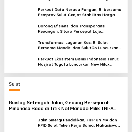
Ekonomi Lokal & Tawarkan Beragam
Promo Khusus
Perkuat Data Neraca Pangan, BI bersama
Pemprov Sulut Genjot Stabilitas Harga
dan Kendalikan Inflasi
Dorong Efisiensi dan Transparansi
Keuangan, Sitaro Percepat Laju
Digitalisasi Transaksi Bersama BI Sulut
Transformasi Layanan Kas: BI Sulut
Bersama Mandiri dan SulutGo Luncurkan
Sentra Kas Mitra Utama, Jangkau Wilayah
Kepulauan
Perkuat Ekosistem Bisnis Indonesia Timur,
Hasjrat Toyota Luncurkan New Hilux
Generasi ke-9 di Manado
Sulut
Ruislag Setengah Jalan, Gedung Bersejarah
Minahasa Raad di Titik Nol Manado Milik TNI-AL
Jalin Sinergi Pendidikan, FIPP UNIMA dan
KPID Sulut Teken Kerja Sama; Mahasiswa
Baru Antusias Serap Materi Literasi