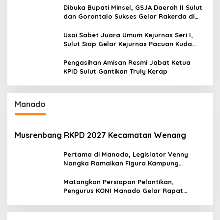
Penyiaran
Dibuka Bupati Minsel, GSJA Daerah II Sulut
dan Gorontalo Sukses Gelar Rakerda di
Amurang
Usai Sabet Juara Umum Kejurnas Seri I,
Sulut Siap Gelar Kejurnas Pacuan Kuda
Seri II Piala Presiden di Tompaso
Pengasihan Amisan Resmi Jabat Ketua
KPID Sulut Gantikan Truly Kerap
Manado
Musrenbang RKPD 2027 Kecamatan Wenang
Pertama di Manado, Legislator Venny
Nangka Ramaikan Figura Kampung
Titiwungen Utara
Matangkan Persiapan Pelantikan,
Pengurus KONI Manado Gelar Rapat
Perdana