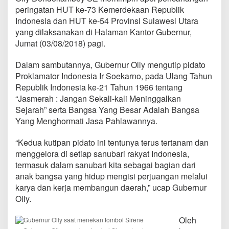
n
peringatan HUT ke-73 Kemerdekaan Republik
H
Indonesia dan HUT ke-54 Provinsi Sulawesi Utara
U
yang dilaksanakan di Halaman Kantor Gubernur,
T
R
Jumat (03/08/2018) pagi.
I
,
Dalam sambutannya, Gubernur Olly mengutip pidato
G
Proklamator Indonesia Ir Soekarno, pada Ulang Tahun
u
Republik Indonesia ke-21 Tahun 1966 tentang
b
e
“Jasmerah : Jangan Sekali-kali Meninggalkan
r
Sejarah” serta Bangsa Yang Besar Adalah Bangsa
n
Yang Menghormati Jasa Pahlawannya.
u
r
“Kedua kutipan pidato ini tentunya terus tertanam dan
O
l
menggelora di setiap sanubari rakyat Indonesia,
l
termasuk dalam sanubari kita sebagai bagian dari
y
anak bangsa yang hidup mengisi perjuangan melalui
D
karya dan kerja membangun daerah,” ucap Gubernur
o
n
Olly.
d
o
Oleh
k