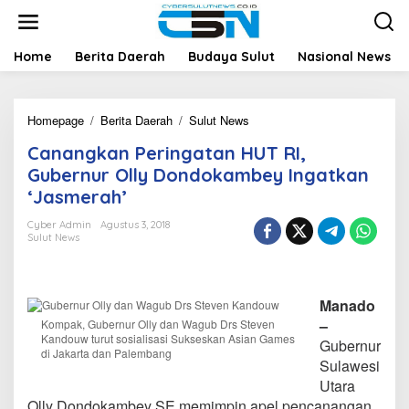
L
e
w
a
Home
Berita Daerah
Budaya Sulut
Nasional News
t
i
k
Homepage
/
Berita Daerah
/
Sulut News
C
e
a
k
Canangkan Peringatan HUT RI,
n
o
a
n
Gubernur Olly Dondokambey Ingatkan
n
t
‘Jasmerah’
g
e
k
n
Cyber Admin
Agustus 3, 2018
a
Sulut News
n
P
e
r
Manado
i
–
Kompak, Gubernur Olly dan Wagub Drs Steven
n
Kandouw turut sosialisasi Sukseskan Asian Games
Gubernur
g
di Jakarta dan Palembang
Sulawesi
a
t
Utara
a
Olly Dondokambey SE memimpin apel pencanangan