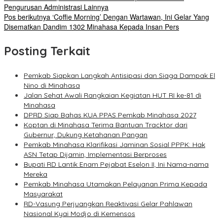
Pengurusan Administrasi Lainnya
Pos berikutnya
‘Coffie Morning’ Dengan Wartawan, Ini Gelar Yang
Disematkan Dandim 1302 Minahasa Kepada Insan Pers
Posting Terkait
Pemkab Siapkan Langkah Antisipasi dan Siaga Dampak El
Nino di Minahasa
Jalan Sehat Awali Rangkaian Kegiatan HUT RI ke-81 di
Minahasa
DPRD Siap Bahas KUA PPAS Pemkab Minahasa 2027
Koptan di Minahasa Terima Bantuan Tracktor dari
Gubernur, Dukung Ketahanan Pangan
Pemkab Minahasa Klarifikasi Jaminan Sosial PPPK: Hak
ASN Tetap Dijamin, Implementasi Berproses
Bupati RD Lantik Enam Pejabat Eselon II, Ini Nama-nama
Mereka
Pemkab Minahasa Utamakan Pelayanan Prima Kepada
Masyarakat
RD-Vasung Perjuangkan Reaktivasi Gelar Pahlawan
Nasional Kyai Modjo di Kemensos