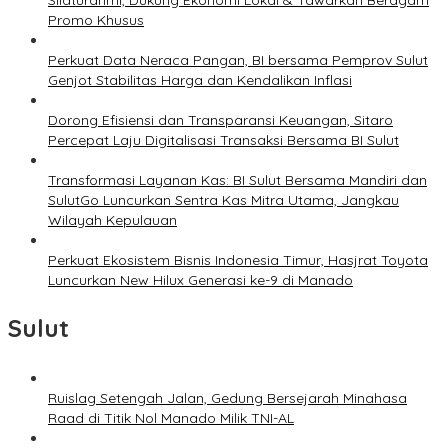
Silaturahmi, Dukung Ekonomi Lokal & Tawarkan Beragam
Promo Khusus
Perkuat Data Neraca Pangan, BI bersama Pemprov Sulut
Genjot Stabilitas Harga dan Kendalikan Inflasi
Dorong Efisiensi dan Transparansi Keuangan, Sitaro
Percepat Laju Digitalisasi Transaksi Bersama BI Sulut
Transformasi Layanan Kas: BI Sulut Bersama Mandiri dan
SulutGo Luncurkan Sentra Kas Mitra Utama, Jangkau
Wilayah Kepulauan
Perkuat Ekosistem Bisnis Indonesia Timur, Hasjrat Toyota
Luncurkan New Hilux Generasi ke-9 di Manado
Sulut
Ruislag Setengah Jalan, Gedung Bersejarah Minahasa
Raad di Titik Nol Manado Milik TNI-AL