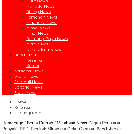
Sulut News
Manado News
Bitung News
Tomohon News
Minahasa News
Minsel News
Minut News
Bolmong Raya News
Mitra News
Nusa Utara News
Budaya Sulut
Kesenian
Kuliner
Nasional News
World News
Football News
Editorial News
Ekbis News
Home
Redaksi
Hubungi Kami
Homepage
/
Berita Daerah
/
Minahasa News
Cegah Penularan
Penyakit DBD, Pemkab Minahasa Gelar Garakan Bersih-bersih