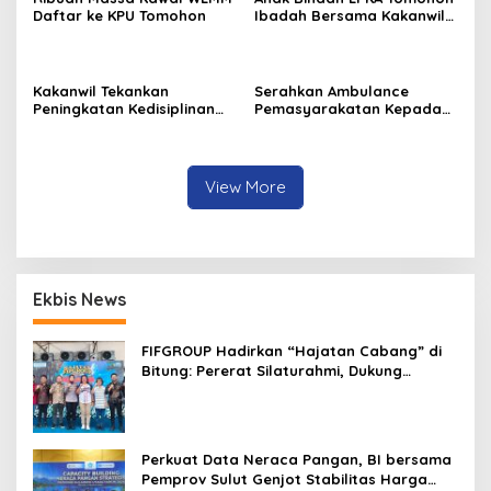
Daftar ke KPU Tomohon
Ibadah Bersama Kakanwil
Kemenkumham Sulut
Kakanwil Tekankan
Serahkan Ambulance
Peningkatan Kedisiplinan
Pemasyarakatan Kepada
dan Pelayanan di LPP
LPKA Tomohon, Kakanwil:
Manado
Jaga dan Rawat dengan
Penuh Tanggung Jawab
View More
Ekbis News
FIFGROUP Hadirkan “Hajatan Cabang” di
Bitung: Pererat Silaturahmi, Dukung
Ekonomi Lokal & Tawarkan Beragam
Promo Khusus
Perkuat Data Neraca Pangan, BI bersama
Pemprov Sulut Genjot Stabilitas Harga