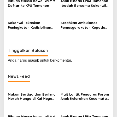
o
Ribuan Massa Kawal WLMM
Anak Binaan LPKA Tomohon
Daftar ke KPU Tomohon
Ibadah Bersama Kakanwil
s
Kemenkumham Sulut
Kakanwil Tekankan
Serahkan Ambulance
Peningkatan Kedisiplinan
Pemasyarakatan Kepada
dan Pelayanan di LPP
LPKA Tomohon, Kakanwil:
Manado
Jaga dan Rawat dengan
Penuh Tanggung Jawab
Tinggalkan Balasan
Anda harus
masuk
untuk berkomentar.
News Feed
Makan Bertiga dan Berlima
Mait Lantik Pengurus Forum
Murah Hanya di Kai Meya
Anak Kelurahan Kecamatan
Tomohon
Tomohon Tengah
Ribuan Massa Kawal WLMM
Anak Binaan LPKA Tomohon