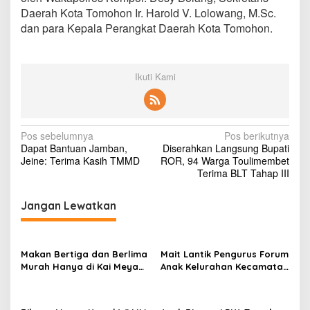
s
Daerah Kota Tomohon Ir. Harold V. Lolowang, M.Sc.
t
dan para Kepala Perangkat Daerah Kota Tomohon.
e
r
R
e
Ikuti Kami
s
o
r
t
T
N
Pos sebelumnya
Pos berikutnya
o
Dapat Bantuan Jamban,
Diserahkan Langsung Bupati
a
m
Jeine: Terima Kasih TMMD
ROR, 94 Warga Toulimembet
o
v
Terima BLT Tahap III
h
i
o
Jangan Lewatkan
n
g
a
s
Makan Bertiga dan Berlima
Mait Lantik Pengurus Forum
Murah Hanya di Kai Meya
Anak Kelurahan Kecamatan
i
Tomohon
Tomohon Tengah
p