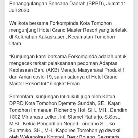
o
Penanggulangan Bencana Daerah (BPBD), Jumat 11
r
Juli 2020.
m
a
Walikota bersama Forkompinda Kota Tomohon
l
mengunjungi Hotel Grand Master Resort yang terletak
,
E
di Kelurahan Kakaskasen, Kecamatan Tomohon
m
Utara.
a
n
“Kunjungan kami bersama Forkompinda adalah untuk
K
mengecek terkait pelaksanaan pedoman Adaptasi
u
n
Kebiasaan Baru (AKB) Menuju Masyarakat Produktif
j
dan Aman covid-19, salah satunya di Hotel Grand
u
Master Resort ini.” singkat Eman.
n
g
Sementara, kunjungan ini diikuti juga oleh Ketua
i
G
DPRD Kota Tomohon Djemmy Sundah, SE., Kajari
r
Tomohon Immanuel Richendry Hot, SH., MH., Dandim
a
1302 Minahasa Letkol. Inf. Slamet Raharjo, S.Sos.,
n
M.Si., Ketua Pengadilan Negeri Tondano ST. Iko
d
Sujatmiko, SH., MH., Kapolres Tomohon yg diwakili
M
a
oleh Wakapolres Kompol. Desy Bolang, Sekretaris