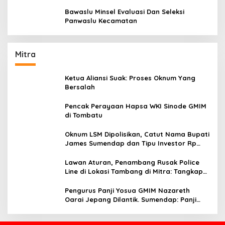
Aturan Yang Berlaku
Bawaslu Minsel Evaluasi Dan Seleksi
Panwaslu Kecamatan
Mitra
Ketua Aliansi Suak: Proses Oknum Yang
Bersalah
Pencak Perayaan Hapsa WKI Sinode GMIM
di Tombatu
Oknum LSM Dipolisikan, Catut Nama Bupati
James Sumendap dan Tipu Investor Rp
200 Juta
Lawan Aturan, Penambang Rusak Police
Line di Lokasi Tambang di Mitra: Tangkap
Mereka!!
Pengurus Panji Yosua GMIM Nazareth
Oarai Jepang Dilantik. Sumendap: Panji
Yosua harus Menjaga Dan Melindungi
Jemaat