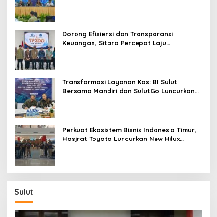
dan Kendalikan Inflasi
Dorong Efisiensi dan Transparansi
Keuangan, Sitaro Percepat Laju
Digitalisasi Transaksi Bersama BI Sulut
Transformasi Layanan Kas: BI Sulut
Bersama Mandiri dan SulutGo Luncurkan
Sentra Kas Mitra Utama, Jangkau Wilayah
Kepulauan
Perkuat Ekosistem Bisnis Indonesia Timur,
Hasjrat Toyota Luncurkan New Hilux
Generasi ke-9 di Manado
Sulut