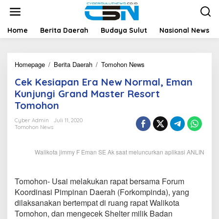
L
e
w
a
Home
Berita Daerah
Budaya Sulut
Nasional News
t
i
k
Homepage
/
Berita Daerah
/
Tomohon News
C
e
e
k
Cek Kesiapan Era New Normal, Eman
k
o
K
n
Kunjungi Grand Master Resort
e
t
Tomohon
s
e
i
n
Cyber Admin
Juli 11, 2020
a
Tomohon News
p
a
Walikota jimmy F Eman SE Ak saat meluncurkan aplikasi ANLIN
n
E
r
a
Tomohon- Usai melakukan rapat bersama Forum
N
Koordinasi Pimpinan Daerah (Forkompinda), yang
e
dilaksanakan bertempat di ruang rapat Walikota
w
Tomohon, dan mengecek Shelter milik Badan
N