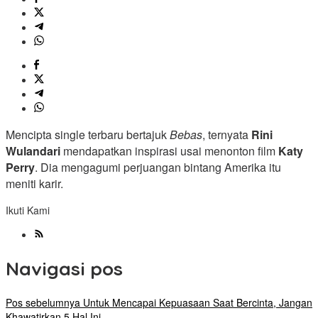
Mencipta single terbaru bertajuk
Bebas
, ternyata
Rini
Wulandari
mendapatkan inspirasi usai menonton film
Katy
Perry
. Dia mengagumi perjuangan bintang Amerika itu
meniti karir.
Ikuti Kami
Navigasi pos
Pos sebelumnya
Untuk Mencapai Kepuasaan Saat Bercinta, Jangan
Khawatirkan 5 Hal Ini