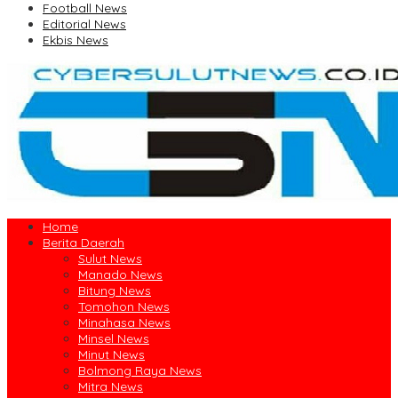
Football News
Editorial News
Ekbis News
Home
Berita Daerah
Sulut News
Manado News
Bitung News
Tomohon News
Minahasa News
Minsel News
Minut News
Bolmong Raya News
Mitra News