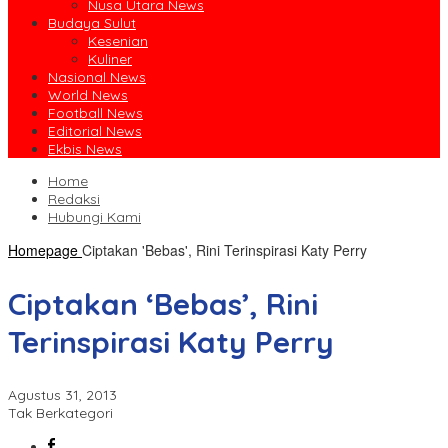
Nusa Utara News
Budaya Sulut
Kesenian
Kuliner
Nasional News
World News
Football News
Editorial News
Ekbis News
Home
Redaksi
Hubungi Kami
Homepage
Ciptakan 'Bebas', Rini Terinspirasi Katy Perry
Ciptakan ‘Bebas’, Rini
Terinspirasi Katy Perry
Agustus 31, 2013
Tak Berkategori