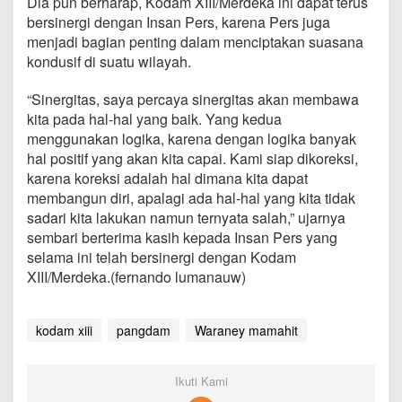
Dia pun berharap, Kodam XIII/Merdeka ini dapat terus
P
bersinergi dengan Insan Pers, karena Pers juga
e
menjadi bagian penting dalam menciptakan suasana
r
s
kondusif di suatu wilayah.
,
W
“Sinergitas, saya percaya sinergitas akan membawa
a
kita pada hal-hal yang baik. Yang kedua
r
menggunakan logika, karena dengan logika banyak
a
n
hal positif yang akan kita capai. Kami siap dikoreksi,
e
karena koreksi adalah hal dimana kita dapat
y
membangun diri, apalagi ada hal-hal yang kita tidak
M
sadari kita lakukan namun ternyata salah,” ujarnya
a
m
sembari berterima kasih kepada Insan Pers yang
a
selama ini telah bersinergi dengan Kodam
h
XIII/Merdeka.(fernando lumanauw)
i
t
:
kodam xiii
pangdam
Waraney mamahit
K
a
m
i
Ikuti Kami
S