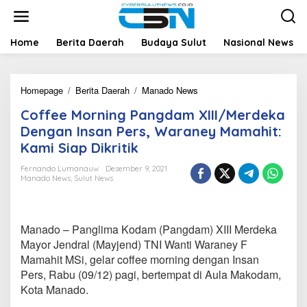
L
e
w
a
Home
Berita Daerah
Budaya Sulut
Nasional News
t
i
k
Homepage
/
Berita Daerah
/
Manado News
C
e
o
k
Coffee Morning Pangdam XIII/Merdeka
f
o
f
n
Dengan Insan Pers, Waraney Mamahit:
e
t
Kami Siap Dikritik
e
e
M
n
Fernando Lumanauw
Desember 9, 2021
o
Manado News
,
Sulut News
r
n
i
n
Manado – Panglima Kodam (Pangdam) XIII Merdeka
g
Mayor Jendral (Mayjend) TNI Wanti Waraney F
P
Mamahit MSi, gelar coffee morning dengan Insan
a
Pers, Rabu (09/12) pagi, bertempat di Aula Makodam,
n
g
Kota Manado.
d