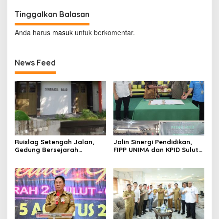
Tinggalkan Balasan
Anda harus
masuk
untuk berkomentar.
News Feed
Ruislag Setengah Jalan,
Jalin Sinergi Pendidikan,
Gedung Bersejarah
FIPP UNIMA dan KPID Sulut
Minahasa Raad di Titik Nol
Teken Kerja Sama;
Manado Milik TNI-AL
Mahasiswa Baru Antusias
Serap Materi Literasi
Penyiaran