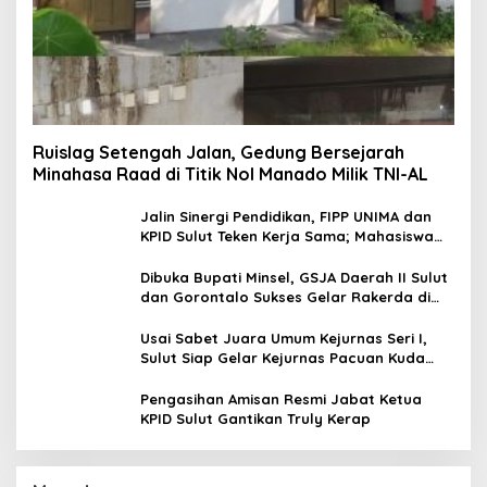
Ruislag Setengah Jalan, Gedung Bersejarah
Minahasa Raad di Titik Nol Manado Milik TNI-AL
Jalin Sinergi Pendidikan, FIPP UNIMA dan
KPID Sulut Teken Kerja Sama; Mahasiswa
Baru Antusias Serap Materi Literasi
Penyiaran
Dibuka Bupati Minsel, GSJA Daerah II Sulut
dan Gorontalo Sukses Gelar Rakerda di
Amurang
Usai Sabet Juara Umum Kejurnas Seri I,
Sulut Siap Gelar Kejurnas Pacuan Kuda
Seri II Piala Presiden di Tompaso
Pengasihan Amisan Resmi Jabat Ketua
KPID Sulut Gantikan Truly Kerap