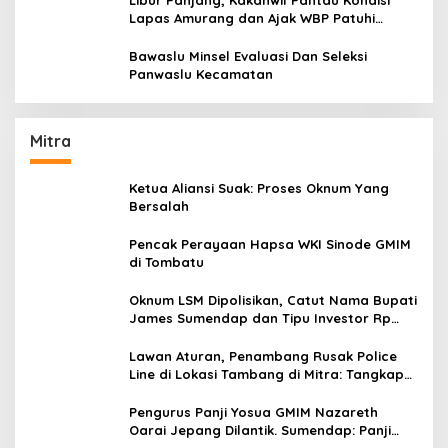
Libur Panjang, Kakanwil Pantau Kondisi
Lapas Amurang dan Ajak WBP Patuhi
Aturan Yang Berlaku
Bawaslu Minsel Evaluasi Dan Seleksi
Panwaslu Kecamatan
Mitra
Ketua Aliansi Suak: Proses Oknum Yang
Bersalah
Pencak Perayaan Hapsa WKI Sinode GMIM
di Tombatu
Oknum LSM Dipolisikan, Catut Nama Bupati
James Sumendap dan Tipu Investor Rp
200 Juta
Lawan Aturan, Penambang Rusak Police
Line di Lokasi Tambang di Mitra: Tangkap
Mereka!!
Pengurus Panji Yosua GMIM Nazareth
Oarai Jepang Dilantik. Sumendap: Panji