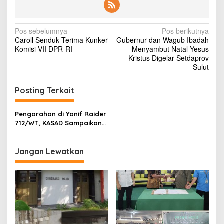
i
a
p
N
Pos sebelumnya
Pos berikutnya
D
Caroll Senduk Terima Kunker
Gubernur dan Wagub Ibadah
i
a
Komisi VII DPR-RI
Menyambut Natal Yesus
k
v
Kristus Digelar Setdaprov
r
Sulut
i
i
t
g
i
Posting Terkait
k
a
s
Pengarahan di Yonif Raider
712/WT, KASAD Sampaikan
i
Pesan Presiden RI
p
Jangan Lewatkan
o
s