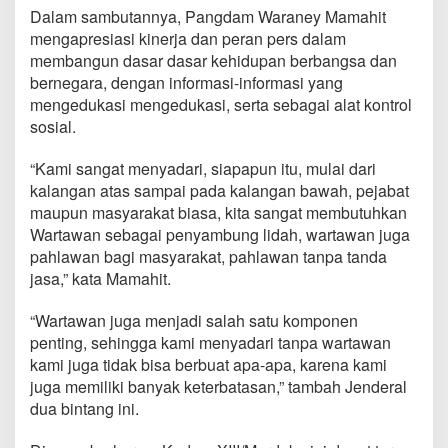
a
Dalam sambutannya, Pangdam Waraney Mamahit
m
mengapresiasi kinerja dan peran pers dalam
X
membangun dasar dasar kehidupan berbangsa dan
I
I
bernegara, dengan informasi-informasi yang
I
mengedukasi mengedukasi, serta sebagai alat kontrol
/
sosial.
M
e
“Kami sangat menyadari, siapapun itu, mulai dari
r
d
kalangan atas sampai pada kalangan bawah, pejabat
e
maupun masyarakat biasa, kita sangat membutuhkan
k
Wartawan sebagai penyambung lidah, wartawan juga
a
pahlawan bagi masyarakat, pahlawan tanpa tanda
D
jasa,” kata Mamahit.
e
n
g
“Wartawan juga menjadi salah satu komponen
a
penting, sehingga kami menyadari tanpa wartawan
n
kami juga tidak bisa berbuat apa-apa, karena kami
I
juga memiliki banyak keterbatasan,” tambah Jenderal
n
s
dua bintang ini.
a
n