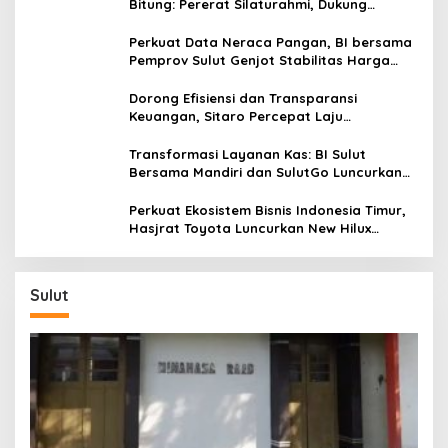
Bitung: Pererat Silaturahmi, Dukung
Ekonomi Lokal & Tawarkan Beragam
Promo Khusus
Perkuat Data Neraca Pangan, BI bersama
Pemprov Sulut Genjot Stabilitas Harga
dan Kendalikan Inflasi
Dorong Efisiensi dan Transparansi
Keuangan, Sitaro Percepat Laju
Digitalisasi Transaksi Bersama BI Sulut
Transformasi Layanan Kas: BI Sulut
Bersama Mandiri dan SulutGo Luncurkan
Sentra Kas Mitra Utama, Jangkau Wilayah
Kepulauan
Perkuat Ekosistem Bisnis Indonesia Timur,
Hasjrat Toyota Luncurkan New Hilux
Generasi ke-9 di Manado
Sulut