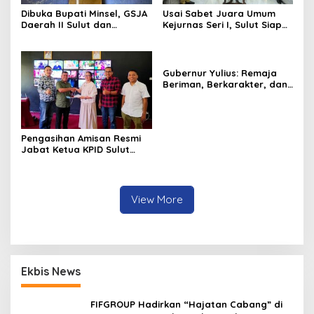
Dibuka Bupati Minsel, GSJA
Usai Sabet Juara Umum
Daerah II Sulut dan
Kejurnas Seri I, Sulut Siap
Gorontalo Sukses Gelar
Gelar Kejurnas Pacuan
Rakerda di Amurang
Kuda Seri II Piala Presiden
di Tompaso
Gubernur Yulius: Remaja
Beriman, Berkarakter, dan
Berkarya Adalah Kekuatan
Sulawesi Utara
Pengasihan Amisan Resmi
Jabat Ketua KPID Sulut
Gantikan Truly Kerap
View More
Ekbis News
FIFGROUP Hadirkan “Hajatan Cabang” di