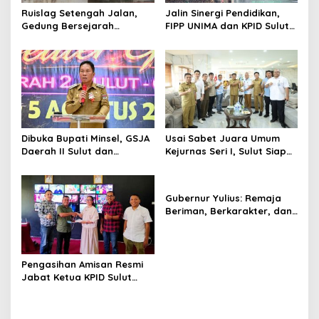
Ruislag Setengah Jalan,
Jalin Sinergi Pendidikan,
Gedung Bersejarah
FIPP UNIMA dan KPID Sulut
Minahasa Raad di Titik Nol
Teken Kerja Sama;
Manado Milik TNI-AL
Mahasiswa Baru Antusias
Serap Materi Literasi
Penyiaran
Dibuka Bupati Minsel, GSJA
Usai Sabet Juara Umum
Daerah II Sulut dan
Kejurnas Seri I, Sulut Siap
Gorontalo Sukses Gelar
Gelar Kejurnas Pacuan
Rakerda di Amurang
Kuda Seri II Piala Presiden
di Tompaso
Gubernur Yulius: Remaja
Beriman, Berkarakter, dan
Berkarya Adalah Kekuatan
Sulawesi Utara
Pengasihan Amisan Resmi
Jabat Ketua KPID Sulut
Gantikan Truly Kerap