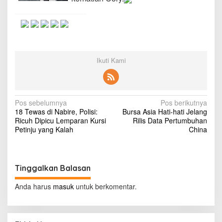
a
h
a
K
e
l
u
Ikuti Kami
a
r
d
a
N
r
Pos sebelumnya
Pos berikutnya
i
18 Tewas di Nabire, Polisi:
Bursa Asia Hati-hati Jelang
a
J
Ricuh Dipicu Lemparan Kursi
Rilis Data Pertumbuhan
e
v
Petinju yang Kalah
China
r
i
a
t
g
a
Tinggalkan Balasan
a
n
N
s
Anda harus
masuk
untuk berkomentar.
a
i
r
k
p
o