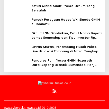
Ketua Aliansi Suak: Proses Oknum Yang
Bersalah
Pencak Perayaan Hapsa WKI Sinode GMIM
di Tombatu
Oknum LSM Dipolisikan, Catut Nama Bupati
James Sumendap dan Tipu Investor Rp
200 Juta
Lawan Aturan, Penambang Rusak Police
Line di Lokasi Tambang di Mitra: Tangkap
Mereka!!
Pengurus Panji Yosua GMIM Nazareth
Oarai Jepang Dilantik. Sumendap: Panji
Yosua harus Menjaga Dan Melindungi
Jemaat
www.cybersulutnews.co.id 2010-2025