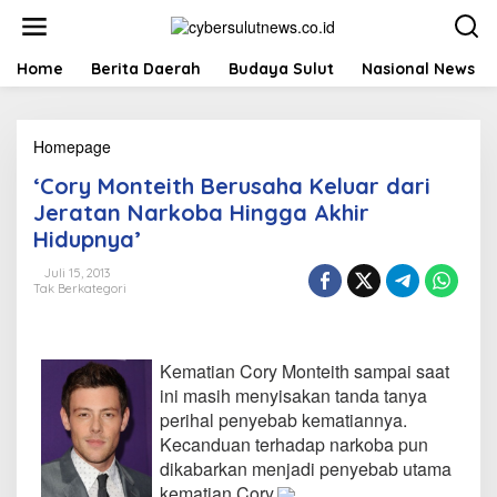
L
e
w
a
Home
Berita Daerah
Budaya Sulut
Nasional News
t
i
k
Homepage
'
e
C
k
‘Cory Monteith Berusaha Keluar dari
o
o
r
n
Jeratan Narkoba Hingga Akhir
y
t
Hidupnya’
M
e
o
n
Juli 15, 2013
n
Tak Berkategori
t
e
i
t
Kematian Cory Monteith sampai saat
h
ini masih menyisakan tanda tanya
B
perihal penyebab kematiannya.
e
Kecanduan terhadap narkoba pun
r
u
dikabarkan menjadi penyebab utama
s
kematian Cory.