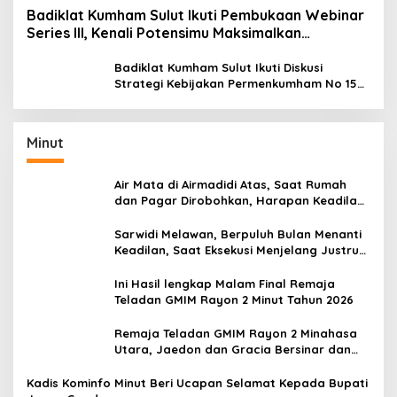
Badiklat Kumham Sulut Ikuti Pembukaan Webinar
Series III, Kenali Potensimu Maksimalkan
Performamu
Badiklat Kumham Sulut Ikuti Diskusi
Strategi Kebijakan Permenkumham No 15
Tahun 2020
Minut
Air Mata di Airmadidi Atas, Saat Rumah
dan Pagar Dirobohkan, Harapan Keadilan
Belum Padam
Sarwidi Melawan, Berpuluh Bulan Menanti
Keadilan, Saat Eksekusi Menjelang Justru
Harapan Diuji
Ini Hasil lengkap Malam Final Remaja
Teladan GMIM Rayon 2 Minut Tahun 2026
Remaja Teladan GMIM Rayon 2 Minahasa
Utara, Jaedon dan Gracia Bersinar dan
Raih Gelar Bergengsi
Kadis Kominfo Minut Beri Ucapan Selamat Kepada Bupati