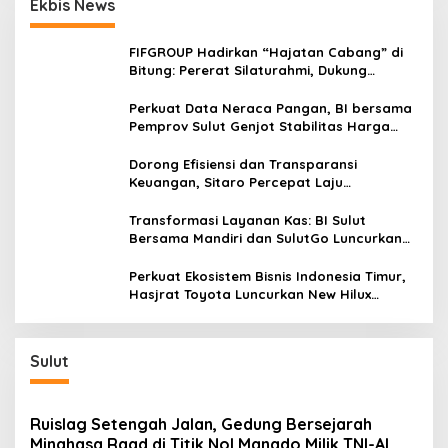
Ekbis News
o
b
a
s
H
FIFGROUP Hadirkan “Hajatan Cabang” di
i
Bitung: Pererat Silaturahmi, Dukung
n
Ekonomi Lokal & Tawarkan Beragam
g
Promo Khusus
Perkuat Data Neraca Pangan, BI bersama
g
Pemprov Sulut Genjot Stabilitas Harga
a
dan Kendalikan Inflasi
A
Dorong Efisiensi dan Transparansi
k
Keuangan, Sitaro Percepat Laju
h
Digitalisasi Transaksi Bersama BI Sulut
i
Transformasi Layanan Kas: BI Sulut
r
Bersama Mandiri dan SulutGo Luncurkan
H
Sentra Kas Mitra Utama, Jangkau Wilayah
i
Kepulauan
Perkuat Ekosistem Bisnis Indonesia Timur,
d
Hasjrat Toyota Luncurkan New Hilux
u
Generasi ke-9 di Manado
p
n
y
Sulut
a
'
Ruislag Setengah Jalan, Gedung Bersejarah
Minahasa Raad di Titik Nol Manado Milik TNI-AL