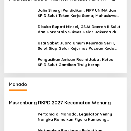
Jalin Sinergi Pendidikan, FIPP UNIMA dan
KPID Sulut Teken Kerja Sama; Mahasiswa
Baru Antusias Serap Materi Literasi
Penyiaran
Dibuka Bupati Minsel, GSJA Daerah II Sulut
dan Gorontalo Sukses Gelar Rakerda di
Amurang
Usai Sabet Juara Umum Kejurnas Seri I,
Sulut Siap Gelar Kejurnas Pacuan Kuda
Seri II Piala Presiden di Tompaso
Pengasihan Amisan Resmi Jabat Ketua
KPID Sulut Gantikan Truly Kerap
Manado
Musrenbang RKPD 2027 Kecamatan Wenang
Pertama di Manado, Legislator Venny
Nangka Ramaikan Figura Kampung
Titiwungen Utara
Matangkan Persiapan Pelantikan,