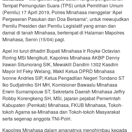
Tempat Pemungutan Suara (TPS) untuk Pemilihan Umum
(Pemilu) 17 April 2019, Polres Minahasa menggelar ‘Apel
Pergeseran Pasukan dan Doa Bersama”, untuk mewujudkan
Pemilu Presiden dan Pemilu Legislatif yang aman dan
damai di tanah Minahasa, bertempat di Halaman Mapolres
Minahasa, Senin (15/04) pagi.
Apel ini turut dihadiri Bupati Minahasa Ir Royke Octavian
Roring MSi Mengikuti, Kapolres Minahasa AKBP Denny
Irawan Situmorang SIK, Mewakili Dandim 1302 Kasdim
Mayor Inf Feky Welang, Wakil Ketua DPRD Minahasa
Ivonne Andries SIP, Ketua Pengadilan Negeri Tondano ST
Iko Sudjatmiko SH MH, Komisioner Bawaslu Minahasa
Erwin Sumampouw ST, Sekretaris Daerah Minahasa Jeffry
Robby Korengkeng SH, MSi, jajaran pejabat Pemerintah
Kabupaten (Pemkab) Minahasa, FKUB Minahasa, Tokoh-
tokoh Agama se-Minahasa dan Tokoh-tokoh Masyarakat
serta segenap anggota TNI-Polri.
Kapolres Minahasa dalam amanatnya menghimbau kepada