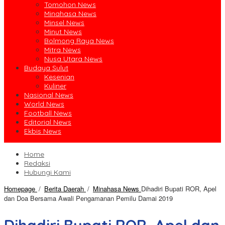
Tomohon News
Minahasa News
Minsel News
Minut News
Bolmong Raya News
Mitra News
Nusa Utara News
Budaya Sulut
Kesenian
Kuliner
Nasional News
World News
Football News
Editorial News
Ekbis News
Home
Redaksi
Hubungi Kami
Homepage
/
Berita Daerah
/
Minahasa News
Dihadiri Bupati ROR, Apel
dan Doa Bersama Awali Pengamanan Pemilu Damai 2019