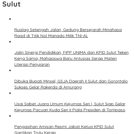
Sulut
Ruislag Setengah Jalan, Gedung Bersejarah Minahasa
Raad di Titik Nol Manado Milik TNI-AL
Jalin Sinergi Pendidikan, FIPP UNIMA dan KPID Sulut Teken
Kerja Sama; Mahasiswa Baru Antusias Serap Materi
Literasi Penyiaran
Dibuka Bupati Minsel, GSJA Daerah II Sulut dan Gorontalo
Sukses Gelar Rakerda di Amurang
Usai Sabet Juara Umum Kejurnas Seri I, Sulut Siap Gelar
Kejurnas Pacuan Kuda Seri II Piala Presiden di Tompaso
Pengasihan Amisan Resmi Jabat Ketua KPID Sulut
Gantikan Truly Kerap