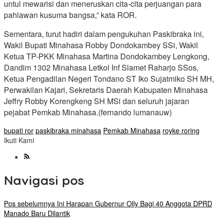
untul mewarisi dan meneruskan cita-cita perjuangan para
pahlawan kusuma bangsa,” kata ROR.
Sementara, turut hadiri dalam pengukuhan Paskibraka ini,
Wakil Bupati Minahasa Robby Dondokambey SSi, Wakil
Ketua TP-PKK Minahasa Martina Dondokambey Lengkong,
Dandim 1302 Minahasa Letkol Inf Slamet Raharjo SSos,
Ketua Pengadilan Negeri Tondano ST Iko Sujatmiko SH MH,
Perwakilan Kajari, Sekretaris Daerah Kabupaten Minahasa
Jeffry Robby Korengkeng SH MSi dan seluruh jajaran
pejabat Pemkab Minahasa.(fernando lumanauw)
bupati ror
paskibraka minahasa
Pemkab Minahasa
royke roring
Ikuti Kami
Navigasi pos
Pos sebelumnya
Ini Harapan Gubernur Olly Bagi 40 Anggota DPRD
Manado Baru Dilantik