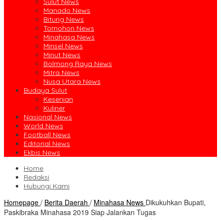
Sulut News
Manado News
Bitung News
Tomohon News
Minahasa News
Minsel News
Minut News
Bolmong Raya News
Mitra News
Nusa Utara News
Budaya Sulut
Kesenian
Kuliner
Nasional News
World News
Football News
Editorial News
Ekbis News
Home
Redaksi
Hubungi Kami
Homepage
/
Berita Daerah
/
Minahasa News
Dikukuhkan Bupati,
Paskibraka Minahasa 2019 Siap Jalankan Tugas