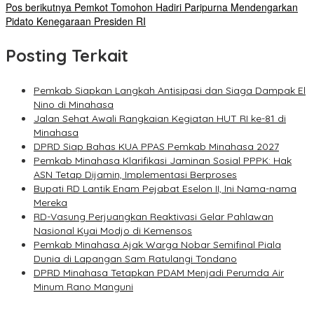
Pos berikutnya
Pemkot Tomohon Hadiri Paripurna Mendengarkan
Pidato Kenegaraan Presiden RI
Posting Terkait
Pemkab Siapkan Langkah Antisipasi dan Siaga Dampak El
Nino di Minahasa
Jalan Sehat Awali Rangkaian Kegiatan HUT RI ke-81 di
Minahasa
DPRD Siap Bahas KUA PPAS Pemkab Minahasa 2027
Pemkab Minahasa Klarifikasi Jaminan Sosial PPPK: Hak
ASN Tetap Dijamin, Implementasi Berproses
Bupati RD Lantik Enam Pejabat Eselon II, Ini Nama-nama
Mereka
RD-Vasung Perjuangkan Reaktivasi Gelar Pahlawan
Nasional Kyai Modjo di Kemensos
Pemkab Minahasa Ajak Warga Nobar Semifinal Piala
Dunia di Lapangan Sam Ratulangi Tondano
DPRD Minahasa Tetapkan PDAM Menjadi Perumda Air
Minum Rano Manguni