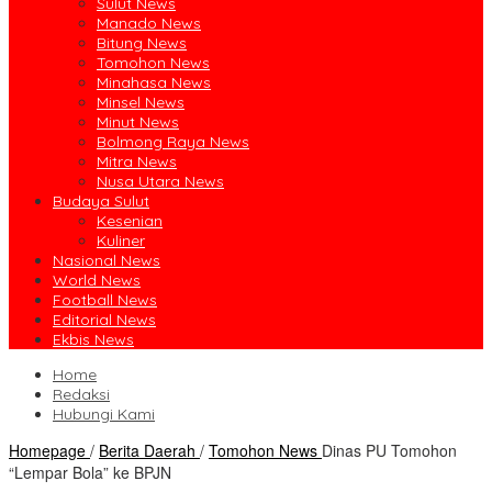
Sulut News
Manado News
Bitung News
Tomohon News
Minahasa News
Minsel News
Minut News
Bolmong Raya News
Mitra News
Nusa Utara News
Budaya Sulut
Kesenian
Kuliner
Nasional News
World News
Football News
Editorial News
Ekbis News
Home
Redaksi
Hubungi Kami
Homepage
/
Berita Daerah
/
Tomohon News
Dinas PU Tomohon
“Lempar Bola” ke BPJN