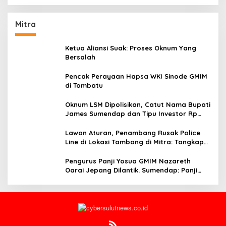
Mitra
Ketua Aliansi Suak: Proses Oknum Yang
Bersalah
Pencak Perayaan Hapsa WKI Sinode GMIM
di Tombatu
Oknum LSM Dipolisikan, Catut Nama Bupati
James Sumendap dan Tipu Investor Rp
200 Juta
Lawan Aturan, Penambang Rusak Police
Line di Lokasi Tambang di Mitra: Tangkap
Mereka!!
Pengurus Panji Yosua GMIM Nazareth
Oarai Jepang Dilantik. Sumendap: Panji
Yosua harus Menjaga Dan Melindungi
Jemaat