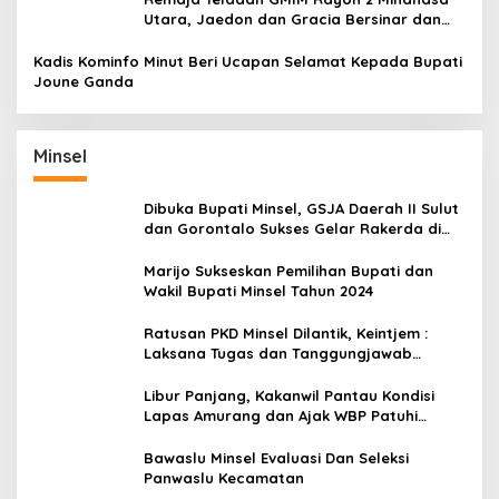
Utara, Jaedon dan Gracia Bersinar dan
Raih Gelar Bergengsi
Kadis Kominfo Minut Beri Ucapan Selamat Kepada Bupati
Joune Ganda
Minsel
Dibuka Bupati Minsel, GSJA Daerah II Sulut
dan Gorontalo Sukses Gelar Rakerda di
Amurang
Marijo Sukseskan Pemilihan Bupati dan
Wakil Bupati Minsel Tahun 2024
Ratusan PKD Minsel Dilantik, Keintjem :
Laksana Tugas dan Tanggungjawab
Dengan Baik
Libur Panjang, Kakanwil Pantau Kondisi
Lapas Amurang dan Ajak WBP Patuhi
Aturan Yang Berlaku
Bawaslu Minsel Evaluasi Dan Seleksi
Panwaslu Kecamatan