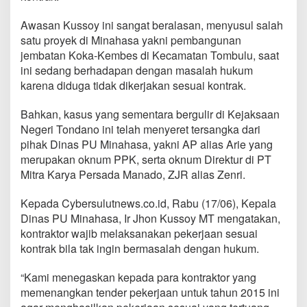
n
t
Awasan Kussoy ini sangat beralasan, menyusul salah
r
satu proyek di Minahasa yakni pembangunan
a
jembatan Koka-Kembes di Kecamatan Tombulu, saat
k
t
ini sedang berhadapan dengan masalah hukum
o
karena diduga tidak dikerjakan sesuai kontrak.
r
,
Bahkan, kasus yang sementara bergulir di Kejaksaan
H
Negeri Tondano ini telah menyeret tersangka dari
a
s
pihak Dinas PU Minahasa, yakni AP alias Arie yang
i
merupakan oknum PPK, serta oknum Direktur di PT
l
Mitra Karya Persada Manado, ZJR alias Zenri.
P
e
Kepada Cybersulutnews.co.id, Rabu (17/06), Kepala
k
e
Dinas PU Minahasa, Ir Jhon Kussoy MT mengatakan,
r
kontraktor wajib melaksanakan pekerjaan sesuai
j
kontrak bila tak ingin bermasalah dengan hukum.
a
a
“Kami menegaskan kepada para kontraktor yang
n
H
memenangkan tender pekerjaan untuk tahun 2015 ini
a