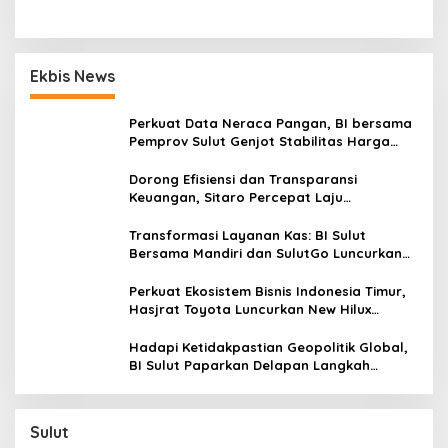
Ekbis News
Perkuat Data Neraca Pangan, BI bersama
Pemprov Sulut Genjot Stabilitas Harga
dan Kendalikan Inflasi
Dorong Efisiensi dan Transparansi
Keuangan, Sitaro Percepat Laju
Digitalisasi Transaksi Bersama BI Sulut
Transformasi Layanan Kas: BI Sulut
Bersama Mandiri dan SulutGo Luncurkan
Sentra Kas Mitra Utama, Jangkau Wilayah
Kepulauan
Perkuat Ekosistem Bisnis Indonesia Timur,
Hasjrat Toyota Luncurkan New Hilux
Generasi ke-9 di Manado
Hadapi Ketidakpastian Geopolitik Global,
BI Sulut Paparkan Delapan Langkah
Strategis Perkuat Rupiah dan Stabilitas
Ekonomi
Sulut