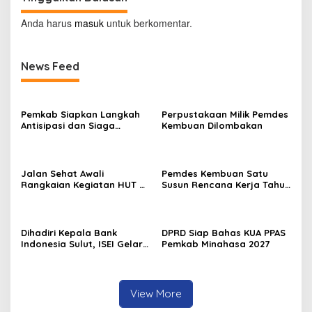
Anda harus
masuk
untuk berkomentar.
News Feed
Pemkab Siapkan Langkah
Perpustakaan Milik Pemdes
Antisipasi dan Siaga
Kembuan Dilombakan
Dampak El Nino di
Minahasa
Jalan Sehat Awali
Pemdes Kembuan Satu
Rangkaian Kegiatan HUT RI
Susun Rencana Kerja Tahun
ke-81 di Minahasa
2027
Dihadiri Kepala Bank
DPRD Siap Bahas KUA PPAS
Indonesia Sulut, ISEI Gelar
Pemkab Minahasa 2027
Penyuluhan Ekonomi di
Minahasa
View More