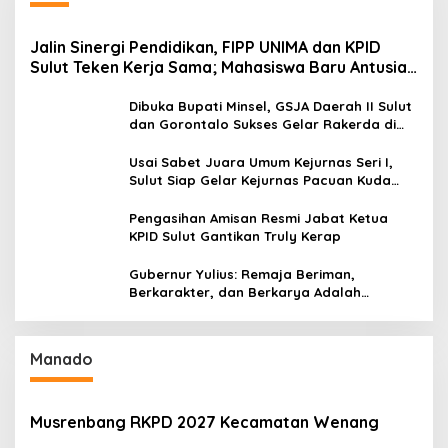
Jalin Sinergi Pendidikan, FIPP UNIMA dan KPID
Sulut Teken Kerja Sama; Mahasiswa Baru Antusias
Serap Materi Literasi Penyiaran
Dibuka Bupati Minsel, GSJA Daerah II Sulut
dan Gorontalo Sukses Gelar Rakerda di
Amurang
Usai Sabet Juara Umum Kejurnas Seri I,
Sulut Siap Gelar Kejurnas Pacuan Kuda
Seri II Piala Presiden di Tompaso
Pengasihan Amisan Resmi Jabat Ketua
KPID Sulut Gantikan Truly Kerap
Gubernur Yulius: Remaja Beriman,
Berkarakter, dan Berkarya Adalah
Kekuatan Sulawesi Utara
Manado
Musrenbang RKPD 2027 Kecamatan Wenang