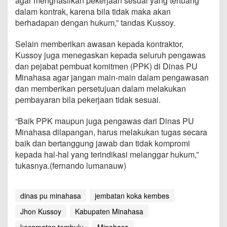
agar menghasilkan pekerjaan sesuai yang tertuang
r
dalam kontrak, karena bila tidak maka akan
u
berhadapan dengan hukum,” tandas Kussoy.
s
S
e
Selain memberikan awasan kepada kontraktor,
s
Kussoy juga menegaskan kepada seluruh pengawas
u
dan pejabat pembuat komitmen (PPK) di Dinas PU
a
Minahasa agar jangan main-main dalam pengawasan
i
S
dan memberikan persetujuan dalam melakukan
p
pembayaran bila pekerjaan tidak sesuai.
e
s
“Baik PPK maupun juga pengawas dari Dinas PU
i
Minahasa dilapangan, harus melakukan tugas secara
k
a
baik dan bertanggung jawab dan tidak kompromi
s
kepada hal-hal yang terindikasi melanggar hukum,”
i
tukasnya.(fernando lumanauw)
dinas pu minahasa
jembatan koka kembes
Jhon Kussoy
Kabupaten Minahasa