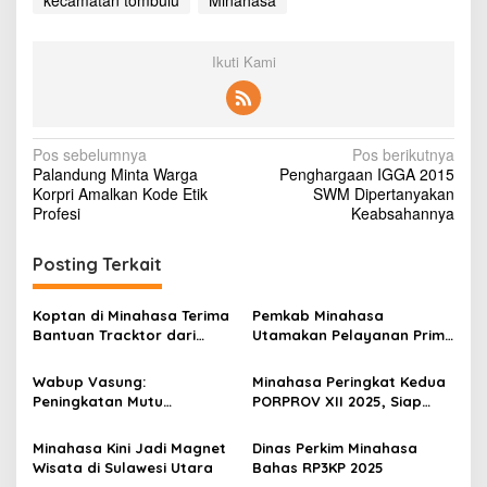
kecamatan tombulu
Minahasa
Ikuti Kami
N
Pos sebelumnya
Pos berikutnya
Palandung Minta Warga
Penghargaan IGGA 2015
a
Korpri Amalkan Kode Etik
SWM Dipertanyakan
v
Profesi
Keabsahannya
i
Posting Terkait
g
a
Koptan di Minahasa Terima
Pemkab Minahasa
s
Bantuan Tracktor dari
Utamakan Pelayanan Prima
Gubernur, Dukung
Kepada Masyarakat
i
Ketahanan Pangan
Wabup Vasung:
Minahasa Peringkat Kedua
p
Peningkatan Mutu
PORPROV XII 2025, Siap
Pendidikan Jadi Prioritas
Jadi Tuan Rumah
o
Minahasa Kini Jadi Magnet
Dinas Perkim Minahasa
s
Wisata di Sulawesi Utara
Bahas RP3KP 2025