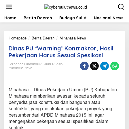
L
e
w
a
Home
Berita Daerah
Budaya Sulut
Nasional News
t
i
k
Homepage
/
Berita Daerah
/
Minahasa News
D
e
i
k
Dinas PU ‘Warning’ Kontraktor, Hasil
n
o
a
n
Pekerjaan Harus Sesuai Spesikasi
s
t
P
e
Fernando Lumanauw
Juni 17, 2015
Minahasa News
U
n
'
W
a
Minahasa – Dinas Pekerjaan Umum (PU) Kabupaten
r
n
Minahasa memberikan awasan kepada seluruh
i
penyedia jasa konstruksi dan bangunan atau
n
kontraktor, yang melakukan pekerjaan proyek yang
g
bersumber dari APBD Minahasa 2015 ini, agar
'
mengerjakan pekerjaan sesuai spesifikasi dalam
K
o
kontrak.