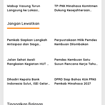
Wabup Vasung Turun
TP-PKK Minahasa Komitmen
Langsung ke Lokasi
Dukung Kesejahteraan
Bencana di Tikela
Masyarakat Lewat
Program Terstruktur
Jangan Lewatkan
Pemkab Siapkan Langkah
Perpustakaan Milik Pemdes
Antisipasi dan Siaga
Kembuan Dilombakan
Dampak El Nino di
Minahasa
Jalan Sehat Awali
Pemdes Kembuan Satu
Rangkaian Kegiatan HUT RI
Susun Rencana Kerja Tahun
ke-81 di Minahasa
2027
Dihadiri Kepala Bank
DPRD Siap Bahas KUA PPAS
Indonesia Sulut, ISEI Gelar
Pemkab Minahasa 2027
Penyuluhan Ekonomi di
Minahasa
Tinggalkan Balasan