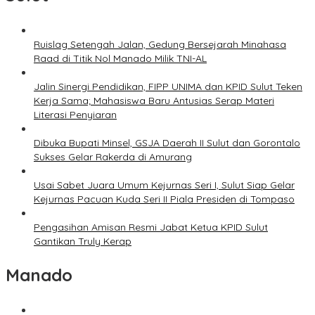
Ruislag Setengah Jalan, Gedung Bersejarah Minahasa
Raad di Titik Nol Manado Milik TNI-AL
Jalin Sinergi Pendidikan, FIPP UNIMA dan KPID Sulut Teken
Kerja Sama; Mahasiswa Baru Antusias Serap Materi
Literasi Penyiaran
Dibuka Bupati Minsel, GSJA Daerah II Sulut dan Gorontalo
Sukses Gelar Rakerda di Amurang
Usai Sabet Juara Umum Kejurnas Seri I, Sulut Siap Gelar
Kejurnas Pacuan Kuda Seri II Piala Presiden di Tompaso
Pengasihan Amisan Resmi Jabat Ketua KPID Sulut
Gantikan Truly Kerap
Manado