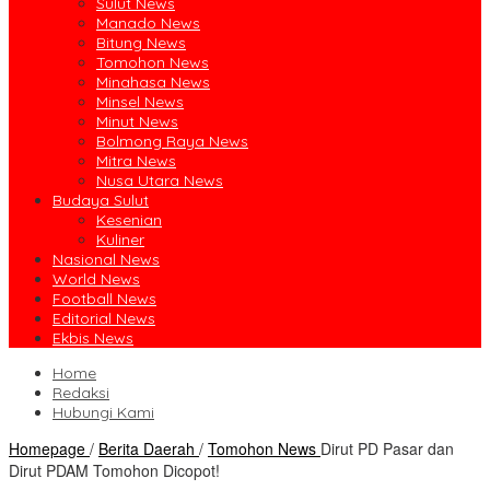
Sulut News
Manado News
Bitung News
Tomohon News
Minahasa News
Minsel News
Minut News
Bolmong Raya News
Mitra News
Nusa Utara News
Budaya Sulut
Kesenian
Kuliner
Nasional News
World News
Football News
Editorial News
Ekbis News
Home
Redaksi
Hubungi Kami
Homepage
/
Berita Daerah
/
Tomohon News
Dirut PD Pasar dan
Dirut PDAM Tomohon Dicopot!