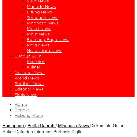
Sulut News
Manado News
Bitung News
Tomohon News
Minahasa News
Minsel News
Minut News
Bolmong Raya News
Mitra News
Nusa Utara News
Budaya Sulut
Kesenian
Kuliner
Nasional News
World News
Football News
Editorial News
Ekbis News
Home
Redaksi
Hubungi Kami
Homepage
/
Berita Daerah
/
Minahasa News
Diskominfo Gelar
Rakor Data dan Informasi Berbasis Digital