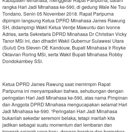
Kabupaten Minahasa, menggelar Rapat Paripurna, dalam
rangka Hari Jadi Minahasa ke-590, di gedung Wale Ne Tou
Tondano, Senin 05 November 2018. Rapat Paripurna
dipimpin langsung Ketua DPRD Minahasa James Rawung
SH, didampingi Wakil Ketua Ventje Mawuntu dan Ivonne
Adries, serta Sekretaris DPRD Minahasa Dr Christian Vicky
Tanor MSi ini, dan dihadiri Wakil Gubernur Sulawesi Utara
(Sulut) Drs Steven OE Kandouw, Bupati Minahasa Ir Royke
Oktavian Roring MSi, serta Wakil Bupati Minahasa Robby
Dondokambey SSi.
Ketua DPRD James Rawung saat memimpin Rapat
Paripurna ini menyampaikan bahwa, sehubungan dengan
peringatan Hari Jadi Minahasa ke-590, atas nama Pimpinan
dan Anggota DPRD Minahasa mengucapakan selamat Hari
Jadi Minahasa ke-590. “Peringatan Hari Jadi Minahasa
bukanlah sekedar seremoni belaka, tetapi marilah kita
jadikan sebagai suatu momentum dari lembaran dan
tonggak sejarah yang baru, dengan berakar dan bermakna