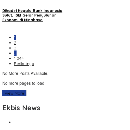
Dihadiri Kepala Bank Indonesia
Sulut, ISEI Gelar Penyuluhan
Ekonomi di Minahasa
1
2
3
…
1,044
Berikutnya
No More Posts Available.
No more pages to load.
View More
Ekbis News