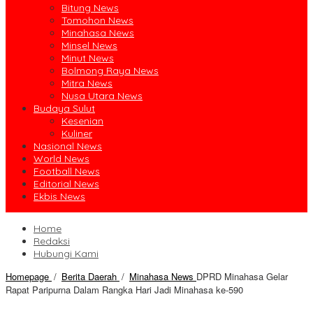
Bitung News
Tomohon News
Minahasa News
Minsel News
Minut News
Bolmong Raya News
Mitra News
Nusa Utara News
Budaya Sulut
Kesenian
Kuliner
Nasional News
World News
Football News
Editorial News
Ekbis News
Home
Redaksi
Hubungi Kami
Homepage
/
Berita Daerah
/
Minahasa News
DPRD Minahasa Gelar
Rapat Paripurna Dalam Rangka Hari Jadi Minahasa ke-590