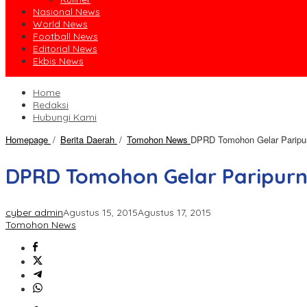
Nasional News
World News
Football News
Editorial News
Ekbis News
Home
Redaksi
Hubungi Kami
Homepage
/
Berita Daerah
/
Tomohon News
DPRD Tomohon Gelar Paripur
DPRD Tomohon Gelar Paripurn
cyber admin
Agustus 15, 2015
Agustus 17, 2015
Tomohon News