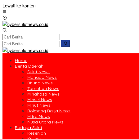
Lewati ke konten
Home
Berita Daerah
Sulut News
Manado News
Bitung News
Tomohon News
Minahasa News
Minsel News
Minut News
Bolmong Raya News
Mitra News
Nusa Utara News
Budaya Sulut
Kesenian
Kuliner