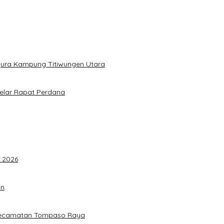
gura Kampung Titiwungen Utara
elar Rapat Perdana
F 2026
an
 Kecamatan Tompaso Raya