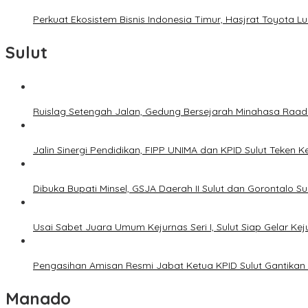
Perkuat Ekosistem Bisnis Indonesia Timur, Hasjrat Toyota L
Sulut
Ruislag Setengah Jalan, Gedung Bersejarah Minahasa Raad d
Jalin Sinergi Pendidikan, FIPP UNIMA dan KPID Sulut Teken 
Dibuka Bupati Minsel, GSJA Daerah II Sulut dan Gorontalo 
Usai Sabet Juara Umum Kejurnas Seri I, Sulut Siap Gelar Ke
Pengasihan Amisan Resmi Jabat Ketua KPID Sulut Gantikan 
Manado