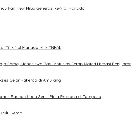
uncurkan New Hilux Generasi ke-9 di Manado
i Titik Nol Manado Milik TNI-AL
Kerja Sama; Mahasiswa Baru Antusias Serap Materi Literasi Penyiara
Sukses Gelar Rakerda di Amurang
jurnas Pacuan Kuda Seri II Piala Presiden di Tompaso
Truly Kerap