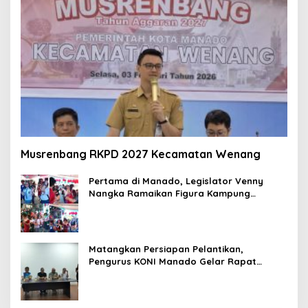
Musrenbang RKPD 2027 Kecamatan Wenang
Pertama di Manado, Legislator Venny
Nangka Ramaikan Figura Kampung
Titiwungen Utara
Matangkan Persiapan Pelantikan,
Pengurus KONI Manado Gelar Rapat
Perdana