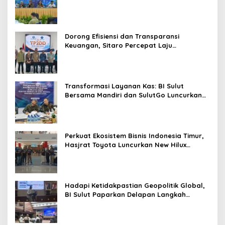
dan Kendalikan Inflasi
Dorong Efisiensi dan Transparansi
Keuangan, Sitaro Percepat Laju
Digitalisasi Transaksi Bersama BI Sulut
Transformasi Layanan Kas: BI Sulut
Bersama Mandiri dan SulutGo Luncurkan
Sentra Kas Mitra Utama, Jangkau Wilayah
Kepulauan
Perkuat Ekosistem Bisnis Indonesia Timur,
Hasjrat Toyota Luncurkan New Hilux
Generasi ke-9 di Manado
Hadapi Ketidakpastian Geopolitik Global,
BI Sulut Paparkan Delapan Langkah
Strategis Perkuat Rupiah dan Stabilitas
Ekonomi