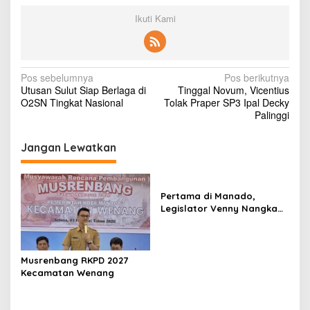
a
Ikuti Kami
s
i
o
n
a
N
Pos sebelumnya
Pos berikutnya
l
Utusan Sulut Siap Berlaga di
Tinggal Novum, Vicentius
a
O2SN Tingkat Nasional
Tolak Praper SP3 Ipal Decky
v
Palinggi
i
Jangan Lewatkan
g
a
s
Pertama di Manado,
Legislator Venny Nangka
i
Ramaikan Figura Kampung
p
Titiwungen Utara
o
Musrenbang RKPD 2027
s
Kecamatan Wenang