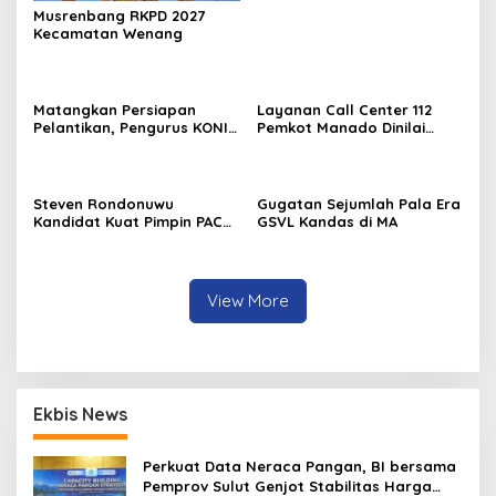
Musrenbang RKPD 2027
Kecamatan Wenang
Matangkan Persiapan
Layanan Call Center 112
Pelantikan, Pengurus KONI
Pemkot Manado Dinilai
Manado Gelar Rapat
Sangat Membantu
Perdana
Masyarakat
Steven Rondonuwu
Gugatan Sejumlah Pala Era
Kandidat Kuat Pimpin PAC
GSVL Kandas di MA
PDIP Sario
View More
Ekbis News
Perkuat Data Neraca Pangan, BI bersama
Pemprov Sulut Genjot Stabilitas Harga