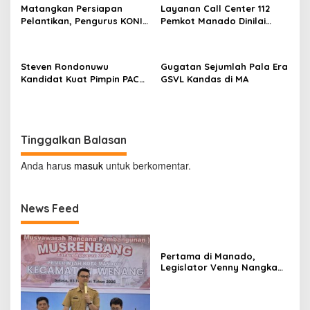
Matangkan Persiapan
Layanan Call Center 112
Pelantikan, Pengurus KONI
Pemkot Manado Dinilai
Manado Gelar Rapat
Sangat Membantu
Perdana
Masyarakat
Steven Rondonuwu
Gugatan Sejumlah Pala Era
Kandidat Kuat Pimpin PAC
GSVL Kandas di MA
PDIP Sario
Tinggalkan Balasan
Anda harus
masuk
untuk berkomentar.
News Feed
Pertama di Manado,
Legislator Venny Nangka
Ramaikan Figura Kampung
Titiwungen Utara