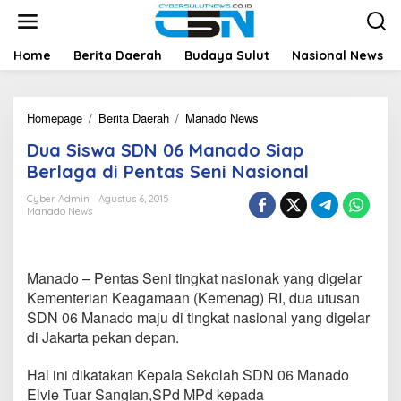
L
e
w
a
Home
Berita Daerah
Budaya Sulut
Nasional News
t
i
k
Homepage
/
Berita Daerah
/
Manado News
D
e
u
k
Dua Siswa SDN 06 Manado Siap
a
o
S
n
Berlaga di Pentas Seni Nasional
i
t
s
e
Cyber Admin
Agustus 6, 2015
Manado News
w
n
a
S
D
Manado – Pentas Seni tingkat nasionak yang digelar
N
0
Kementerian Keagamaan (Kemenag) RI, dua utusan
6
SDN 06 Manado maju di tingkat nasional yang digelar
M
di Jakarta pekan depan.
a
n
Hal ini dikatakan Kepala Sekolah SDN 06 Manado
a
d
Elvie Tuar Sangian,SPd MPd kepada