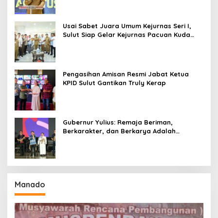
Usai Sabet Juara Umum Kejurnas Seri I,
Sulut Siap Gelar Kejurnas Pacuan Kuda
Seri II Piala Presiden di Tompaso
Pengasihan Amisan Resmi Jabat Ketua
KPID Sulut Gantikan Truly Kerap
Gubernur Yulius: Remaja Beriman,
Berkarakter, dan Berkarya Adalah
Kekuatan Sulawesi Utara
Manado