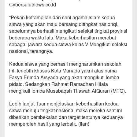
o
Cybersulutnews.co.id
S
i
“Pekan ketrampilan dan seni agama islam kedua
a
siswa yang akan maju bersaing ditingkat nasionql,
p
B
sebelumnya berhasil mengikuti seleksi tingkat provinsi
e
beberapa waktu lalu. Maka keberhasilan merebut
r
sebagai jawara kedua siswa kelas V Mengikuti seleksi
l
nasional,”terangnya.
a
g
a
Kedua siswa yang berhasil mengharumkan sekolah
d
ini, terlebih khusus Kota Manado yakni atas nama
i
Fasya Erlinda Arsyada yang akan mengikuti lomba
P
pidato. Sedangkan Rahmat Ramadhan Hilala
e
mengikuti lomba Musabaqah Tilawah AlQuran (MTQ).
n
t
a
Lebih lanjut Tuar menjelaskan keberhasilan kedua
s
siswa menuju tingkat nasional maka mereka saat ini
S
diberikan pembekalan dan target tentunya keduanya
e
memperoleh hasil yang terbaik. (tian)
n
i
N