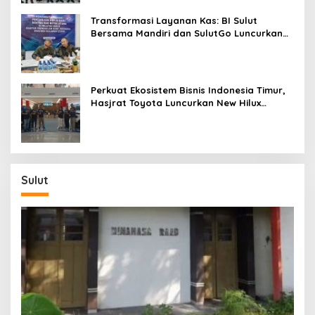
Transformasi Layanan Kas: BI Sulut
Bersama Mandiri dan SulutGo Luncurkan
Sentra Kas Mitra Utama, Jangkau Wilayah
Kepulauan
Perkuat Ekosistem Bisnis Indonesia Timur,
Hasjrat Toyota Luncurkan New Hilux
Generasi ke-9 di Manado
Sulut