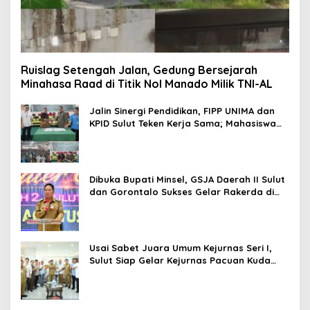
Ruislag Setengah Jalan, Gedung Bersejarah
Minahasa Raad di Titik Nol Manado Milik TNI-AL
Jalin Sinergi Pendidikan, FIPP UNIMA dan
KPID Sulut Teken Kerja Sama; Mahasiswa
Baru Antusias Serap Materi Literasi
Penyiaran
Dibuka Bupati Minsel, GSJA Daerah II Sulut
dan Gorontalo Sukses Gelar Rakerda di
Amurang
Usai Sabet Juara Umum Kejurnas Seri I,
Sulut Siap Gelar Kejurnas Pacuan Kuda
Seri II Piala Presiden di Tompaso