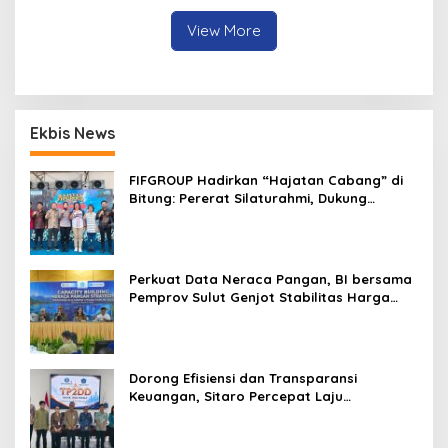
View More
Ekbis News
FIFGROUP Hadirkan “Hajatan Cabang” di
Bitung: Pererat Silaturahmi, Dukung
Ekonomi Lokal & Tawarkan Beragam
Promo Khusus
Perkuat Data Neraca Pangan, BI bersama
Pemprov Sulut Genjot Stabilitas Harga
dan Kendalikan Inflasi
Dorong Efisiensi dan Transparansi
Keuangan, Sitaro Percepat Laju
Digitalisasi Transaksi Bersama BI Sulut