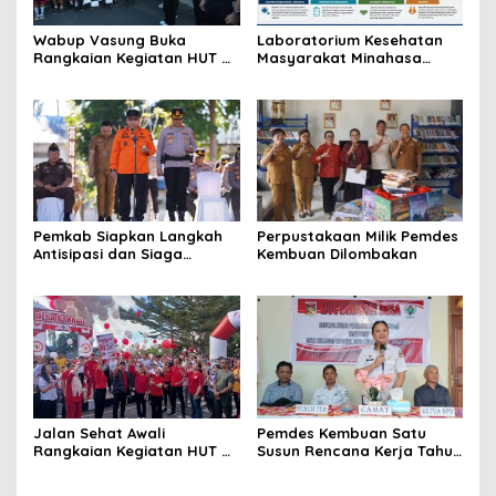
Wabup Vasung Buka
Laboratorium Kesehatan
Rangkaian Kegiatan HUT RI
Masyarakat Minahasa
ke-81 di Kecamatan
Segera Beroperasi, Ini
Tompaso Raya
Kegunaannya
Pemkab Siapkan Langkah
Perpustakaan Milik Pemdes
Antisipasi dan Siaga
Kembuan Dilombakan
Dampak El Nino di
Minahasa
Jalan Sehat Awali
Pemdes Kembuan Satu
Rangkaian Kegiatan HUT RI
Susun Rencana Kerja Tahun
ke-81 di Minahasa
2027