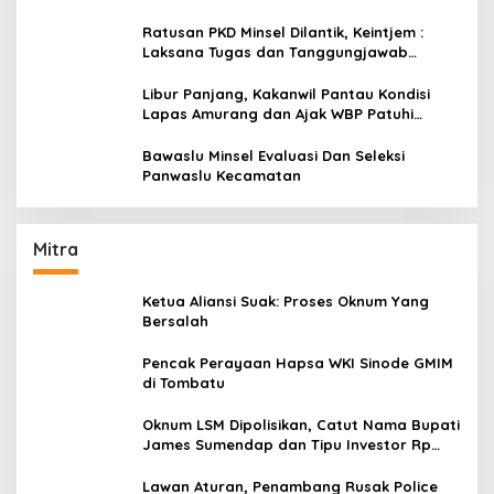
Ratusan PKD Minsel Dilantik, Keintjem :
Laksana Tugas dan Tanggungjawab
Dengan Baik
Libur Panjang, Kakanwil Pantau Kondisi
Lapas Amurang dan Ajak WBP Patuhi
Aturan Yang Berlaku
Bawaslu Minsel Evaluasi Dan Seleksi
Panwaslu Kecamatan
Mitra
Ketua Aliansi Suak: Proses Oknum Yang
Bersalah
Pencak Perayaan Hapsa WKI Sinode GMIM
di Tombatu
Oknum LSM Dipolisikan, Catut Nama Bupati
James Sumendap dan Tipu Investor Rp
200 Juta
Lawan Aturan, Penambang Rusak Police