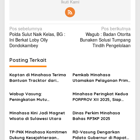
Ikuti Kami
N
Pos sebelumnya
Pos berikutnya
Polda Sulut Naik Kelas, BG :
Wagub : Badan Otorita
a
Ini Berkat Loby Olly
Bunaken Solusi Tumpang
v
Dondokambey
Tindih Pengelolaan
i
Posting Terkait
g
a
Koptan di Minahasa Terima
Pemkab Minahasa
s
Bantuan Tracktor dari
Utamakan Pelayanan Prima
Gubernur, Dukung
Kepada Masyarakat
i
Ketahanan Pangan
Wabup Vasung:
Minahasa Peringkat Kedua
p
Peningkatan Mutu
PORPROV XII 2025, Siap
Pendidikan Jadi Prioritas
Jadi Tuan Rumah
o
Minahasa Kini Jadi Magnet
Dinas Perkim Minahasa
s
Wisata di Sulawesi Utara
Bahas RP3KP 2025
TP-PKK Minahasa Komitmen
RD-Vasung Dengarkan
Dukung Kesejahteraan
Pidato Gubernur di Rapat