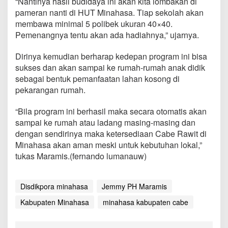
“Nantinya hasil budidaya ini akan kita lombakan di
a
pameran nanti di HUT Minahasa. Tiap sekolah akan
h
membawa minimal 5 polibek ukuran 40×40.
a
s
Pemenangnya tentu akan ada hadiahnya,” ujarnya.
a
W
Dirinya kemudian berharap kedepan program ini bisa
a
sukses dan akan sampai ke rumah-rumah anak didik
j
sebagai bentuk pemanfaatan lahan kosong di
i
b
pekarangan rumah.
T
a
“Bila program ini berhasil maka secara otomatis akan
n
sampai ke rumah atau ladang masing-masing dan
a
dengan sendirinya maka ketersediaan Cabe Rawit di
m
C
Minahasa akan aman meski untuk kebutuhan lokal,”
a
tukas Maramis.(fernando lumanauw)
b
e
Disdikpora minahasa
Jemmy PH Maramis
Kabupaten Minahasa
minahasa kabupaten cabe