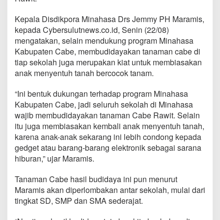
a
t
Kepala Disdikpora Minahasa Drs Jemmy PH Maramis,
e
kepada Cybersulutnews.co.id, Senin (22/08)
n
C
mengatakan, selain mendukung program Minahasa
a
Kabupaten Cabe, membudidayakan tanaman cabe di
b
tiap sekolah juga merupakan kiat untuk membiasakan
e
anak menyentuh tanah bercocok tanam.
,
T
i
“Ini bentuk dukungan terhadap program Minahasa
a
Kabupaten Cabe, jadi seluruh sekolah di Minahasa
p
wajib membudidayakan tanaman Cabe Rawit. Selain
S
itu juga membiasakan kembali anak menyentuh tanah,
e
karena anak-anak sekarang ini lebih condong kepada
k
o
gedget atau barang-barang elektronik sebagai sarana
l
hiburan,” ujar Maramis.
a
h
Tanaman Cabe hasil budidaya ini pun menurut
d
Maramis akan diperlombakan antar sekolah, mulai dari
i
M
tingkat SD, SMP dan SMA sederajat.
i
n