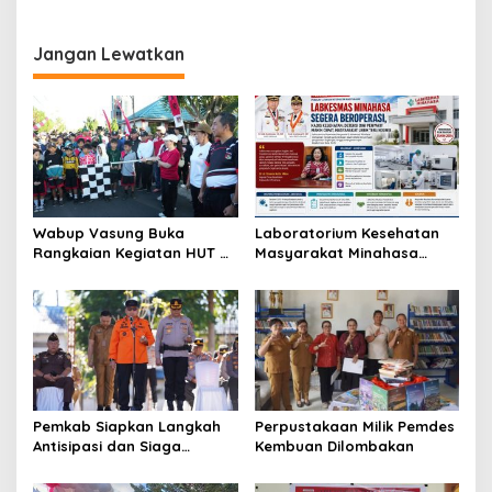
Masyarakat Lewat
Paripurna DPRD Sulut
Program Terstruktur
Jangan Lewatkan
Wabup Vasung Buka
Laboratorium Kesehatan
Rangkaian Kegiatan HUT RI
Masyarakat Minahasa
ke-81 di Kecamatan
Segera Beroperasi, Ini
Tompaso Raya
Kegunaannya
Pemkab Siapkan Langkah
Perpustakaan Milik Pemdes
Antisipasi dan Siaga
Kembuan Dilombakan
Dampak El Nino di
Minahasa