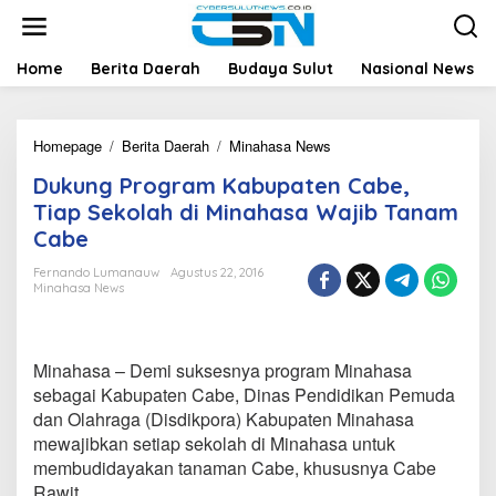
L
e
w
a
Home
Berita Daerah
Budaya Sulut
Nasional News
t
i
k
Homepage
/
Berita Daerah
/
Minahasa News
D
e
u
k
Dukung Program Kabupaten Cabe,
k
o
u
n
Tiap Sekolah di Minahasa Wajib Tanam
n
t
Cabe
g
e
P
n
Fernando Lumanauw
Agustus 22, 2016
r
Minahasa News
o
g
r
a
Minahasa – Demi suksesnya program Minahasa
m
sebagai Kabupaten Cabe, Dinas Pendidikan Pemuda
K
dan Olahraga (Disdikpora) Kabupaten Minahasa
a
mewajibkan setiap sekolah di Minahasa untuk
b
u
membudidayakan tanaman Cabe, khususnya Cabe
p
Rawit.