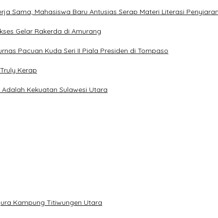
Kerja Sama; Mahasiswa Baru Antusias Serap Materi Literasi Penyiara
Sukses Gelar Rakerda di Amurang
jurnas Pacuan Kuda Seri II Piala Presiden di Tompaso
Truly Kerap
a Adalah Kekuatan Sulawesi Utara
gura Kampung Titiwungen Utara