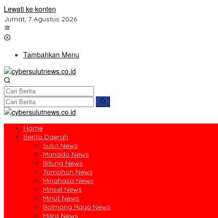
Lewati ke konten
Jumat, 7 Agustus 2026
Tambahkan Menu
Home
Berita Daerah
Sulut News
Manado News
Bitung News
Tomohon News
Minahasa News
Minsel News
Minut News
Bolmong Raya News
Mitra News