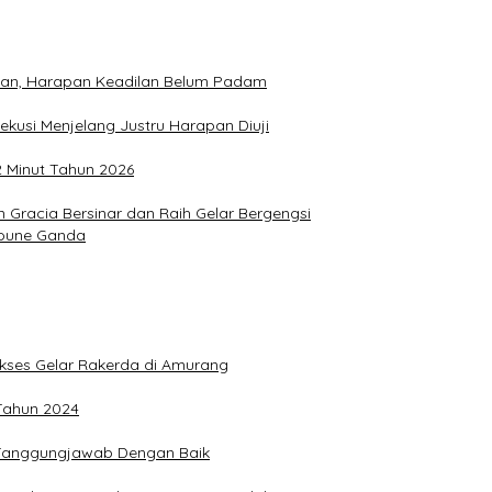
hkan, Harapan Keadilan Belum Padam
ekusi Menjelang Justru Harapan Diuji
2 Minut Tahun 2026
Gracia Bersinar dan Raih Gelar Bergengsi
Joune Ganda
Sukses Gelar Rakerda di Amurang
 Tahun 2024
n Tanggungjawab Dengan Baik