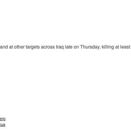
t other targets across Iraq late on Thursday, killing at least
ero
cus