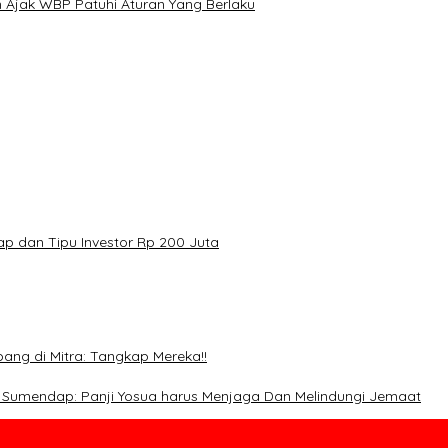
 Ajak WBP Patuhi Aturan Yang Berlaku
p dan Tipu Investor Rp 200 Juta
ang di Mitra: Tangkap Mereka!!
. Sumendap: Panji Yosua harus Menjaga Dan Melindungi Jemaat