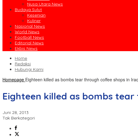
Nusa Utara News
Budaya Sulut
Kesenian
Kuliner
Nasional News
World News
Football News
Editorial News
Ekbis News
Home
Redaksi
Hubungi Kami
Homepage
Eighteen killed as bombs tear through coffee shops in Ira
Eighteen killed as bombs tear 
Juni 28, 2013
Tak Berkategori