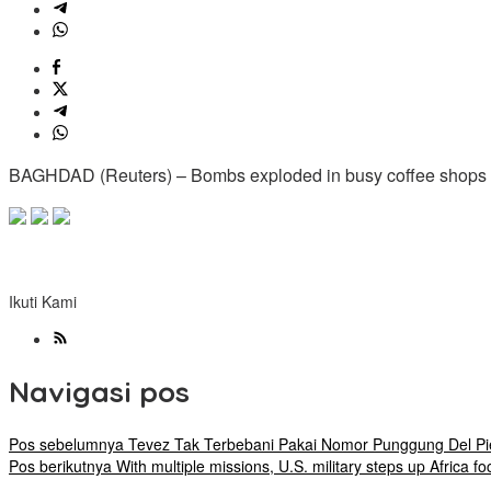
BAGHDAD (Reuters) – Bombs exploded in busy coffee shops and a
Ikuti Kami
Navigasi pos
Pos sebelumnya
Tevez Tak Terbebani Pakai Nomor Punggung Del Pi
Pos berikutnya
With multiple missions, U.S. military steps up Africa fo