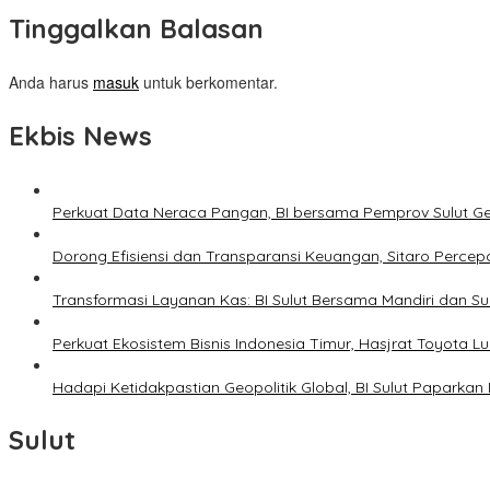
Tinggalkan Balasan
Anda harus
masuk
untuk berkomentar.
Ekbis News
Perkuat Data Neraca Pangan, BI bersama Pemprov Sulut Genj
Dorong Efisiensi dan Transparansi Keuangan, Sitaro Percepat
Transformasi Layanan Kas: BI Sulut Bersama Mandiri dan S
Perkuat Ekosistem Bisnis Indonesia Timur, Hasjrat Toyota L
Hadapi Ketidakpastian Geopolitik Global, BI Sulut Paparkan
Sulut