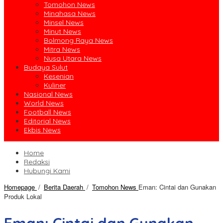
Tomohon News
Minahasa News
Minsel News
Minut News
Bolmong Raya News
Mitra News
Nusa Utara News
Budaya Sulut
Kesenian
Kuliner
Nasional News
World News
Football News
Editorial News
Ekbis News
Home
Redaksi
Hubungi Kami
Homepage
/
Berita Daerah
/
Tomohon News
Eman: Cintai dan Gunakan
Produk Lokal