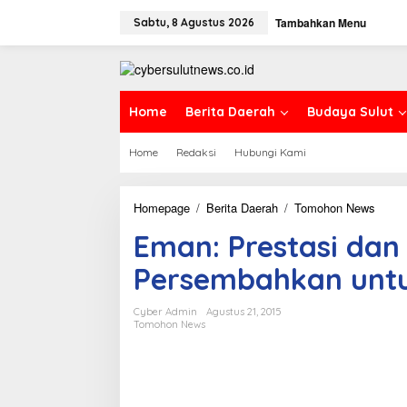
L
Tambahkan Menu
e
Sabtu, 8 Agustus 2026
w
a
t
i
k
Home
Berita Daerah
Budaya Sulut
e
k
Home
Redaksi
Hubungi Kami
o
n
t
e
Homepage
/
Berita Daerah
/
Tomohon News
E
n
m
Eman: Prestasi da
a
n
Persembahkan unt
:
P
r
Cyber Admin
Agustus 21, 2015
e
Tomohon News
s
t
a
s
i