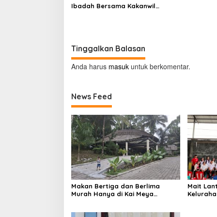
Ibadah Bersama Kakanwil
Kemenkumham Sulut
Tinggalkan Balasan
Anda harus
masuk
untuk berkomentar.
News Feed
Makan Bertiga dan Berlima
Mait Lan
Murah Hanya di Kai Meya
Kelurah
Tomohon
Tengah