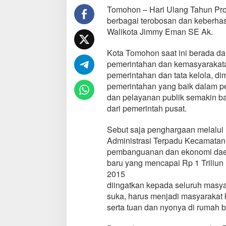
d
Tomohon – Hari Ulang Tahun Pro
a
berbagai terobosan dan keberha
n
Walikota Jimmy Eman SE Ak.
P
e
Kota Tomohon saat ini berada da
n
g
pemerintahan dan kemasyarakata
h
pemerintahan dan tata kelola, di
a
pemerintahan yang baik dalam pe
r
dan pelayanan publik semakin b
g
dari pemerintah pusat.
a
a
n
Sebut saja penghargaan melalui 
S
Administrasi Terpadu Kecamatan
a
pembanguanan dan ekonomi daera
y
baru yang mencapai Rp 1 Triliun
a
P
2015
e
diingatkan kepada seluruh masya
r
suka, harus menjadi masyarakat k
s
serta tuan dan nyonya di rumah b
e
m
b