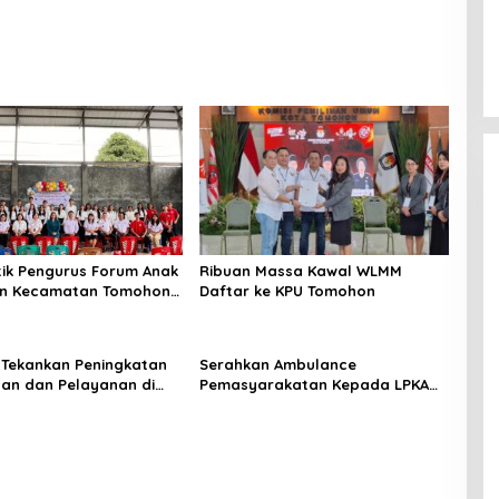
tik Pengurus Forum Anak
Ribuan Massa Kawal WLMM
an Kecamatan Tomohon
Daftar ke KPU Tomohon
 Tekankan Peningkatan
Serahkan Ambulance
inan dan Pelayanan di
Pemasyarakatan Kepada LPKA
ado
Tomohon, Kakanwil: Jaga dan
Rawat dengan Penuh Tanggung
Jawab