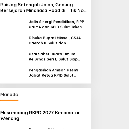
Ruislag Setengah Jalan, Gedung
Bersejarah Minahasa Raad di Titik Nol
Manado Milik TNI-AL
Jalin Sinergi Pendidikan, FIPP
UNIMA dan KPID Sulut Teken
Kerja Sama; Mahasiswa Baru
Antusias Serap Materi Literasi
Dibuka Bupati Minsel, GSJA
Penyiaran
Daerah II Sulut dan
Gorontalo Sukses Gelar
Rakerda di Amurang
Usai Sabet Juara Umum
Kejurnas Seri I, Sulut Siap
Gelar Kejurnas Pacuan Kuda
Seri II Piala Presiden di
Pengasihan Amisan Resmi
Tompaso
Jabat Ketua KPID Sulut
Gantikan Truly Kerap
Manado
Musrenbang RKPD 2027 Kecamatan
Wenang