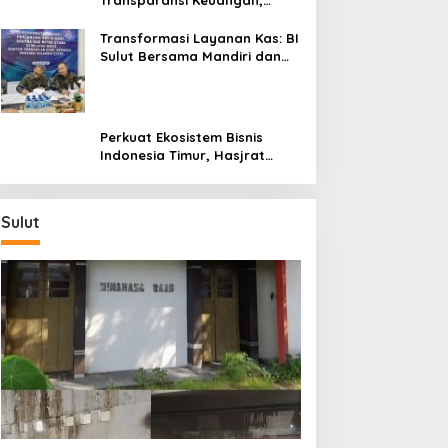
Transparansi Keuangan,
Sitaro Percepat Laju
Digitalisasi Transaksi
Transformasi Layanan Kas: BI
Bersama BI Sulut
Sulut Bersama Mandiri dan
SulutGo Luncurkan Sentra
Kas Mitra Utama, Jangkau
Wilayah Kepulauan
Perkuat Ekosistem Bisnis
Indonesia Timur, Hasjrat
Toyota Luncurkan New Hilux
Generasi ke-9 di Manado
Sulut