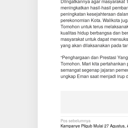
Diingatkannya agar masyarakat 
a
meningkatkan hasil-hasil pemban
h
peningkatan kesejahteraan dala
k
perekonomian Kota. Walikota jug
a
n
Tomohon untuk terus melaksanakan
u
kualitas hidup berbangsa dan b
n
masyarakat untuk dapat mensuk
t
yang akan dilaksanakan pada ta
u
k
W
“Penghargaan dan Prestasi Yang
a
Tomohon. Mari kita pertahankan p
r
semangat segenap jajaran pemeri
g
ungkap Eman saat menjadi irup di
a
T
o
m
o
h
o
n
N
Pos sebelumnya
Kampanye Pilgub Mulai 27 Agustus,