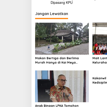
a
Dipasang KPU
v
i
Jangan Lewatkan
g
a
s
i
p
o
Makan Bertiga dan Berlima
Mait Lan
s
Murah Hanya di Kai Meya
Kelurah
Tomohon
Tengah
Kakanwil
Kedisipl
LPP Man
Anak Binaan LPKA Tomohon