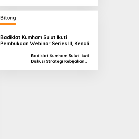
Beroperasi, Ini Kegunaannya
Bitung
Badiklat Kumham Sulut Ikuti
Pembukaan Webinar Series III, Kenali
Potensimu Maksimalkan Performamu
Badiklat Kumham Sulut Ikuti
Diskusi Strategi Kebijakan
Permenkumham No 15 Tahun
2020