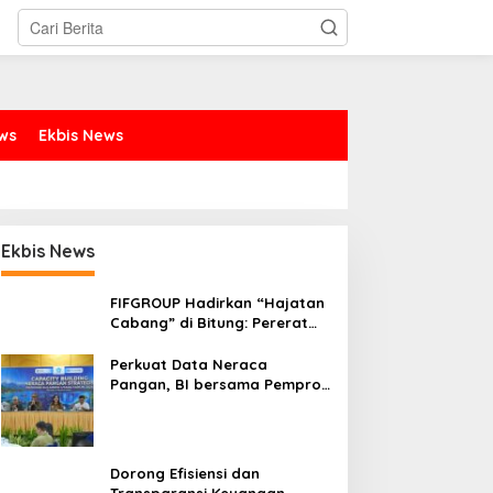
ews
Ekbis News
Ekbis News
FIFGROUP Hadirkan “Hajatan
Cabang” di Bitung: Pererat
Silaturahmi, Dukung Ekonomi
Lokal & Tawarkan Beragam
Perkuat Data Neraca
Promo Khusus
Pangan, BI bersama Pemprov
Sulut Genjot Stabilitas Harga
dan Kendalikan Inflasi
Dorong Efisiensi dan