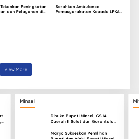
 Tekankan Peningkatan
Serahkan Ambulance
inan dan Pelayanan di
Pemasyarakatan Kepada LPKA
ado
Tomohon, Kakanwil: Jaga dan
Rawat dengan Penuh Tanggung
Jawab
View More
Minsel
Mi
at
Dibuka Bupati Minsel, GSJA
,
Daerah II Sulut dan Gorontalo
dam
Sukses Gelar Rakerda di
Amurang
Marijo Sukseskan Pemilihan
Bupati dan Wakil Bupati Minsel