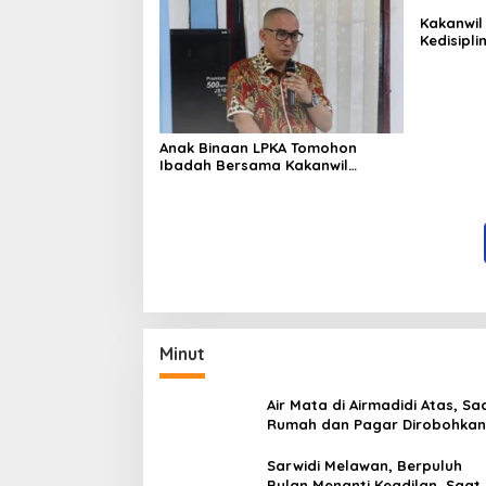
Kakanwil
Kedisipl
LPP Man
Anak Binaan LPKA Tomohon
Ibadah Bersama Kakanwil
Kemenkumham Sulut
Minut
Air Mata di Airmadidi Atas, Sa
Rumah dan Pagar Dirobohkan
Harapan Keadilan Belum Pa
Sarwidi Melawan, Berpuluh
Bulan Menanti Keadilan, Saat