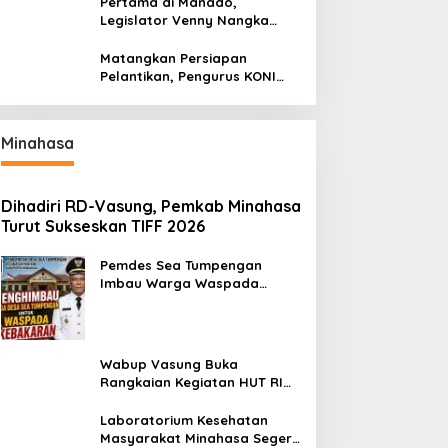
Pertama di Manado,
Legislator Venny Nangka
Ramaikan Figura Kampung
Titiwungen Utara
Matangkan Persiapan
Pelantikan, Pengurus KONI
Manado Gelar Rapat
Perdana
Minahasa
Dihadiri RD-Vasung, Pemkab Minahasa
Turut Sukseskan TIFF 2026
Pemdes Sea Tumpengan
Imbau Warga Waspada
Kebakaran
Wabup Vasung Buka
Rangkaian Kegiatan HUT RI
ke-81 di Kecamatan Tompaso
Raya
Laboratorium Kesehatan
Masyarakat Minahasa Segera