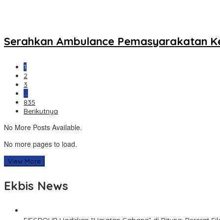
Serahkan Ambulance Pemasyarakatan K
1
2
3
…
835
Berikutnya
No More Posts Available.
No more pages to load.
View More
Ekbis News