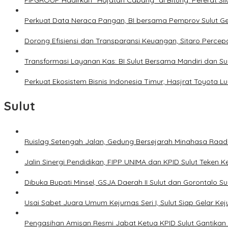
FIFGROUP Hadirkan “Hajatan Cabang” di Bitung: Pererat S
Perkuat Data Neraca Pangan, BI bersama Pemprov Sulut Genj
Dorong Efisiensi dan Transparansi Keuangan, Sitaro Percepat
Transformasi Layanan Kas: BI Sulut Bersama Mandiri dan S
Perkuat Ekosistem Bisnis Indonesia Timur, Hasjrat Toyota L
Sulut
Ruislag Setengah Jalan, Gedung Bersejarah Minahasa Raad d
Jalin Sinergi Pendidikan, FIPP UNIMA dan KPID Sulut Teken 
Dibuka Bupati Minsel, GSJA Daerah II Sulut dan Gorontalo 
Usai Sabet Juara Umum Kejurnas Seri I, Sulut Siap Gelar Ke
Pengasihan Amisan Resmi Jabat Ketua KPID Sulut Gantikan 