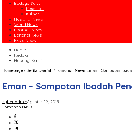
Budaya Sulut
Kesenian
Kuliner
Nasional News
World News
Football News
Editorial News
Ekbis News
Home
Redaksi
Hubungi Kami
Homepage
/
Berita Daerah
/
Tomohon News
Eman - Sompotan Ibada
Eman – Sompotan Ibadah Pen
cyber admin
Agustus 12, 2019
Tomohon News