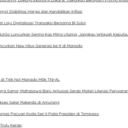
ilaturahmi, Dukung Ekonomi Lokal & Tawarkan Beragam Promo Khu
ot Stabilitas Harga dan Kendalikan Inflasi
 Laju Digitalisasi Transaksi Bersama BI Sulut
ulutGo Luncurkan Sentra Kas Mitra Utama, Jangkau Wilayah Kepula
uncurkan New Hilux Generasi ke-9 di Manado
i Titik Nol Manado Milik TNI-AL
Kerja Sama; Mahasiswa Baru Antusias Serap Materi Literasi Penyiara
Sukses Gelar Rakerda di Amurang
jurnas Pacuan Kuda Seri II Piala Presiden di Tompaso
Truly Kerap