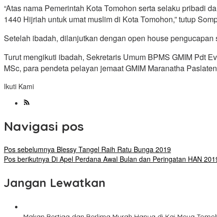
“Atas nama Pemerintah Kota Tomohon serta selaku pribadi d
1440 Hijriah untuk umat muslim di Kota Tomohon,” tutup Somp
Setelah ibadah, dilanjutkan dengan open house pengucapan 
Turut mengikuti ibadah, Sekretaris Umum BPMS GMIM Pdt Eve
MSc, para pendeta pelayan jemaat GMIM Maranatha Paslaten,
Ikuti Kami
Navigasi pos
Pos sebelumnya
Blessy Tangel Raih Ratu Bunga 2019
Pos berikutnya
Di Apel Perdana Awal Bulan dan Peringatan HAN 20
Jangan Lewatkan
Makan Bertiga dan Berlima Murah Hanya di Kai Meya Tomo