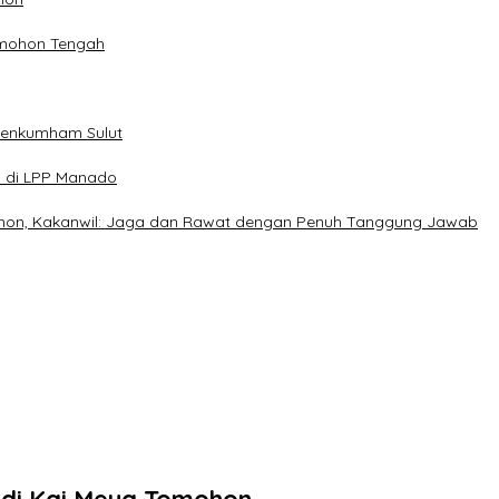
omohon Tengah
menkumham Sulut
n di LPP Manado
on, Kakanwil: Jaga dan Rawat dengan Penuh Tanggung Jawab
 di Kai Meya Tomohon