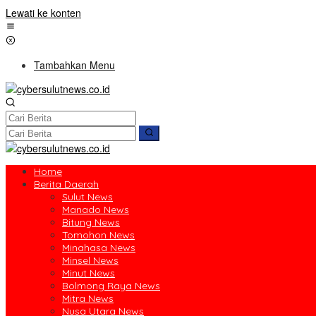
Lewati ke konten
Tambahkan Menu
Home
Berita Daerah
Sulut News
Manado News
Bitung News
Tomohon News
Minahasa News
Minsel News
Minut News
Bolmong Raya News
Mitra News
Nusa Utara News