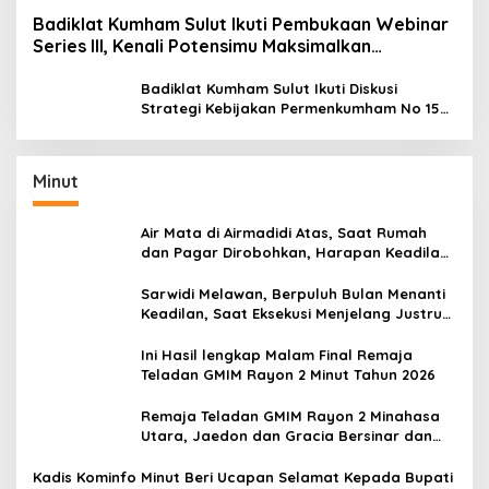
Badiklat Kumham Sulut Ikuti Pembukaan Webinar
Series III, Kenali Potensimu Maksimalkan
Performamu
Badiklat Kumham Sulut Ikuti Diskusi
Strategi Kebijakan Permenkumham No 15
Tahun 2020
Minut
Air Mata di Airmadidi Atas, Saat Rumah
dan Pagar Dirobohkan, Harapan Keadilan
Belum Padam
Sarwidi Melawan, Berpuluh Bulan Menanti
Keadilan, Saat Eksekusi Menjelang Justru
Harapan Diuji
Ini Hasil lengkap Malam Final Remaja
Teladan GMIM Rayon 2 Minut Tahun 2026
Remaja Teladan GMIM Rayon 2 Minahasa
Utara, Jaedon dan Gracia Bersinar dan
Raih Gelar Bergengsi
Kadis Kominfo Minut Beri Ucapan Selamat Kepada Bupati