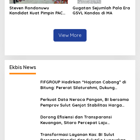
Steven Rondonuwu
Gugatan Sejumlah Pala Era
Kandidat Kuat Pimpin PAC
GSVL Kandas di MA
PDIP Sario
View More
Ekbis News
FIFGROUP Hadirkan “Hajatan Cabang” di
Bitung: Pererat Silaturahmi, Dukung
Ekonomi Lokal & Tawarkan Beragam
Promo Khusus
Perkuat Data Neraca Pangan, BI bersama
Pemprov Sulut Genjot Stabilitas Harga
dan Kendalikan Inflasi
Dorong Efisiensi dan Transparansi
Keuangan, Sitaro Percepat Laju
Digitalisasi Transaksi Bersama BI Sulut
Transformasi Layanan Kas: BI Sulut
Bersama Mandiri dan SulutGo Luncurkan