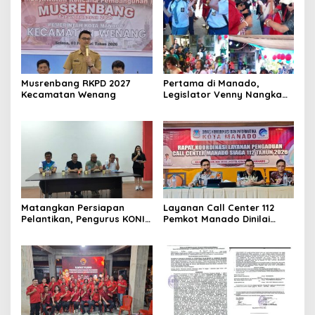
Musrenbang RKPD 2027
Pertama di Manado,
Kecamatan Wenang
Legislator Venny Nangka
Ramaikan Figura Kampung
Titiwungen Utara
Matangkan Persiapan
Layanan Call Center 112
Pelantikan, Pengurus KONI
Pemkot Manado Dinilai
Manado Gelar Rapat
Sangat Membantu
Perdana
Masyarakat