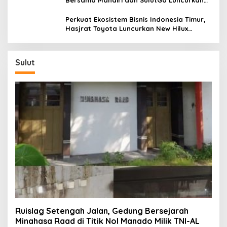
Sentra Kas Mitra Utama, Jangkau Wilayah
Kepulauan
Perkuat Ekosistem Bisnis Indonesia Timur,
Hasjrat Toyota Luncurkan New Hilux
Generasi ke-9 di Manado
Sulut
Ruislag Setengah Jalan, Gedung Bersejarah
Minahasa Raad di Titik Nol Manado Milik TNI-AL