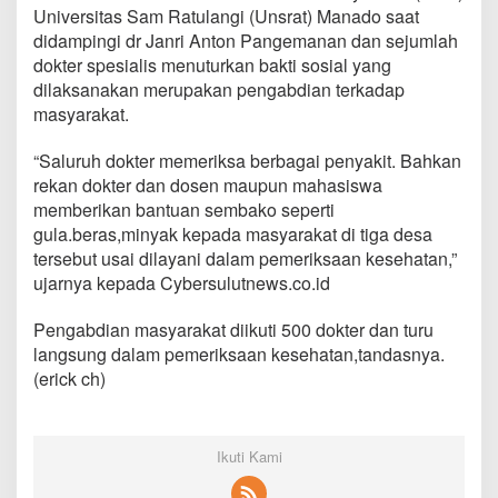
0
Universitas Sam Ratulangi (Unsrat) Manado saat
D
didampingi dr Janri Anton Pangemanan dan sejumlah
o
dokter spesialis menuturkan bakti sosial yang
k
dilaksanakan merupakan pengabdian terkadap
t
e
masyarakat.
r
G
“Saluruh dokter memeriksa berbagai penyakit. Bahkan
e
rekan dokter dan dosen maupun mahasiswa
l
memberikan bantuan sembako seperti
a
r
gula.beras,minyak kepada masyarakat di tiga desa
P
tersebut usai dilayani dalam pemeriksaan kesehatan,”
e
ujarnya kepada Cybersulutnews.co.id
n
g
Pengabdian masyarakat diikuti 500 dokter dan turu
o
b
langsung dalam pemeriksaan kesehatan,tandasnya.
a
(erick ch)
t
a
n
G
Ikuti Kami
r
a