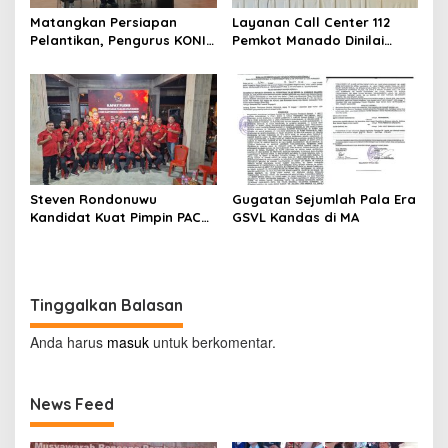
Matangkan Persiapan
Layanan Call Center 112
Pelantikan, Pengurus KONI
Pemkot Manado Dinilai
Manado Gelar Rapat
Sangat Membantu
Perdana
Masyarakat
Steven Rondonuwu
Gugatan Sejumlah Pala Era
Kandidat Kuat Pimpin PAC
GSVL Kandas di MA
PDIP Sario
Tinggalkan Balasan
Anda harus
masuk
untuk berkomentar.
News Feed