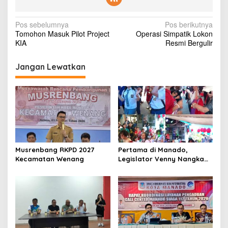
t
i
N
s
Pos sebelumnya
Pos berikutnya
Tomohon Masuk Pilot Project
Operasi Simpatik Lokon
a
KIA
Resmi Bergulir
v
i
Jangan Lewatkan
g
a
s
i
p
Musrenbang RKPD 2027
Pertama di Manado,
o
Kecamatan Wenang
Legislator Venny Nangka
s
Ramaikan Figura Kampung
Titiwungen Utara