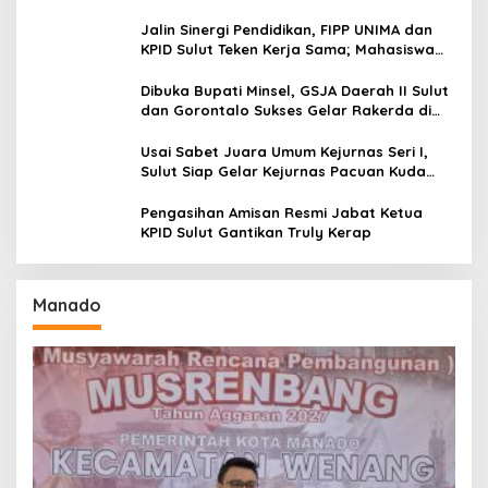
Jalin Sinergi Pendidikan, FIPP UNIMA dan
KPID Sulut Teken Kerja Sama; Mahasiswa
Baru Antusias Serap Materi Literasi
Penyiaran
Dibuka Bupati Minsel, GSJA Daerah II Sulut
dan Gorontalo Sukses Gelar Rakerda di
Amurang
Usai Sabet Juara Umum Kejurnas Seri I,
Sulut Siap Gelar Kejurnas Pacuan Kuda
Seri II Piala Presiden di Tompaso
Pengasihan Amisan Resmi Jabat Ketua
KPID Sulut Gantikan Truly Kerap
Manado