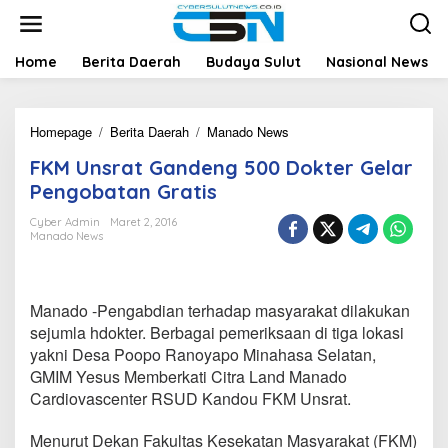
L
e
w
a
Home
Berita Daerah
Budaya Sulut
Nasional News
t
i
k
Homepage
/
Berita Daerah
/
Manado News
F
e
K
k
FKM Unsrat Gandeng 500 Dokter Gelar
M
o
U
n
Pengobatan Gratis
n
t
s
e
Cyber Admin
Maret 2, 2016
Manado News
r
n
a
t
G
Manado -Pengabdian terhadap masyarakat dilakukan
a
n
sejumla hdokter. Berbagai pemeriksaan di tiga lokasi
d
yakni Desa Poopo Ranoyapo Minahasa Selatan,
e
GMIM Yesus Memberkati Citra Land Manado
n
Cardiovascenter RSUD Kandou FKM Unsrat.
g
5
0
Menurut Dekan Fakultas Kesekatan Masyarakat (FKM)