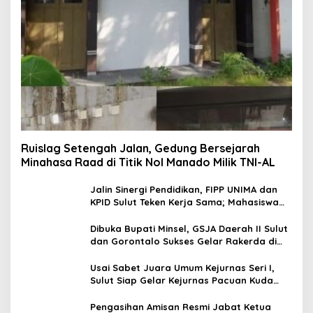
Ruislag Setengah Jalan, Gedung Bersejarah
Minahasa Raad di Titik Nol Manado Milik TNI-AL
Jalin Sinergi Pendidikan, FIPP UNIMA dan
KPID Sulut Teken Kerja Sama; Mahasiswa
Baru Antusias Serap Materi Literasi
Penyiaran
Dibuka Bupati Minsel, GSJA Daerah II Sulut
dan Gorontalo Sukses Gelar Rakerda di
Amurang
Usai Sabet Juara Umum Kejurnas Seri I,
Sulut Siap Gelar Kejurnas Pacuan Kuda
Seri II Piala Presiden di Tompaso
Pengasihan Amisan Resmi Jabat Ketua