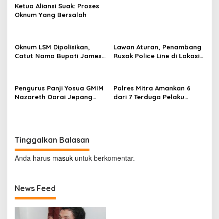
Ketua Aliansi Suak: Proses
o
Oknum Yang Bersalah
s
Oknum LSM Dipolisikan,
Lawan Aturan, Penambang
Catut Nama Bupati James
Rusak Police Line di Lokasi
Sumendap dan Tipu
Tambang di Mitra: Tangkap
Investor Rp 200 Juta
Mereka!!
Pengurus Panji Yosua GMIM
Polres Mitra Amankan 6
Nazareth Oarai Jepang
dari 7 Terduga Pelaku
Dilantik. Sumendap: Panji
Penganiayaan Berujung
Yosua harus Menjaga Dan
Tewasnya Korban di
Melindungi Jemaat
Watuliney
Tinggalkan Balasan
Anda harus
masuk
untuk berkomentar.
News Feed