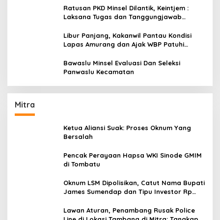
Ratusan PKD Minsel Dilantik, Keintjem :
Laksana Tugas dan Tanggungjawab
Dengan Baik
Libur Panjang, Kakanwil Pantau Kondisi
Lapas Amurang dan Ajak WBP Patuhi
Aturan Yang Berlaku
Bawaslu Minsel Evaluasi Dan Seleksi
Panwaslu Kecamatan
Mitra
Ketua Aliansi Suak: Proses Oknum Yang
Bersalah
Pencak Perayaan Hapsa WKI Sinode GMIM
di Tombatu
Oknum LSM Dipolisikan, Catut Nama Bupati
James Sumendap dan Tipu Investor Rp
200 Juta
Lawan Aturan, Penambang Rusak Police
Line di Lokasi Tambang di Mitra: Tangkap