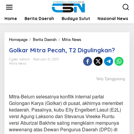
L
e
w
a
Home
Berita Daerah
Budaya Sulut
Nasional News
t
i
k
Homepage
/
Berita Daerah
/
Mitra News
G
e
o
k
Golkar Mitra Pecah, T2 Digulingkan?
l
o
k
n
Cyber Admin
Februari 21, 2015
a
t
Mitra News
r
e
M
n
i
Telly Tjanggulung
t
r
a
Mitra-Belum selesainya konflik internal partai
P
Golongan Karya (Golkar) di pusat, akhirnya merembet
e
kedaerah. Pasalnya, kubu Elly Engelbert Lasut (E2L)
c
a
versi Agung Laksono dan Stevanus Vreeke Runtu
h
versi Aburizal Bakhrie saling mengklaim mempunya
,
wewenang atas Dewan Pengurus Daerah (DPD) di
T