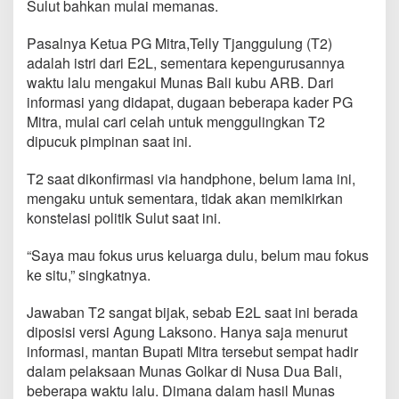
Sulut bahkan mulai memanas.
2
D
i
Pasalnya Ketua PG Mitra,Telly Tjanggulung (T2)
g
adalah istri dari E2L, sementara kepengurusannya
u
waktu lalu mengakui Munas Bali kubu ARB. Dari
l
informasi yang didapat, dugaan beberapa kader PG
i
n
Mitra, mulai cari celah untuk menggulingkan T2
g
dipucuk pimpinan saat ini.
k
a
T2 saat dikonfirmasi via handphone, belum lama ini,
n
mengaku untuk sementara, tidak akan memikirkan
?
konstelasi politik Sulut saat ini.
“Saya mau fokus urus keluarga dulu, belum mau fokus
ke situ,” singkatnya.
Jawaban T2 sangat bijak, sebab E2L saat ini berada
diposisi versi Agung Laksono. Hanya saja menurut
informasi, mantan Bupati Mitra tersebut sempat hadir
dalam pelaksaan Munas Golkar di Nusa Dua Bali,
beberapa waktu lalu. Dimana dalam hasil Munas