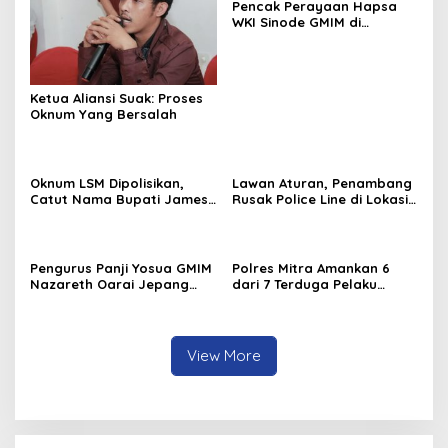
Pencak Perayaan Hapsa
WKI Sinode GMIM di
Tombatu
Ketua Aliansi Suak: Proses
Oknum Yang Bersalah
Oknum LSM Dipolisikan,
Lawan Aturan, Penambang
Catut Nama Bupati James
Rusak Police Line di Lokasi
Sumendap dan Tipu
Tambang di Mitra: Tangkap
Investor Rp 200 Juta
Mereka!!
Pengurus Panji Yosua GMIM
Polres Mitra Amankan 6
Nazareth Oarai Jepang
dari 7 Terduga Pelaku
Dilantik. Sumendap: Panji
Penganiayaan Berujung
Yosua harus Menjaga Dan
Tewasnya Korban di
Melindungi Jemaat
Watuliney
View More