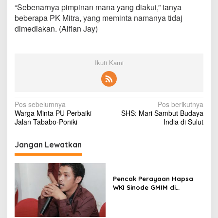
“Sebenarnya pimpinan mana yang diakui,” tanya
beberapa PK Mitra, yang meminta namanya tidaj
dimediakan. (Alfian Jay)
Ikuti Kami
N
Pos sebelumnya
Pos berikutnya
Warga Minta PU Perbaiki
SHS: Mari Sambut Budaya
a
Jalan Tababo-Poniki
India di Sulut
v
i
Jangan Lewatkan
g
a
Pencak Perayaan Hapsa
s
WKI Sinode GMIM di
Tombatu
i
p