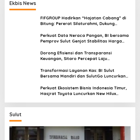
Ekbis News
FIFGROUP Hadirkan “Hajatan Cabang” di
Bitung: Pererat Silaturahmi, Dukung
Ekonomi Lokal & Tawarkan Beragam
Promo Khusus
Perkuat Data Neraca Pangan, BI bersama
Pemprov Sulut Genjot Stabilitas Harga
dan Kendalikan Inflasi
Dorong Efisiensi dan Transparansi
Keuangan, Sitaro Percepat Laju
Digitalisasi Transaksi Bersama BI Sulut
Transformasi Layanan Kas: BI Sulut
Bersama Mandiri dan SulutGo Luncurkan
Sentra Kas Mitra Utama, Jangkau Wilayah
Kepulauan
Perkuat Ekosistem Bisnis Indonesia Timur,
Hasjrat Toyota Luncurkan New Hilux
Generasi ke-9 di Manado
Sulut