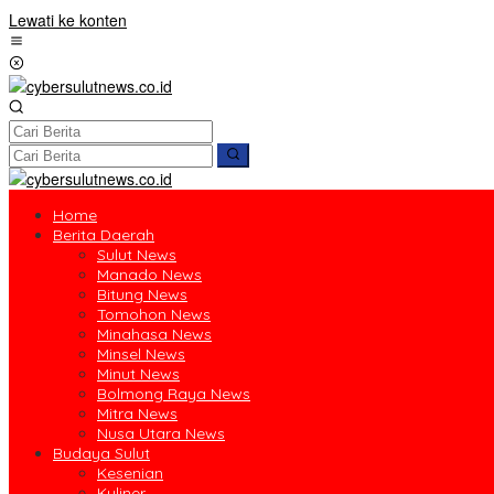
Lewati ke konten
Home
Berita Daerah
Sulut News
Manado News
Bitung News
Tomohon News
Minahasa News
Minsel News
Minut News
Bolmong Raya News
Mitra News
Nusa Utara News
Budaya Sulut
Kesenian
Kuliner