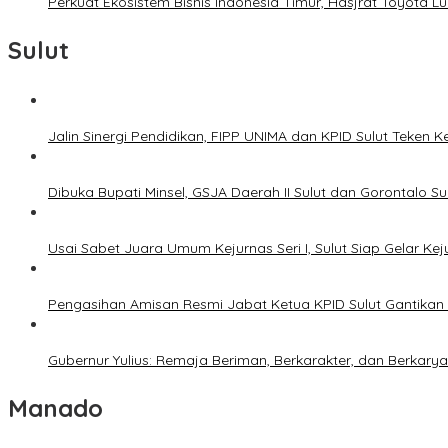
Perkuat Ekosistem Bisnis Indonesia Timur, Hasjrat Toyota L
Sulut
Jalin Sinergi Pendidikan, FIPP UNIMA dan KPID Sulut Teken 
Dibuka Bupati Minsel, GSJA Daerah II Sulut dan Gorontalo 
Usai Sabet Juara Umum Kejurnas Seri I, Sulut Siap Gelar Ke
Pengasihan Amisan Resmi Jabat Ketua KPID Sulut Gantikan 
Gubernur Yulius: Remaja Beriman, Berkarakter, dan Berkary
Manado