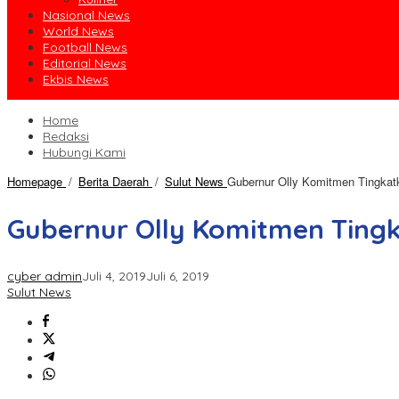
Nasional News
World News
Football News
Editorial News
Ekbis News
Home
Redaksi
Hubungi Kami
Homepage
/
Berita Daerah
/
Sulut News
Gubernur Olly Komitmen Tingka
Gubernur Olly Komitmen Ting
cyber admin
Juli 4, 2019
Juli 6, 2019
Sulut News