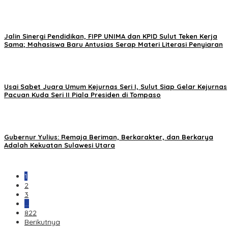
Jalin Sinergi Pendidikan, FIPP UNIMA dan KPID Sulut Teken Kerja
Sama; Mahasiswa Baru Antusias Serap Materi Literasi Penyiaran
Usai Sabet Juara Umum Kejurnas Seri I, Sulut Siap Gelar Kejurnas
Pacuan Kuda Seri II Piala Presiden di Tompaso
Gubernur Yulius: Remaja Beriman, Berkarakter, dan Berkarya
Adalah Kekuatan Sulawesi Utara
1
2
3
…
822
Berikutnya