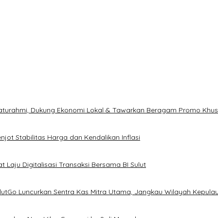
ilaturahmi, Dukung Ekonomi Lokal & Tawarkan Beragam Promo Khu
ot Stabilitas Harga dan Kendalikan Inflasi
 Laju Digitalisasi Transaksi Bersama BI Sulut
ulutGo Luncurkan Sentra Kas Mitra Utama, Jangkau Wilayah Kepula