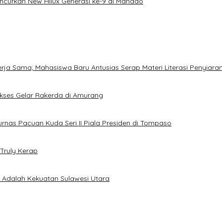
uncurkan New Hilux Generasi ke-9 di Manado
Kerja Sama; Mahasiswa Baru Antusias Serap Materi Literasi Penyiara
Sukses Gelar Rakerda di Amurang
jurnas Pacuan Kuda Seri II Piala Presiden di Tompaso
Truly Kerap
a Adalah Kekuatan Sulawesi Utara