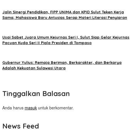
Jalin Sinergi Pendidikan, FIPP UNIMA dan KPID Sulut Teken Kerja
Sama; Mahasiswa Baru Antusias Serap Materi Literasi Penyiaran
Usai Sabet Juara Umum Kejurnas Seri I, Sulut Siap Gelar Kejurnas
Pacuan Kuda Seri II Piala Presiden di Tompaso
Gubernur Yulius: Remaja Beriman, Berkarakter, dan Berkarya
Adalah Kekuatan Sulawesi Utara
Tinggalkan Balasan
Anda harus
masuk
untuk berkomentar.
News Feed