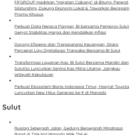
FIFGROUP Hadirkan “Hajatan Cabang” di Bitung: Pererat
Silaturahmi, Dukung Ekonomi Lokal & Tawarkan Beragam
Promo Khusus
Perkuat Data Neraca Pangan, BI bersama Pemprov Sulut
Genjot Stabilitas Harga dan Kendalikan Inflasi
Dorong Efisiensi dan Transparansi Keuangan, Sitaro
Percepat Laju Digitalisasi Transaksi Bersama BI Sulut
Transformasi Layanan Kas: BI Sulut Bersama Mandiri dan
SulutGo Luncurkan Sentra Kas Mitra Utama, Jangkau
Wilayah Kepulauan
Perkuat Ekosistem Bisnis Indonesia Timur, Hasjrat Toyota
Luncurkan New Hilux Generasi ke-9 di Manado
Sulut
Ruislag Setengah Jalan, Gedung Bersejarah Minahasa
Raad di Titik Nol Manado Milik TNI-AL