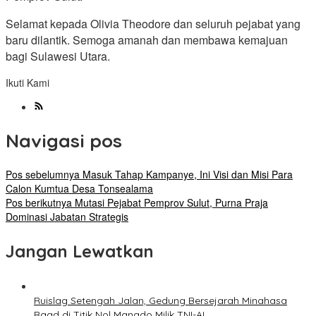
Selamat kepada Olivia Theodore dan seluruh pejabat yang
baru dilantik. Semoga amanah dan membawa kemajuan
bagi Sulawesi Utara.
Ikuti Kami
Navigasi pos
Pos sebelumnya
Masuk Tahap Kampanye, Ini Visi dan Misi Para
Calon Kumtua Desa Tonsealama
Pos berikutnya
Mutasi Pejabat Pemprov Sulut, Purna Praja
Dominasi Jabatan Strategis
Jangan Lewatkan
Ruislag Setengah Jalan, Gedung Bersejarah Minahasa
Raad di Titik Nol Manado Milik TNI-AL