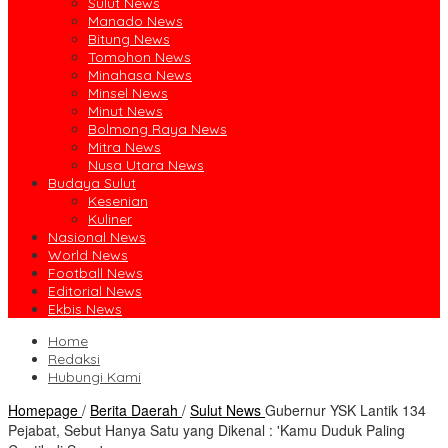
Sulut News
Manado News
Bitung News
Tomohon News
Minahasa News
Minsel News
Minut News
Bolmong Raya News
Mitra News
Nusa Utara News
Budaya Sulut
Kesenian
Kuliner
Nasional News
World News
Football News
Editorial News
Ekbis News
Home
Redaksi
Hubungi Kami
Homepage
/
Berita Daerah
/
Sulut News
Gubernur YSK Lantik 134
Pejabat, Sebut Hanya Satu yang Dikenal : 'Kamu Duduk Paling