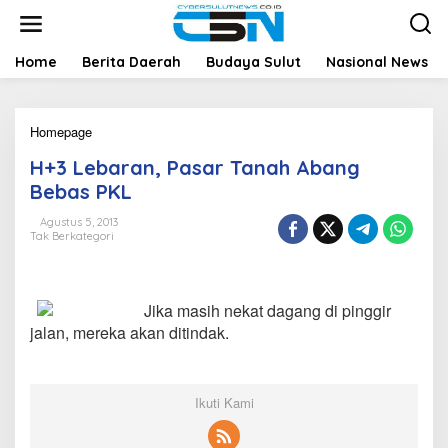
L
e
w
a
Home
Berita Daerah
Budaya Sulut
Nasional News
t
i
k
Homepage
H
e
+
k
H+3 Lebaran, Pasar Tanah Abang
3
o
L
n
Bebas PKL
e
t
b
e
Agustus 5, 2013
Tak Berkategori
a
n
r
a
n
Jika masih nekat dagang di pinggir
,
P
jalan, mereka akan ditindak.
a
s
a
r
Ikuti Kami
T
a