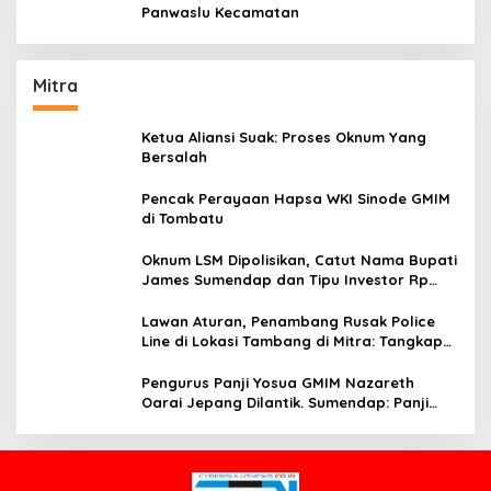
Panwaslu Kecamatan
Mitra
Ketua Aliansi Suak: Proses Oknum Yang
Bersalah
Pencak Perayaan Hapsa WKI Sinode GMIM
di Tombatu
Oknum LSM Dipolisikan, Catut Nama Bupati
James Sumendap dan Tipu Investor Rp
200 Juta
Lawan Aturan, Penambang Rusak Police
Line di Lokasi Tambang di Mitra: Tangkap
Mereka!!
Pengurus Panji Yosua GMIM Nazareth
Oarai Jepang Dilantik. Sumendap: Panji
Yosua harus Menjaga Dan Melindungi
Jemaat