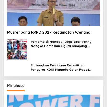
Musrenbang RKPD 2027 Kecamatan Wenang
Pertama di Manado, Legislator Venny
Nangka Ramaikan Figura Kampung
Titiwungen Utara
Matangkan Persiapan Pelantikan,
Pengurus KONI Manado Gelar Rapat
Perdana
Minahasa