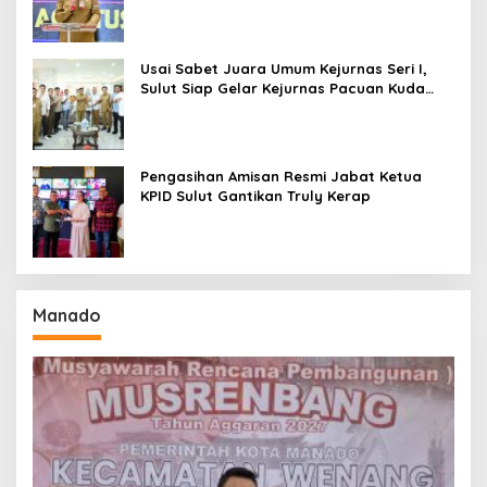
Amurang
Usai Sabet Juara Umum Kejurnas Seri I,
Sulut Siap Gelar Kejurnas Pacuan Kuda
Seri II Piala Presiden di Tompaso
Pengasihan Amisan Resmi Jabat Ketua
KPID Sulut Gantikan Truly Kerap
Manado