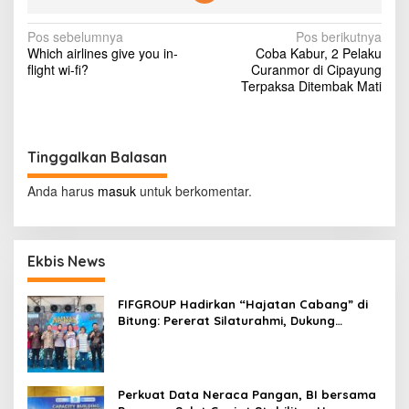
n
a
N
Pos sebelumnya
Pos berikutnya
h
Which airlines give you in-
Coba Kabur, 2 Pelaku
A
a
flight wi-fi?
Curanmor di Cipayung
b
v
Terpaksa Ditembak Mati
a
n
i
g
g
B
e
Tinggalkan Balasan
a
b
s
a
Anda harus
masuk
untuk berkomentar.
s
i
P
K
p
L
Ekbis News
o
s
FIFGROUP Hadirkan “Hajatan Cabang” di
Bitung: Pererat Silaturahmi, Dukung
Ekonomi Lokal & Tawarkan Beragam
Promo Khusus
Perkuat Data Neraca Pangan, BI bersama