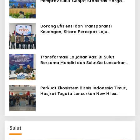
Pemprov Sulut Genjot Stabilitas Harga
dan Kendalikan Inflasi
Dorong Efisiensi dan Transparansi
Keuangan, Sitaro Percepat Laju
Digitalisasi Transaksi Bersama BI Sulut
Transformasi Layanan Kas: BI Sulut
Bersama Mandiri dan SulutGo Luncurkan
Sentra Kas Mitra Utama, Jangkau Wilayah
Kepulauan
Perkuat Ekosistem Bisnis Indonesia Timur,
Hasjrat Toyota Luncurkan New Hilux
Generasi ke-9 di Manado
Sulut