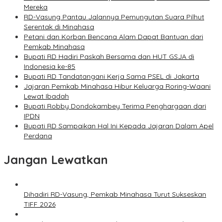
Mereka
RD-Vasung Pantau Jalannya Pemungutan Suara Pilhut
Serentak di Minahasa
Petani dan Korban Bencana Alam Dapat Bantuan dari
Pemkab Minahasa
Bupati RD Hadiri Paskah Bersama dan HUT GSJA di
Indonesia ke-85
Bupati RD Tandatangani Kerja Sama PSEL di Jakarta
Jajaran Pemkab Minahasa Hibur Keluarga Roring-Waani
Lewat Ibadah
Bupati Robby Dondokambey Terima Penghargaan dari
IPDN
Bupati RD Sampaikan Hal Ini Kepada Jajaran Dalam Apel
Perdana
Jangan Lewatkan
Dihadiri RD-Vasung, Pemkab Minahasa Turut Sukseskan
TIFF 2026