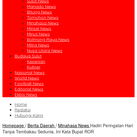
Sulut News
Manado News
Bitung News
Tomohon News
Minahasa News
Minsel News
Minut News
Bolmong Raya News
Mitra News
Nusa Utara News
Budaya Sulut
Kesenian
Kuliner
Nasional News
World News
Football News
Editorial News
Ekbis News
Home
Redaksi
Hubungi Kami
Homepage
/
Berita Daerah
/
Minahasa News
Hadiri Peringatan Hari
Tanpa Tembakau Sedunia, Ini Kata Bupat ROR